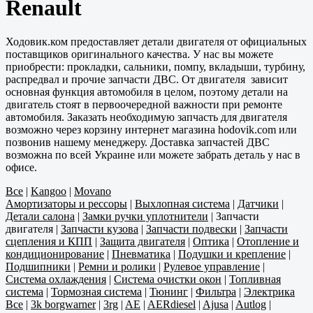
Renault
Ходовик.ком предоставляет детали двигателя от официальных
поставщиков оригинального качества. У нас вы можете
приобрести: прокладки, сальники, помпу, вкладыши, турбину,
распредвал и прочие запчасти ДВС. От двигателя зависит
основная функция автомобиля в целом, поэтому детали на
двигатель стоят в первоочередной важности при ремонте
автомобиля. Заказать необходимую запчасть для двигателя
возможно через корзину интернет магазина hodovik.com или
позвонив нашему менеджеру. Доставка запчастей ДВС
возможна по всей Украине или можете забрать деталь у нас в
офисе.
Все
|
Kangoo
|
Movano
Амортизаторы и рессоры
|
Выхлопная система
|
Датчики
|
Детали салона
|
Замки ручки уплотнители
|
Запчасти
двигателя
|
Запчасти кузова
|
Запчасти подвески
|
Запчасти
сцепления и КПП
|
Защита двигателя
|
Оптика
|
Отопление и
кондиционирование
|
Пневматика
|
Подушки и крепление
|
Подшипники
|
Ремни и ролики
|
Рулевое управление
|
Система охлаждения
|
Система очистки окон
|
Топливная
система
|
Тормозная система
|
Тюнинг
|
Фильтра
|
Электрика
Все
|
3k borgwarner
|
3rg
|
AE
|
AERdiesel
|
Ajusa
|
Autlog
|