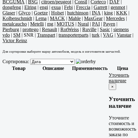
BCGUMA
|
BSG
|
citroen/peugeot
|
Consil
|
Corteco
|
DAF
|
dongfeng
|
Elring
|
engi
|
exua
|
Febi
|
Freccia
|
Garrett
|
genmot
|
Glaser
|
Glyco
|
Goetze
|
Holset
|
hutchinson
|
INA
|
king
|
KKK
|
Kolbenschmidt
|
Lema
|
MACK
|
Mahle
|
MaxGear
|
Mercedes
|
metalcaucho
|
Metelli
|
mg
|
MOTUS
|
Nural
|
PAI
|
Payen
|
Pierburg
|
prottego
|
Renault
|
RotWeiss
|
Ruville
|
Sasic
|
siemens
vdo
|
SM
|
SNR
|
Transpart
|
transporterparts
|
turk
|
VAG
|
Vanstar
|
Victor Reinz
Для сортировки выберите марку автомобиля, модель и изготовителя запчастей.
Сортировка:
Товар
Описание
Применяемость
Цена
Уточнить
наличие
×
Уточнить
наличие
Уточните
стоимость и
возможность
заказа по