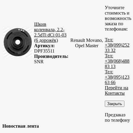
Уточните
стоимость и
возможность
заказа по
Шкив
телефонам:
коленвала, 2.2-
2.5dTi dCi 01-03
Тел:
(6 дорожёк)
Renault Movano,
+38(099)252
Артикул:
Opel Master
33 32
DPF35511
Тел:
Производитель:
+38(068)488
SNR
83 13
Тел:
+38(095)123
63 66
Перейти на
Контакты
Закрыть
Предзаказ
по телефону
Новостная лента