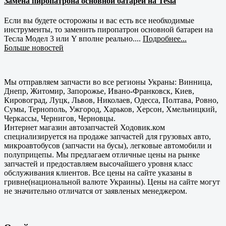
Замена пиропатрона основной батареи на Tesla
Если вы будете осторожны и вас есть все необходимые
инструменты, то заменить пиропатрон основной батареи на
Тесла Модел 3 или Y вполне реально....
Подробнее...
Больше новостей
Мы отправляем запчасти во все регионы Украны: Винница,
Днепр, Житомир, Запорожье, Ивано-Франковск, Киев,
Кировоград, Луцк, Львов, Николаев, Одесса, Полтава, Ровно,
Сумы, Тернополь, Ужгород, Харьков, Херсон, Хмельницкий,
Черкассы, Чернигов, Черновцы.
Интернет магазин автозапчастей Ходовик.ком
специализируется на продаже запчастей для грузовых авто,
микроавтобусов (запчасти на бусы), легковые автомобили и
полуприцепы. Мы предлагаем отличные цены на рынке
запчастей и предоставляем высочайшего уровня класс
обслуживания клиентов. Все цены на сайте указаны в
гривне(национальной валюте Украины). Цены на сайте могут
не значительно отличатся от заявленых менеджером.