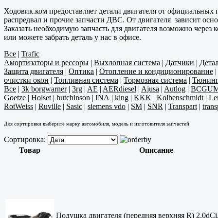
Ходовик.ком предоставляет детали двигателя от официальных п
распредвал и прочие запчасти ДВС. От двигателя зависит осно
Заказать необходимую запчасть для двигателя возможно через
или можете забрать деталь у нас в офисе.
Все
|
Trafic
Амортизаторы и рессоры
|
Выхлопная система
|
Датчики
|
Дета
Защита двигателя
|
Оптика
|
Отопление и кондиционирование
очистки окон
|
Топливная система
|
Тормозная система
|
Тюнин
Все
|
3k borgwarner
|
3rg
|
AE
|
AERdiesel
|
Ajusa
|
Autlog
|
BCGU
Goetze
|
Holset
|
hutchinson
|
INA
|
king
|
KKK
|
Kolbenschmidt
|
Le
RotWeiss
|
Ruville
|
Sasic
|
siemens vdo
|
SM
|
SNR
|
Transpart
|
trans
Для сортировки выберите марку автомобиля, модель и изготовителя запчастей.
Сортировка:
Товар
Описание
Подушка двигателя (передняя верхняя R) 2.0dCi,