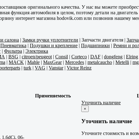
оставщиков оригинального качества. У нас вы можете приобрест
вная функция автомобиля в целом, поэтому детали на двигатель
 корзину интернет магазина hodovik.com или позвонив нашему м
ли салона
|
Замки ручки уплотнители
|
Запчасти двигателя
|
Запча
|
Пневматика
|
Подушки и крепление
|
Подшипники
|
Ремни и ро
г
|
Фильтра
|
Электрика
MA
|
BSG
|
citroen/peugeot
|
Consil
|
Corteco
|
DAF
|
dongfeng
|
Elring
ma
|
MACK
|
Mahle
|
MaxGear
|
Mercedes
|
metalcaucho
|
Metelli
|
mg
porterparts
|
turk
|
VAG
|
Vanstar
|
Victor Reinz
Применяемость
Уточнить наличие
×
Уточнить наличие
Уточните стоимость и возм
 1.6dCi, 06-