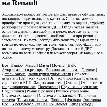
на Renault
Ходовик.ком предоставляет детали двигателя от официальных
поставщиков оригинального качества. У нас вы можете
приобрести: прокладки, сальники, помпу, вкладыши, турбину,
распредвал и прочие запчасти ДВС. От двигателя зависит
основная функция автомобиля в целом, поэтому детали на
двигатель стоят в первоочередной важности при ремонте
автомобиля. Заказать необходимую запчасть для двигателя
возможно через корзину интернет магазина hodovik.com или
позвонив нашему менеджеру. Доставка запчастей ДВС
возможна по всей Украине или можете забрать деталь у нас в
офисе.
Все
|
Kangoo
|
Mascot
|
Master
|
Movano
|
Trafic
Амортизаторы и рессоры
|
Выхлопная система
|
Датчики
|
Детали салона
|
Замки ручки уплотнители
|
Запчасти
двигателя
|
Запчасти кузова
|
Запчасти подвески
|
Запчасти
сцепления и КПП
|
Защита двигателя
|
Оптика
|
Отопление и
кондиционирование
|
Пневматика
|
Подушки и крепление
|
Подшипники
|
Ремни и ролики
|
Рулевое управление
|
Система охлаждения
|
Система очистки окон
|
Топливная
система
|
Тормозная система
|
Тюнинг
|
Фильтра
|
Электрика
Все
|
3k borgwarner
|
3rg
|
AE
|
AERdiesel
|
Ajusa
|
Autlog
|