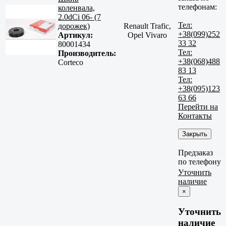
телефонам:
коленвала,
2.0dCi 06- (7
Тел:
дорожек)
Renault Trafic,
+38(099)252
Артикул:
Opel Vivaro
33 32
80001434
Тел:
Производитель:
+38(068)488
Corteco
83 13
Тел:
+38(095)123
63 66
Перейти на
Контакты
Закрыть
Предзаказ
по телефону
Уточнить
наличие
×
Уточнить
наличие