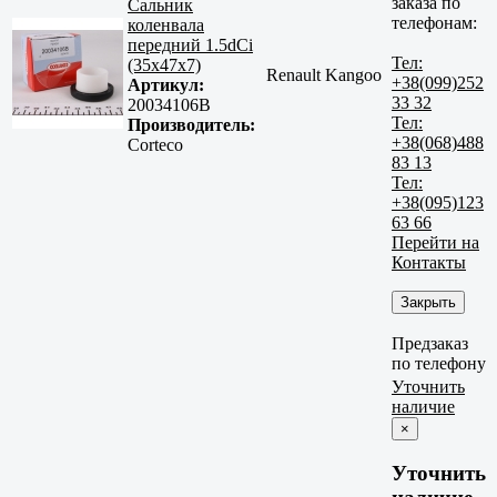
заказа по
Сальник
телефонам:
коленвала
передний 1.5dCi
Тел:
(35x47x7)
Renault Kangoo
+38(099)252
Артикул:
33 32
20034106B
Тел:
Производитель:
+38(068)488
Corteco
83 13
Тел:
+38(095)123
63 66
Перейти на
Контакты
Закрыть
Предзаказ
по телефону
Уточнить
наличие
×
Уточнить