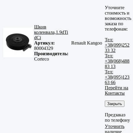
Уточните
стоимость и
возможность
заказа по
Шкив
телефонам:
коленвала,1.9dTi
dCi
Тел:
Артикул:
Renault Kangoo
+38(099)252
80004329
33 32
Производитель:
Тел:
Corteco
+38(068)488
83 13
Тел:
+38(095)123
63 66
Перейти на
Контакты
Закрыть
Предзаказ
по телефону
Уточнить
наличие