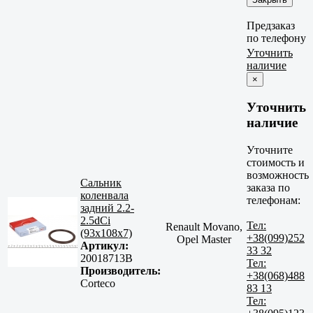
Предзаказ
по телефону
Уточнить
наличие
×
Уточнить
наличие
Уточните
стоимость и
возможность
Сальник
заказа по
коленвала
телефонам:
задний 2.2-
2.5dCi
Тел:
Renault Movano,
(93x108x7)
+38(099)252
Opel Master
Артикул:
33 32
20018713B
Тел:
Производитель:
+38(068)488
Corteco
83 13
Тел: