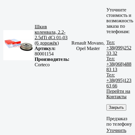
Уточните
стоимость и
возможность
заказа по
Шкив
телефонам:
коленвала, 2.2-
2.5dTi dCi 01-03
Тел:
(6 дорожёк)
Renault Movano,
+38(099)252
Артикул:
Opel Master
33 32
80001154
Тел:
Производитель:
+38(068)488
Corteco
83 13
Тел:
+38(095)123
63 66
Перейти на
Контакты
Закрыть
Предзаказ
по телефону
Уточнить