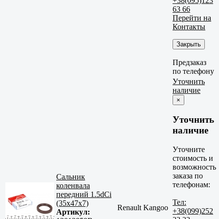
+38(095)123
63 66
Перейти на
Контакты
Закрыть
Предзаказ
по телефону
Уточнить
наличие
×
Уточнить
наличие
Уточните
стоимость и
возможность
заказа по
Сальник
телефонам:
коленвала
передний 1.5dCi
Тел:
(35x47x7)
Renault Kangoo
+38(099)252
Артикул: