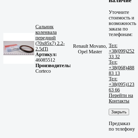
наличие
Уточните
стоимость и
возможность
Сальник
заказа по
коленвала
телефонам:
передний
(70x85x7) 2.2-
Тел:
Renault Movano,
2.5dTi
+38(099)252
Opel Master
Артикул:
33 32
46085512
Тел:
Производитель:
+38(068)488
Corteco
83 13
Тел:
+38(095)123
63 66
Перейти на
Контакты
Закрыть
Предзаказ
по телефону