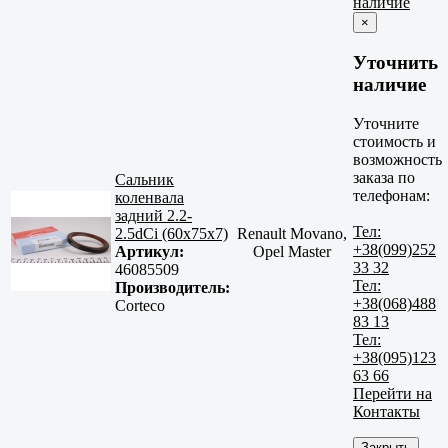
наличие
×
Уточнить
наличие
Уточните
стоимость и
возможность
заказа по
Сальник
телефонам:
коленвала
задний 2.2-
Тел:
2.5dCi (60x75x7)
Renault Movano,
+38(099)252
Артикул:
Opel Master
33 32
46085509
Тел:
Производитель:
+38(068)488
Corteco
83 13
Тел:
+38(095)123
63 66
Перейти на
Контакты
Закрыть