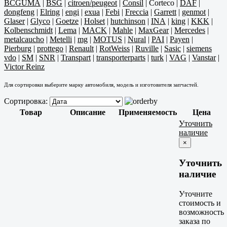
BCGUMA
|
BSG
|
citroen/peugeot
|
Consil
|
Corteco
|
DAF
|
dongfeng
|
Elring
|
engi
|
exua
|
Febi
|
Freccia
|
Garrett
|
genmot
|
Glaser
|
Glyco
|
Goetze
|
Holset
|
hutchinson
|
INA
|
king
|
KKK
|
Kolbenschmidt
|
Lema
|
MACK
|
Mahle
|
MaxGear
|
Mercedes
|
metalcaucho
|
Metelli
|
mg
|
MOTUS
|
Nural
|
PAI
|
Payen
|
Pierburg
|
prottego
|
Renault
|
RotWeiss
|
Ruville
|
Sasic
|
siemens
vdo
|
SM
|
SNR
|
Transpart
|
transporterparts
|
turk
|
VAG
|
Vanstar
|
Victor Reinz
Для сортировки выберите марку автомобиля, модель и изготовителя запчастей.
Сортировка:
Товар
Описание
Применяемость
Цена
Уточнить
наличие
×
Уточнить
наличие
Уточните
стоимость и
возможность
заказа по