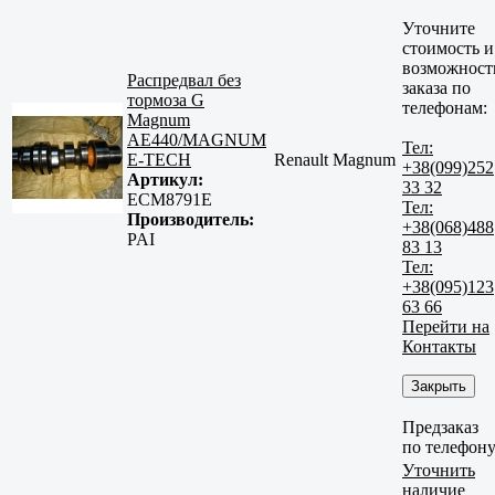
Уточните
стоимость и
возможност
Распредвал без
заказа по
тормоза G
телефонам:
Magnum
AE440/MAGNUM
Тел:
E-TECH
Renault Magnum
+38(099)252
Артикул:
33 32
ECM8791E
Тел:
Производитель:
+38(068)488
PAI
83 13
Тел:
+38(095)123
63 66
Перейти на
Контакты
Закрыть
Предзаказ
по телефон
Уточнить
наличие