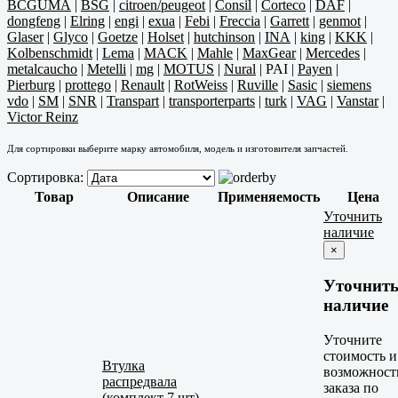
BCGUMA
|
BSG
|
citroen/peugeot
|
Consil
|
Corteco
|
DAF
|
dongfeng
|
Elring
|
engi
|
exua
|
Febi
|
Freccia
|
Garrett
|
genmot
|
Glaser
|
Glyco
|
Goetze
|
Holset
|
hutchinson
|
INA
|
king
|
KKK
|
Kolbenschmidt
|
Lema
|
MACK
|
Mahle
|
MaxGear
|
Mercedes
|
metalcaucho
|
Metelli
|
mg
|
MOTUS
|
Nural
|
PAI
|
Payen
|
Pierburg
|
prottego
|
Renault
|
RotWeiss
|
Ruville
|
Sasic
|
siemens
vdo
|
SM
|
SNR
|
Transpart
|
transporterparts
|
turk
|
VAG
|
Vanstar
|
Victor Reinz
Для сортировки выберите марку автомобиля, модель и изготовителя запчастей.
Сортировка:
Товар
Описание
Применяемость
Цена
Уточнить
наличие
×
Уточнит
наличие
Уточните
стоимость и
Втулка
возможност
распредвала
заказа по
(комплект 7 шт)