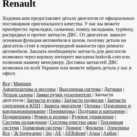
Renault
Ходовик.ком предоставляет детали двигателя от официальных
поставщиков оригинального качества. У нас вы можете
приобрести: прокладки, сальники, помпу, вкладыши, турбину,
распредвал и прочие запчасти ДВС. От двигателя зависит
основная функция автомобиля в целом, поэтому детали на
двигатель стоят в первоочередной важности при ремонте
автомобиля. Заказать необходимую запчасть для двигателя
возможно через корзину интернет магазина hodovik.com или
позвонив нашему менеджеру. Доставка запчастей ДВС
возможна по всей Украине или можете забрать деталь у нас в
офисе.
Все
|
Magnum
Амортизаторы и рессоры
|
Выхлопная система
|
Датчики
|
Детали салона
|
Замки ручки уплотнители
|
Запчасти
двигателя
|
Запчасти кузова
|
Запчасти подвески
|
Запчасти
сцепления и КПП
|
Защита двигателя
|
Оптика
|
Отопление и
кондиционирование
|
Пневматика
|
Подушки и крепление
|
Подшипники
|
Ремни и ролики
|
Рулевое управление
|
Система охлаждения
|
Система очистки окон
|
Топливная
система
|
Тормозная система
|
Тюнинг
|
Фильтра
|
Электрика
Все
|
3k borgwarner
|
3rg
|
AE
|
AERdiesel
|
Ajusa
|
Autlog
|