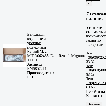
×
Уточнит
наличие
Уточните
стоимость и
Вкладыши
возможност
коренные и
заказа по
упорные
телефонам:
полукольца
Renault Magnum
Тел:
MIDR062465, E-
Renault Magnum
+38(099)252
TECH
33 32
Артикул:
Тел:
EMS8572P1
+38(068)488
Производитель:
83 13
PAI
Тел:
+38(095)123
63 66
Перейти на
Контакты
Закрыть