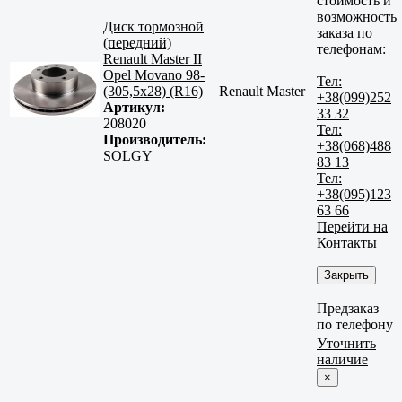
стоимость и
возможность
Диск тормозной
заказа по
(передний)
телефонам:
Renault Master II
Opel Movano 98-
Тел:
(305,5x28) (R16)
Renault Master
+38(099)252
Артикул:
33 32
208020
Тел:
Производитель:
+38(068)488
SOLGY
83 13
Тел:
+38(095)123
63 66
Перейти на
Контакты
Закрыть
Предзаказ
по телефону
Уточнить
наличие
×