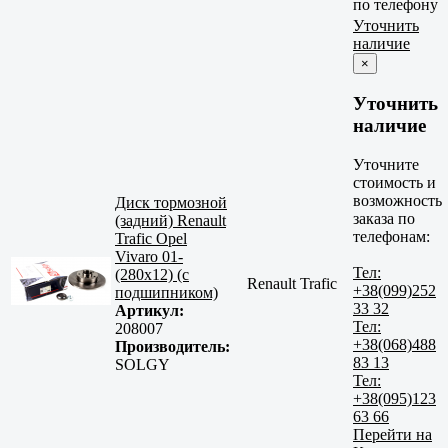
по телефону
Уточнить
наличие
×
Уточнить
наличие
Уточните
стоимость и
возможность
Диск тормозной
заказа по
(задний) Renault
телефонам:
Trafic Opel
Vivaro 01-
Тел:
(280х12) (с
Renault Trafic
+38(099)252
подшипником)
33 32
Артикул:
Тел:
208007
+38(068)488
Производитель:
83 13
SOLGY
Тел:
+38(095)123
63 66
Перейти на