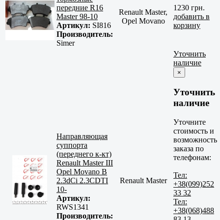
передние R16
1230 грн.
Renault Master,
Master 98-10
добавить в
Opel Movano
Артикул:
SI816
корзину
Производитель:
Simer
Уточнить
наличие
×
Уточнить
наличие
Уточните
стоимость и
Направляющая
возможность
суппорта
заказа по
(переднего к-кт)
телефонам:
Renault Master III
Opel Movano B
Тел:
2.3dCi 2.3CDTI
Renault Master
+38(099)252
10-
33 32
Артикул:
Тел:
RWS1341
+38(068)488
Производитель:
83 13