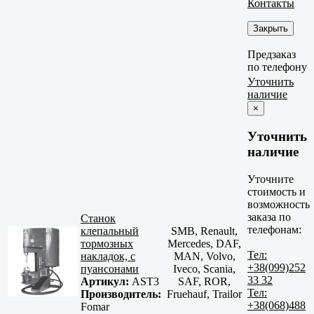
Контакты
Закрыть
Предзаказ
по телефону
Уточнить
наличие
×
Уточнить
наличие
Уточните
стоимость и
возможность
заказа по
Станок
телефонам:
клепальный
SMB, Renault,
тормозных
Mercedes, DAF,
Тел:
накладок, с
MAN, Volvo,
+38(099)252
пуансонами
Iveco, Scania,
33 32
Артикул:
AST3
SAF, ROR,
Тел:
Производитель:
Fruehauf, Trailor
+38(068)488
Fomar