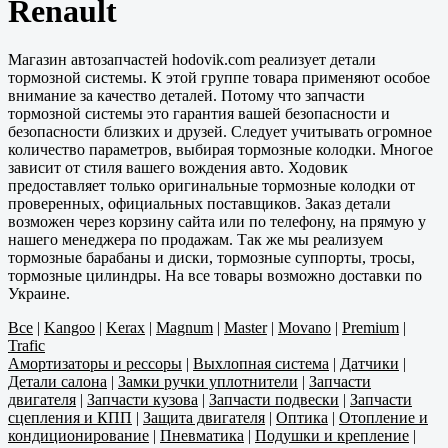
Renault
Магазин автозапчастей hodovik.com реализует детали
тормозной системы. К этой группе товара применяют особое
внимание за качество деталей. Потому что запчасти
тормозной системы это гарантия вашей безопасности и
безопасности близких и друзей. Следует учитывать огромное
количество параметров, выбирая тормозные колодки. Многое
зависит от стиля вашего вождения авто. Ходовик
предоставляет только оригинальные тормозные колодки от
проверенных, официальных поставщиков. Заказ детали
возможен через корзину сайта или по телефону, на прямую у
нашего менеджера по продажам. Так же мы реализуем
тормозные барабаны и диски, тормозные суппорты, тросы,
тормозные цилиндры. На все товары возможно доставки по
Украине.
Все
|
Kangoo
|
Kerax
|
Magnum
|
Master
|
Movano
|
Premium
|
Trafic
Амортизаторы и рессоры
|
Выхлопная система
|
Датчики
|
Детали салона
|
Замки ручки уплотнители
|
Запчасти
двигателя
|
Запчасти кузова
|
Запчасти подвески
|
Запчасти
сцепления и КПП
|
Защита двигателя
|
Оптика
|
Отопление и
кондиционирование
|
Пневматика
|
Подушки и крепление
|