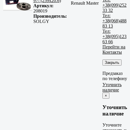
97- (259x20.6)
Renault Master
+38(099)252
Артикул:
33 32
208019
Тел:
Производитель:
+38(068)488
SOLGY
83 13
Тел:
+38(095)123
63 66
Перейти на
Контакты
Закрыть
Предзаказ
по телефону
Уточнить
наличие
×
Уточнить
наличие
Уточните