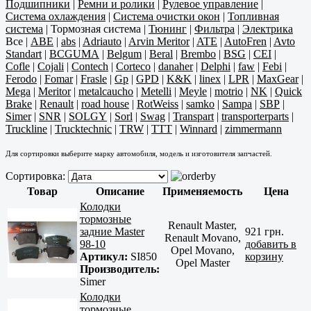
Подшипники
|
Ремни и ролики
|
Рулевое управление
|
Система охлаждения
|
Система очистки окон
|
Топливная
система
|
Тормозная система
|
Тюнинг
|
Фильтра
|
Электрика
Все
|
ABE
|
abs
|
Adriauto
|
Arvin Meritor
|
ATE
|
AutoFren
|
Avto
Standart
|
BCGUMA
|
Belgum
|
Beral
|
Brembo
|
BSG
|
CEI
|
Cofle
|
Cojali
|
Contech
|
Corteco
|
danaher
|
Delphi
|
faw
|
Febi
|
Ferodo
|
Fomar
|
Frasle
|
Gp
|
GPD
|
K&K
|
linex
|
LPR
|
MaxGear
|
Mega
|
Meritor
|
metalcaucho
|
Metelli
|
Meyle
|
motrio
|
NK
|
Quick
Brake
|
Renault
|
road house
|
RotWeiss
|
samko
|
Sampa
|
SBP
|
Simer
|
SNR
|
SOLGY
|
Sorl
|
Swag
|
Transpart
|
transporterparts
|
Truckline
|
Trucktechnic
|
TRW
|
TTT
|
Winnard
|
zimmermann
Для сортировки выберите марку автомобиля, модель и изготовителя запчастей.
Сортировка:
Товар
Описание
Применяемость
Цена
Колодки
тормозные
Renault Master,
задние Master
921 грн.
Renault Movano,
98-10
добавить в
Opel Movano,
Артикул:
SI850
корзину
Opel Master
Производитель:
Simer
Колодки
тормозные