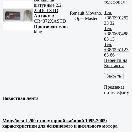
телефонам:
шатунные 2.2-
2.5DCI STD
Тел:
Renault Movano,
Артикул:
+38(099)252
Opel Master
CR4372XASTD
33 32
Производитель:
Тел:
king
+38(068)488
83 13
Тел:
+38(095)123
63 66
Перейти на
Контакты
Закрыть
Предзаказ
по телефону
Новостная лента
Мицубиси L200 с полуторной кабиной 1995-2005:
характеристики для бензинового и дизельного мотора