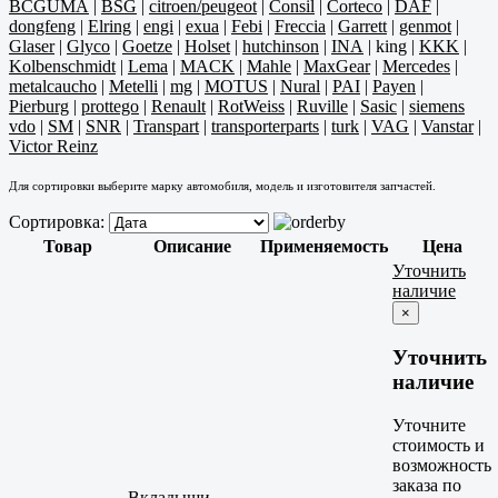
BCGUMA
|
BSG
|
citroen/peugeot
|
Consil
|
Corteco
|
DAF
|
dongfeng
|
Elring
|
engi
|
exua
|
Febi
|
Freccia
|
Garrett
|
genmot
|
Glaser
|
Glyco
|
Goetze
|
Holset
|
hutchinson
|
INA
|
king
|
KKK
|
Kolbenschmidt
|
Lema
|
MACK
|
Mahle
|
MaxGear
|
Mercedes
|
metalcaucho
|
Metelli
|
mg
|
MOTUS
|
Nural
|
PAI
|
Payen
|
Pierburg
|
prottego
|
Renault
|
RotWeiss
|
Ruville
|
Sasic
|
siemens
vdo
|
SM
|
SNR
|
Transpart
|
transporterparts
|
turk
|
VAG
|
Vanstar
|
Victor Reinz
Для сортировки выберите марку автомобиля, модель и изготовителя запчастей.
Сортировка:
Товар
Описание
Применяемость
Цена
Уточнить
наличие
×
Уточнить
наличие
Уточните
стоимость и
возможность
заказа по
Вкладыши