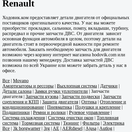
Renault
Ходовик.ком предоставляет детали двигателя от официальных
поставщиков оригинального качества. У нас вы можете
приобрести: прокладки, сальники, помпу, вкладыши, турбину,
распредвал и прочие запчасти ДВС. От двигателя зависит
основная функция автомобиля в целом, поэтому детали на
двигатель стоят в первоочередной важности при ремонте
автомобиля. Заказать необходимую запчасть для двигателя
возможно через корзину интернет магазина hodovik.com или
позвонив нашему менеджеру. Доставка запчастей ДВС
возможна по всей Украине или можете забрать деталь у нас в
офисе.
Все
|
Movano
Амортизаторы и рессоры
|
Выхлопная система
|
Датчики
|
Детали салона
|
Замки ручки уплотнители
|
Запчасти
двигателя
|
Запчасти кузова
|
Запчасти подвески
|
Запчасти
сцепления и КПП
|
Защита двигателя
|
Оптика
|
Отопление и
кондиционирование
|
Пневматика
|
Подушки и крепление
|
Подшипники
|
Ремни и ролики
|
Рулевое управление
|
Система охлаждения
|
Система очистки окон
|
Топливная
система
|
Тормозная система
|
Тюнинг
|
Фильтра
|
Электрика
Все
|
3k borgwarner
|
3rg
|
AE
|
AERdiesel
|
Ajusa
|
Autlog
|