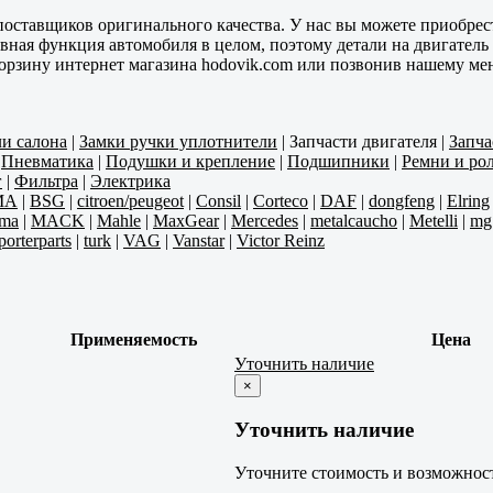
оставщиков оригинального качества. У нас вы можете приобрест
вная функция автомобиля в целом, поэтому детали на двигатель
 корзину интернет магазина hodovik.com или позвонив нашему м
ли салона
|
Замки ручки уплотнители
|
Запчасти двигателя
|
Запча
|
Пневматика
|
Подушки и крепление
|
Подшипники
|
Ремни и ро
г
|
Фильтра
|
Электрика
MA
|
BSG
|
citroen/peugeot
|
Consil
|
Corteco
|
DAF
|
dongfeng
|
Elring
ma
|
MACK
|
Mahle
|
MaxGear
|
Mercedes
|
metalcaucho
|
Metelli
|
mg
porterparts
|
turk
|
VAG
|
Vanstar
|
Victor Reinz
Применяемость
Цена
Уточнить наличие
×
Уточнить наличие
Уточните стоимость и возможност