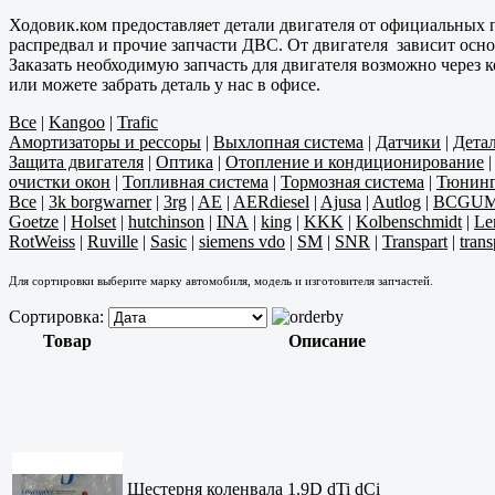
Ходовик.ком предоставляет детали двигателя от официальных п
распредвал и прочие запчасти ДВС. От двигателя зависит осно
Заказать необходимую запчасть для двигателя возможно через
или можете забрать деталь у нас в офисе.
Все
|
Kangoo
|
Trafic
Амортизаторы и рессоры
|
Выхлопная система
|
Датчики
|
Дета
Защита двигателя
|
Оптика
|
Отопление и кондиционирование
очистки окон
|
Топливная система
|
Тормозная система
|
Тюнин
Все
|
3k borgwarner
|
3rg
|
AE
|
AERdiesel
|
Ajusa
|
Autlog
|
BCGU
Goetze
|
Holset
|
hutchinson
|
INA
|
king
|
KKK
|
Kolbenschmidt
|
Le
RotWeiss
|
Ruville
|
Sasic
|
siemens vdo
|
SM
|
SNR
|
Transpart
|
trans
Для сортировки выберите марку автомобиля, модель и изготовителя запчастей.
Сортировка:
Товар
Описание
Шестерня коленвала 1.9D dTi dCi