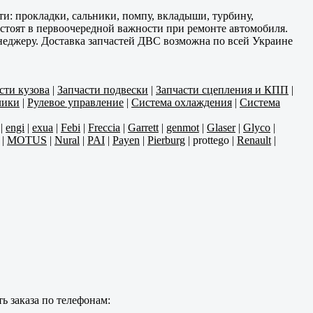
и: прокладки, сальники, помпу, вкладыши, турбину,
 стоят в первоочередной важности при ремонте автомобиля.
енеджеру. Доставка запчастей ДВС возможна по всей Украине
сти кузова
|
Запчасти подвески
|
Запчасти сцепления и КПП
|
лики
|
Рулевое управление
|
Система охлаждения
|
Система
|
engi
|
exua
|
Febi
|
Freccia
|
Garrett
|
genmot
|
Glaser
|
Glyco
|
|
MOTUS
|
Nural
|
PAI
|
Payen
|
Pierburg
|
prottego
|
Renault
|
ь заказа по телефонам: