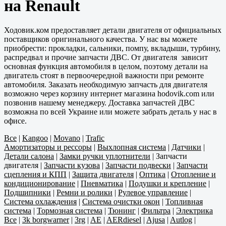
на Renault
Ходовик.ком предоставляет детали двигателя от официальных
поставщиков оригинального качества. У нас вы можете
приобрести: прокладки, сальники, помпу, вкладыши, турбину,
распредвал и прочие запчасти ДВС. От двигателя зависит
основная функция автомобиля в целом, поэтому детали на
двигатель стоят в первоочередной важности при ремонте
автомобиля. Заказать необходимую запчасть для двигателя
возможно через корзину интернет магазина hodovik.com или
позвонив нашему менеджеру. Доставка запчастей ДВС
возможна по всей Украине или можете забрать деталь у нас в
офисе.
Все
|
Kangoo
|
Movano
|
Trafic
Амортизаторы и рессоры
|
Выхлопная система
|
Датчики
|
Детали салона
|
Замки ручки уплотнители
|
Запчасти
двигателя
|
Запчасти кузова
|
Запчасти подвески
|
Запчасти
сцепления и КПП
|
Защита двигателя
|
Оптика
|
Отопление и
кондиционирование
|
Пневматика
|
Подушки и крепление
|
Подшипники
|
Ремни и ролики
|
Рулевое управление
|
Система охлаждения
|
Система очистки окон
|
Топливная
система
|
Тормозная система
|
Тюнинг
|
Фильтра
|
Электрика
Все
|
3k borgwarner
|
3rg
|
AE
|
AERdiesel
|
Ajusa
|
Autlog
|