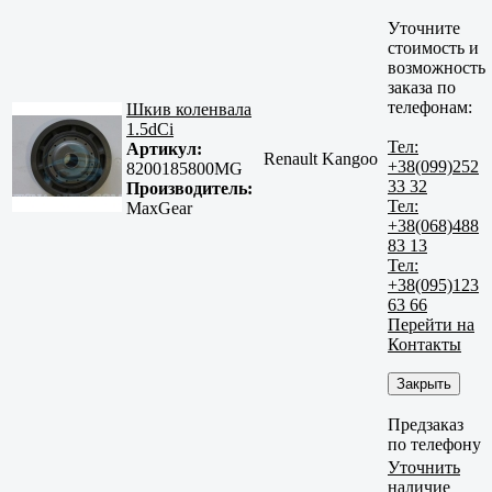
Уточните
стоимость и
возможность
заказа по
телефонам:
Шкив коленвала
1.5dCi
Тел:
Артикул:
Renault Kangoo
+38(099)252
8200185800MG
33 32
Производитель:
Тел:
MaxGear
+38(068)488
83 13
Тел:
+38(095)123
63 66
Перейти на
Контакты
Закрыть
Предзаказ
по телефону
Уточнить
наличие