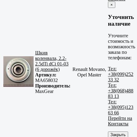
×
Уточнить
наличие
Уточните
стоимость и
возможность
заказа по
Шкив
телефонам:
коленвала, 2.2-
2.5dTi dCi 01-03
Тел:
(6 дорожёк)
Renault Movano,
+38(099)252
Артикул:
Opel Master
33 32
MA658032
Тел:
Производитель:
+38(068)488
MaxGear
83 13
Тел:
+38(095)123
63 66
Перейти на
Контакты
Закрыть