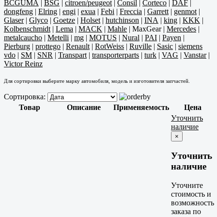
BCGUMA
|
BSG
|
citroen/peugeot
|
Consil
|
Corteco
|
DAF
|
dongfeng
|
Elring
|
engi
|
exua
|
Febi
|
Freccia
|
Garrett
|
genmot
|
Glaser
|
Glyco
|
Goetze
|
Holset
|
hutchinson
|
INA
|
king
|
KKK
|
Kolbenschmidt
|
Lema
|
MACK
|
Mahle
|
MaxGear
|
Mercedes
|
metalcaucho
|
Metelli
|
mg
|
MOTUS
|
Nural
|
PAI
|
Payen
|
Pierburg
|
prottego
|
Renault
|
RotWeiss
|
Ruville
|
Sasic
|
siemens
vdo
|
SM
|
SNR
|
Transpart
|
transporterparts
|
turk
|
VAG
|
Vanstar
|
Victor Reinz
Для сортировки выберите марку автомобиля, модель и изготовителя запчастей.
Сортировка:
Товар
Описание
Применяемость
Цена
Уточнить
наличие
×
Уточнить
наличие
Уточните
стоимость и
возможность
заказа по