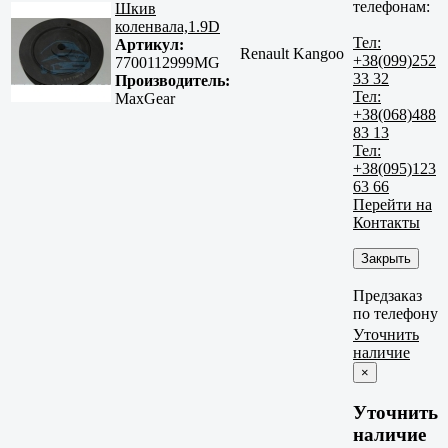
телефонам:
Шкив
коленвала,1.9D
Тел:
Артикул:
Renault Kangoo
+38(099)252
7700112999MG
33 32
Производитель:
Тел:
MaxGear
+38(068)488
83 13
Тел:
+38(095)123
63 66
Перейти на
Контакты
Закрыть
Предзаказ
по телефону
Уточнить
наличие
×
Уточнить
наличие