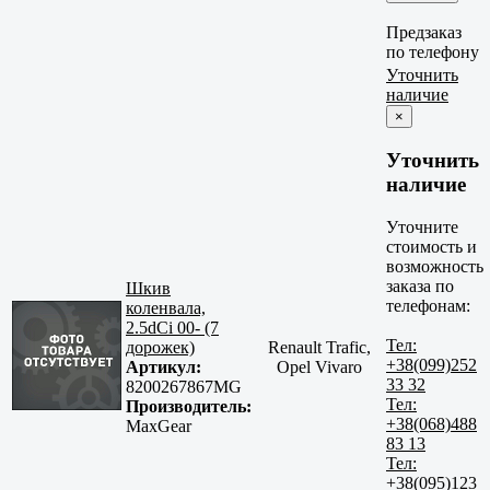
Предзаказ
по телефону
Уточнить
наличие
×
Уточнить
наличие
Уточните
стоимость и
возможность
заказа по
Шкив
телефонам:
коленвала,
2.5dCi 00- (7
Тел:
дорожек)
Renault Trafic,
+38(099)252
Артикул:
Opel Vivaro
33 32
8200267867MG
Тел:
Производитель:
+38(068)488
MaxGear
83 13
Тел:
+38(095)123