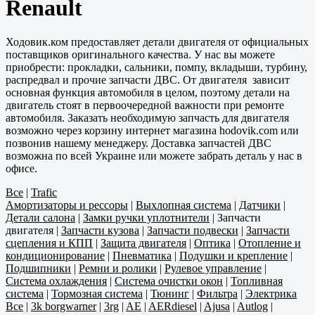
Renault
Ходовик.ком предоставляет детали двигателя от официальных
поставщиков оригинального качества. У нас вы можете
приобрести: прокладки, сальники, помпу, вкладыши, турбину,
распредвал и прочие запчасти ДВС. От двигателя зависит
основная функция автомобиля в целом, поэтому детали на
двигатель стоят в первоочередной важности при ремонте
автомобиля. Заказать необходимую запчасть для двигателя
возможно через корзину интернет магазина hodovik.com или
позвонив нашему менеджеру. Доставка запчастей ДВС
возможна по всей Украине или можете забрать деталь у нас в
офисе.
Все
|
Trafic
Амортизаторы и рессоры
|
Выхлопная система
|
Датчики
|
Детали салона
|
Замки ручки уплотнители
|
Запчасти
двигателя
|
Запчасти кузова
|
Запчасти подвески
|
Запчасти
сцепления и КПП
|
Защита двигателя
|
Оптика
|
Отопление и
кондиционирование
|
Пневматика
|
Подушки и крепление
|
Подшипники
|
Ремни и ролики
|
Рулевое управление
|
Система охлаждения
|
Система очистки окон
|
Топливная
система
|
Тормозная система
|
Тюнинг
|
Фильтра
|
Электрика
Все
|
3k borgwarner
|
3rg
|
AE
|
AERdiesel
|
Ajusa
|
Autlog
|