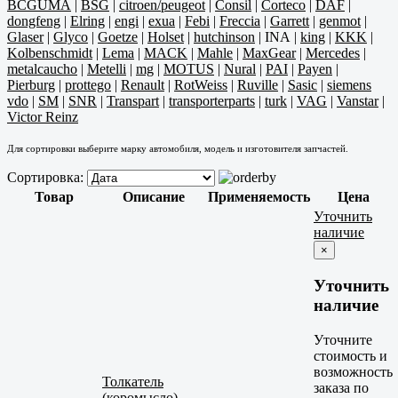
BCGUMA
|
BSG
|
citroen/peugeot
|
Consil
|
Corteco
|
DAF
|
dongfeng
|
Elring
|
engi
|
exua
|
Febi
|
Freccia
|
Garrett
|
genmot
|
Glaser
|
Glyco
|
Goetze
|
Holset
|
hutchinson
|
INA
|
king
|
KKK
|
Kolbenschmidt
|
Lema
|
MACK
|
Mahle
|
MaxGear
|
Mercedes
|
metalcaucho
|
Metelli
|
mg
|
MOTUS
|
Nural
|
PAI
|
Payen
|
Pierburg
|
prottego
|
Renault
|
RotWeiss
|
Ruville
|
Sasic
|
siemens
vdo
|
SM
|
SNR
|
Transpart
|
transporterparts
|
turk
|
VAG
|
Vanstar
|
Victor Reinz
Для сортировки выберите марку автомобиля, модель и изготовителя запчастей.
Сортировка:
Товар
Описание
Применяемость
Цена
Уточнить
наличие
×
Уточнить
наличие
Уточните
стоимость и
возможность
Толкатель
заказа по
(коромысло)