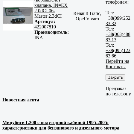
телефонам:
клапана, IN=EX
2.0dCI 06-
Тел:
Renault Trafic,
Master 2.3dCI
+38(099)252
Opel Vivaro
Артикул:
33 32
422007810
Тел:
Производитель:
+38(068)488
INA
83 13
Тел:
+38(095)123
63 66
Перейти на
Контакты
Закрыть
Предзаказ
по телефону
Новостная лента
Мицубиси L200 с полуторной кабиной 1995-2005:
характеристики для бензинового и дизельного мотора