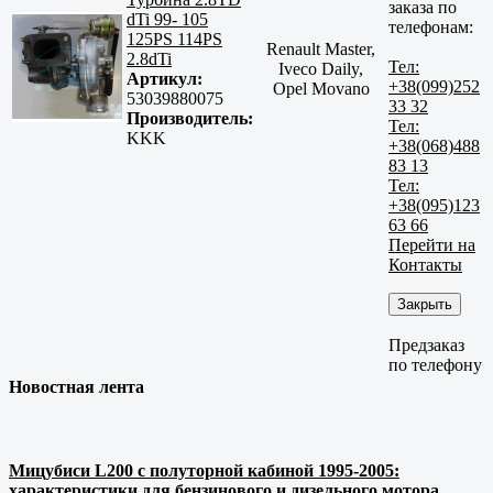
заказа по
dTi 99- 105
телефонам:
125PS 114PS
Renault Master,
2.8dTi
Тел:
Iveco Daily,
Артикул:
+38(099)252
Opel Movano
53039880075
33 32
Производитель:
Тел:
KKK
+38(068)488
83 13
Тел:
+38(095)123
63 66
Перейти на
Контакты
Закрыть
Предзаказ
по телефону
Новостная лента
Мицубиси L200 с полуторной кабиной 1995-2005:
характеристики для бензинового и дизельного мотора