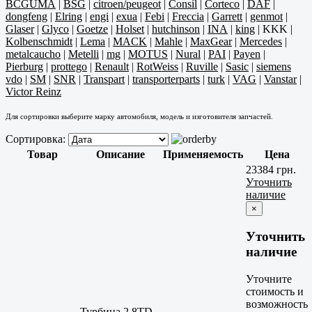
BCGUMA
|
BSG
|
citroen/peugeot
|
Consil
|
Corteco
|
DAF
|
dongfeng
|
Elring
|
engi
|
exua
|
Febi
|
Freccia
|
Garrett
|
genmot
|
Glaser
|
Glyco
|
Goetze
|
Holset
|
hutchinson
|
INA
|
king
|
KKK
|
Kolbenschmidt
|
Lema
|
MACK
|
Mahle
|
MaxGear
|
Mercedes
|
metalcaucho
|
Metelli
|
mg
|
MOTUS
|
Nural
|
PAI
|
Payen
|
Pierburg
|
prottego
|
Renault
|
RotWeiss
|
Ruville
|
Sasic
|
siemens
vdo
|
SM
|
SNR
|
Transpart
|
transporterparts
|
turk
|
VAG
|
Vanstar
|
Victor Reinz
Для сортировки выберите марку автомобиля, модель и изготовителя запчастей.
Сортировка:
Товар
Описание
Применяемость
Цена
23384 грн.
Уточнить
наличие
×
Уточнить
наличие
Уточните
стоимость и
возможность
Турбина 2.8TD