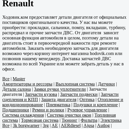
Renault
Ходовик.ком предоставляет детали двигателя от официальных
поставщиков оригинального качества. У нас вы можете
приобрести: прокладки, сальники, помпу, вкладыши, турбину,
распредвал и прочие запчасти ДВС. От двигателя зависит
основная функция автомобиля в целом, поэтому детали на
двигатель стоят в первоочередной важности при ремонте
автомобиля. Заказать необходимую запчасть для двигателя
возможно через корзину интернет магазина hodovik.com или
позвонив нашему менеджеру. Доставка запчастей ДВС
возможна по всей Украине или можете забрать деталь у нас в
офисе.
Все
|
Master
Амортизаторы и рессоры
|
Выхлопная система
|
Датчики
|
Детали салона
|
Замки ручки уплотнители
|
Запчасти
двигателя
|
Запчасти кузова
|
Запчасти подвески
|
Запчасти
сцепления и КПП
|
Защита двигателя
|
Оптика
|
Отопление и
кондиционирование
|
Пневматика
|
Подушки и крепление
|
Подшипники
|
Ремни и ролики
|
Рулевое управление
|
Система охлаждения
|
Система очистки окон
|
Топливная
система
|
Тормозная система
|
Тюнинг
|
Фильтра
|
Электрика
Все
|
3k borgwarner
|
3rg
|
AE
|
AERdiesel
|
Ajusa
|
Autlog
|