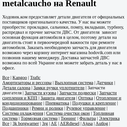
metalcaucho на Renault
Ходовик.ком предоставляет детали двигателя от официальных
поставщиков оригинального качества. У нас вы можете
приобрести: прокладки, сальники, помпу, вкладыши, турбину,
распредвал и прочие запчасти ДВС. От двигателя зависит
основная функция автомобиля в целом, поэтому детали на
двигатель стоят в первоочередной важности при ремонте
автомобиля. Заказать необходимую запчасть для двигателя
возможно через корзину интернет магазина hodovik.com или
позвонив нашему менеджеру. Доставка запчастей ДВС
возможна по всей Украине или можете забрать деталь у нас в
офисе.
Все
|
Kangoo
|
Trafic
Амортизаторы и рессоры
|
Выхлопная система
|
Датчики
|
Детали салона
|
Замки ручки уплотнители
|
Запчасти
двигателя
|
Запчасти кузова
|
Запчасти подвески
|
Запчасти
сцепления и КПП
|
Защита двигателя
|
Оптика
|
Отопление и
кондиционирование
|
Пневматика
|
Подушки и крепление
|
Подшипники
|
Ремни и ролики
|
Рулевое управление
|
Система охлаждения
|
Система очистки окон
|
Топливная
система
|
Тормозная система
|
Тюнинг
|
Фильтра
|
Электрика
Все
|
3k borgwarner
|
3rg
|
AE
|
AERdiesel
|
Ajusa
|
Autlog
|