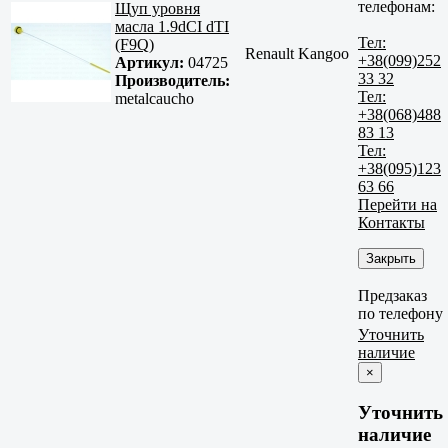
телефонам:
Щуп уровня
масла 1.9dCI dTI
Тел:
(F9Q)
Renault Kangoo
+38(099)252
Артикул:
04725
33 32
Производитель:
Тел:
metalcaucho
+38(068)488
83 13
Тел:
+38(095)123
63 66
Перейти на
Контакты
Закрыть
Предзаказ
по телефону
Уточнить
наличие
×
Уточнить
наличие