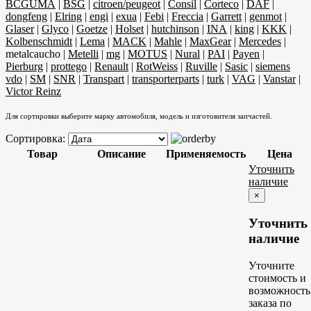
BCGUMA
|
BSG
|
citroen/peugeot
|
Consil
|
Corteco
|
DAF
|
dongfeng
|
Elring
|
engi
|
exua
|
Febi
|
Freccia
|
Garrett
|
genmot
|
Glaser
|
Glyco
|
Goetze
|
Holset
|
hutchinson
|
INA
|
king
|
KKK
|
Kolbenschmidt
|
Lema
|
MACK
|
Mahle
|
MaxGear
|
Mercedes
|
metalcaucho
|
Metelli
|
mg
|
MOTUS
|
Nural
|
PAI
|
Payen
|
Pierburg
|
prottego
|
Renault
|
RotWeiss
|
Ruville
|
Sasic
|
siemens
vdo
|
SM
|
SNR
|
Transpart
|
transporterparts
|
turk
|
VAG
|
Vanstar
|
Victor Reinz
Для сортировки выберите марку автомобиля, модель и изготовителя запчастей.
Сортировка:
Товар
Описание
Применяемость
Цена
Уточнить
наличие
×
Уточнить
наличие
Уточните
стоимость и
возможность
заказа по