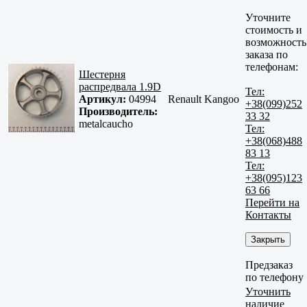
Уточните
стоимость и
возможность
заказа по
телефонам:
Шестерня
распредвала 1.9D
Тел:
Артикул:
04994
Renault Kangoo
+38(099)252
Производитель:
33 32
metalcaucho
Тел:
+38(068)488
83 13
Тел:
+38(095)123
63 66
Перейти на
Контакты
Закрыть
Предзаказ
по телефону
Уточнить
наличие