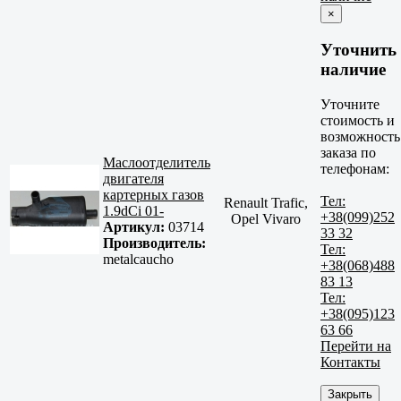
×
Уточнить
наличие
Уточните
стоимость и
возможность
заказа по
Маслоотделитель
телефонам:
двигателя
картерных газов
Тел:
Renault Trafic,
1.9dCi 01-
+38(099)252
Opel Vivaro
Артикул:
03714
33 32
Производитель:
Тел:
metalcaucho
+38(068)488
83 13
Тел:
+38(095)123
63 66
Перейти на
Контакты
Закрыть