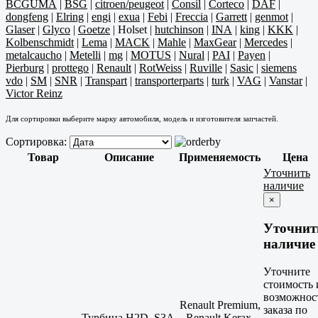
BCGUMA
|
BSG
|
citroen/peugeot
|
Consil
|
Corteco
|
DAF
|
dongfeng
|
Elring
|
engi
|
exua
|
Febi
|
Freccia
|
Garrett
|
genmot
|
Glaser
|
Glyco
|
Goetze
|
Holset
|
hutchinson
|
INA
|
king
|
KKK
|
Kolbenschmidt
|
Lema
|
MACK
|
Mahle
|
MaxGear
|
Mercedes
|
metalcaucho
|
Metelli
|
mg
|
MOTUS
|
Nural
|
PAI
|
Payen
|
Pierburg
|
prottego
|
Renault
|
RotWeiss
|
Ruville
|
Sasic
|
siemens
vdo
|
SM
|
SNR
|
Transpart
|
transporterparts
|
turk
|
VAG
|
Vanstar
|
Victor Reinz
Для сортировки выберите марку автомобиля, модель и изготовителя запчастей.
Сортировка:
Товар
Описание
Применяемость
Цена
Уточнить
наличие
×
Уточнит
наличие
Уточните
стоимость 
возможнос
Renault Premium,
заказа по
Турбина H2D, S3A
Renault Kerax,