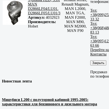
телефонам:
MAN
Renault Magnum,
D2866LF04/LU01.
MAN L2000,
Тел:
D2866LF05/LU01/3
MAN TGA,
+38(099)25
Артикул:
4032923
MAN F2000,
33 32
Производитель:
MAN M90,
Тел:
Holset
MAN M2000,
+38(068)48
MAN F90
83 13
Тел:
+38(095)12
63 66
Перейти н
Контакты
Закрыть
Предзаказ
по телефо
Новостная лента
Мицубиси L200 с полуторной кабиной 1995-2005:
характеристики для бензинового и дизельного мотора