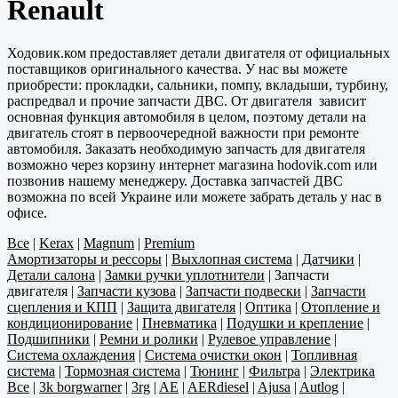
Renault
Ходовик.ком предоставляет детали двигателя от официальных
поставщиков оригинального качества. У нас вы можете
приобрести: прокладки, сальники, помпу, вкладыши, турбину,
распредвал и прочие запчасти ДВС. От двигателя зависит
основная функция автомобиля в целом, поэтому детали на
двигатель стоят в первоочередной важности при ремонте
автомобиля. Заказать необходимую запчасть для двигателя
возможно через корзину интернет магазина hodovik.com или
позвонив нашему менеджеру. Доставка запчастей ДВС
возможна по всей Украине или можете забрать деталь у нас в
офисе.
Все
|
Kerax
|
Magnum
|
Premium
Амортизаторы и рессоры
|
Выхлопная система
|
Датчики
|
Детали салона
|
Замки ручки уплотнители
|
Запчасти
двигателя
|
Запчасти кузова
|
Запчасти подвески
|
Запчасти
сцепления и КПП
|
Защита двигателя
|
Оптика
|
Отопление и
кондиционирование
|
Пневматика
|
Подушки и крепление
|
Подшипники
|
Ремни и ролики
|
Рулевое управление
|
Система охлаждения
|
Система очистки окон
|
Топливная
система
|
Тормозная система
|
Тюнинг
|
Фильтра
|
Электрика
Все
|
3k borgwarner
|
3rg
|
AE
|
AERdiesel
|
Ajusa
|
Autlog
|