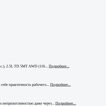
с.), 2.5L TD 5MT AWD (116...
Подробнее...
себе практичность рабочего...
Подробнее...
и неприхотливостью даже через...
Подробнее...