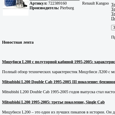
Артикул:
722389160
Renault Kangoo
Те
Производитель:
Pierburg
Те
Те
П
П
Новостная лента
Мицубиси L200 с полуторной кабиной 1995-2005: характерис
Полный обзор технических характеристик Мицубиси Л200 с мот
Mitsubishi L200 Double Cab 1995-2005 III поколение: бензи
Mitsubishi L200 Double Cab 1995-2005 годов выпуска стал наст
Mitsubishi L200 1995-2005: третье поколение, Single Cab
Мицубиси L200 – это один из лучших пикапов в истории. Он д