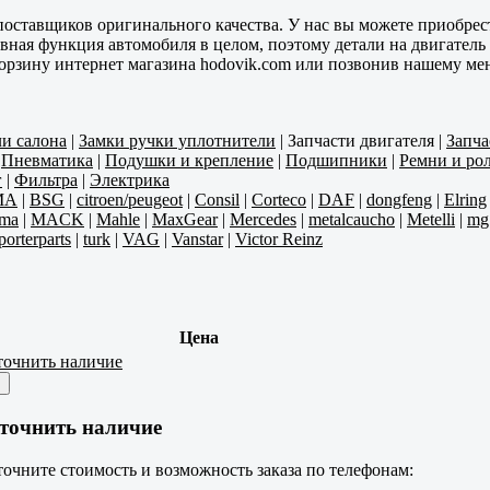
оставщиков оригинального качества. У нас вы можете приобрест
вная функция автомобиля в целом, поэтому детали на двигатель
 корзину интернет магазина hodovik.com или позвонив нашему м
ли салона
|
Замки ручки уплотнители
|
Запчасти двигателя
|
Запча
|
Пневматика
|
Подушки и крепление
|
Подшипники
|
Ремни и ро
г
|
Фильтра
|
Электрика
MA
|
BSG
|
citroen/peugeot
|
Consil
|
Corteco
|
DAF
|
dongfeng
|
Elring
ma
|
MACK
|
Mahle
|
MaxGear
|
Mercedes
|
metalcaucho
|
Metelli
|
mg
porterparts
|
turk
|
VAG
|
Vanstar
|
Victor Reinz
Цена
точнить наличие
×
точнить наличие
очните стоимость и возможность заказа по телефонам: