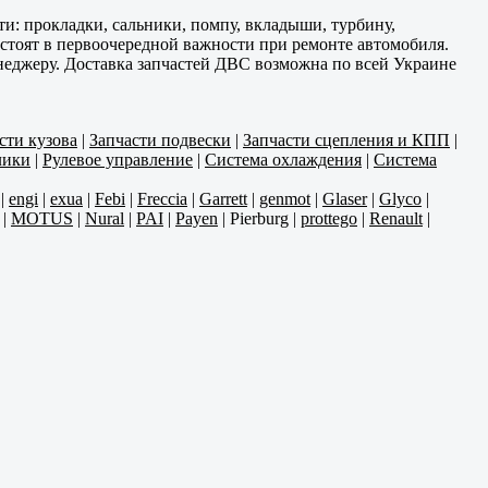
и: прокладки, сальники, помпу, вкладыши, турбину,
 стоят в первоочередной важности при ремонте автомобиля.
енеджеру. Доставка запчастей ДВС возможна по всей Украине
сти кузова
|
Запчасти подвески
|
Запчасти сцепления и КПП
|
лики
|
Рулевое управление
|
Система охлаждения
|
Система
|
engi
|
exua
|
Febi
|
Freccia
|
Garrett
|
genmot
|
Glaser
|
Glyco
|
|
MOTUS
|
Nural
|
PAI
|
Payen
|
Pierburg
|
prottego
|
Renault
|