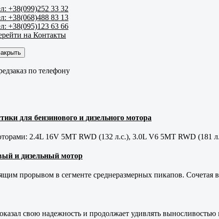
л: +38(099)252 33 32
л: +38(068)488 83 13
л: +38(095)123 63 66
ерейти на Контакты
Закрыть
редзаказ по телефону
тики для бензинового и дизельного мотора
орами: 2.4L 16V 5MT RWD (132 л.с.), 3.0L V6 5MT RWD (181 л.
новый и дизельный мотор
оящим прорывом в сегменте среднеразмерных пикапов. Сочетая в 
оказал свою надежность и продолжает удивлять выносливостью 