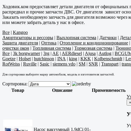
Ходовик.ком предоставляет детали двигателя от официальных п
распредвал и прочие запчасти ДВС. От двигателя зависит осно
Заказать необходимую запчасть для двигателя возможно через
или можете забрать деталь у нас в офисе.
Все
|
Kangoo
Амортизаторы и рессоры
|
Выхлопная система
|
Датчики
|
Дета
Защита двигателя
|
Оптика
|
Отопление и кондиционирование
очистки окон
|
Топливная система
|
Тормозная система
|
Тюнин
Все
|
3k borgwarner
|
3rg
|
AE
|
AERdiesel
|
Ajusa
|
Autlog
|
BCGU
Goetze
|
Holset
|
hutchinson
|
INA
|
king
|
KKK
|
Kolbenschmidt
|
Le
RotWeiss
|
Ruville
|
Sasic
|
siemens vdo
|
SM
|
SNR
|
Transpart
|
trans
Для сортировки выберите марку автомобиля, модель и изготовителя запчастей.
Сортировка:
Товар
Описание
Применяемость
У
У
Ут
Насос вакуумный 1.9dCi 01-