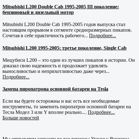
Mitsubishi L200 Double Cab 1995-2005 III поколение:
бензиновый и дизельный мотор
Mitsubishi L200 Double Cab 1995-2005 годов выпуска стал
настоящим прорывом в сегменте среднеразмерных пикапов.
Сочетая в себе практичность рабочего...
Подробнее...
Mitsubishi L200 1995-2005: третье поколение, Single Cab
Мицубиси L200 – это один из лучших пикапов в истории. Он
доказал свою надежность и продолжает удивлять
выносливостью и неприхотливостью даже через...
Подробнее...
Замена пиропатрона основной батареи на Tesla
Если вы будете осторожны и вас есть все необходимые
инструменты, то заменить пиропатрон основной батареи на
Тесла Модел 3 или Y вполне реально....
Подробнее...
Больше новостей
Мы отправляем запчасти во все регионы Украны: Винница,