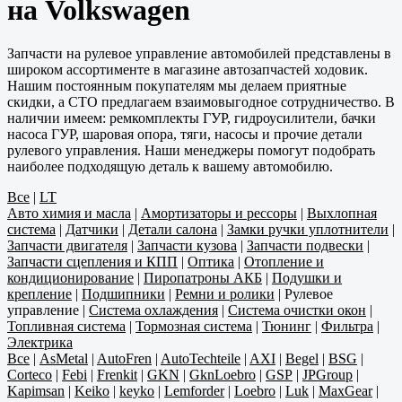
на Volkswagen
Запчасти на рулевое управление автомобилей представлены в
широком ассортименте в магазине автозапчастей ходовик.
Нашим постоянным покупателям мы делаем приятные
скидки, а СТО предлагаем взаимовыгодное сотрудничество. В
наличии имеем: ремкомплекты ГУР, гидроусилители, бачки
насоса ГУР, шаровая опора, тяги, насосы и прочие детали
рулевого управления. Наши менеджеры помогут подобрать
наиболее подходящую деталь к вашему автомобилю.
Все
|
LT
Авто химия и масла
|
Амортизаторы и рессоры
|
Выхлопная
система
|
Датчики
|
Детали салона
|
Замки ручки уплотнители
|
Запчасти двигателя
|
Запчасти кузова
|
Запчасти подвески
|
Запчасти сцепления и КПП
|
Оптика
|
Отопление и
кондиционирование
|
Пиропатроны АКБ
|
Подушки и
крепление
|
Подшипники
|
Ремни и ролики
|
Рулевое
управление
|
Система охлаждения
|
Система очистки окон
|
Топливная система
|
Тормозная система
|
Тюнинг
|
Фильтра
|
Электрика
Все
|
AsMetal
|
AutoFren
|
AutoTechteile
|
AXI
|
Begel
|
BSG
|
Corteco
|
Febi
|
Frenkit
|
GKN
|
GknLoebro
|
GSP
|
JPGroup
|
Kapimsan
|
Keiko
|
keyko
|
Lemforder
|
Loebro
|
Luk
|
MaxGear
|