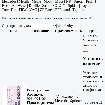
Mercedes
|
Metelli
|
Meyle
|
Moog
|
MSG
|
NK
|
Pascal
|
Profit
|
Reco
|
RotWeiss
|
Ruville
|
Sasic
|
SOLGY
|
Spidan
|
Topran
|
TruckTec
|
TRW
|
VAG
|
ZF Parts
|
ZFPoland
|
Турция
Для сортировки выберите марку автомобиля, модель и изготовителя запчастей.
Сортировка:
Товар
Описание
Применяемость
Цена
15309 грн.
Уточнить
наличие
×
Уточнить
наличие
Уточните
стоимость и
возможность
заказа по
телефонам:
Рейка рулевая
Артикул:
Volkswagen LT,
Тел:
9014604100
Mercedes Sprinter
+38(099)252
Производитель: