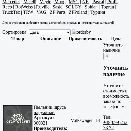
Mercedes
|
Metelli
|
Meyle
|
Moog
|
MSG
|
NK
|
Pascal
|
Profit
|
Reco
|
RotWeiss
|
Ruville
|
Sasic
|
SOLGY
|
Spidan
|
Topran
|
TruckTec
|
TRW
|
VAG
|
ZF Parts
|
ZFPoland
|
Турция
Для сортировки выберите марку автомобиля, модель и изготовителя запчастей.
Сортировка:
Товар
Описание
Применяемость
Цена
Уточнить
наличие
×
Уточнить
наличие
Уточните
стоимость и
возможность
заказа по
телефонам:
Пыльник шруса
наружный
Тел:
Артикул:
Volkswagen T4
+38(099)252
300321
33 32
Производитель: