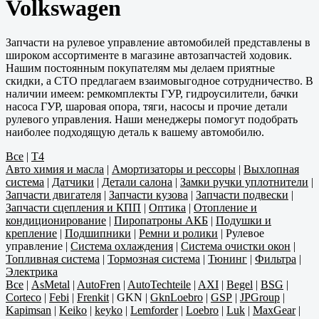
Volkswagen
Запчасти на рулевое управление автомобилей представлены в
широком ассортименте в магазине автозапчастей ходовик.
Нашим постоянным покупателям мы делаем приятные
скидки, а СТО предлагаем взаимовыгодное сотрудничество. В
наличии имеем: ремкомплекты ГУР, гидроусилители, бачки
насоса ГУР, шаровая опора, тяги, насосы и прочие детали
рулевого управления. Наши менеджеры помогут подобрать
наиболее подходящую деталь к вашему автомобилю.
Все
|
T4
Авто химия и масла
|
Амортизаторы и рессоры
|
Выхлопная
система
|
Датчики
|
Детали салона
|
Замки ручки уплотнители
|
Запчасти двигателя
|
Запчасти кузова
|
Запчасти подвески
|
Запчасти сцепления и КПП
|
Оптика
|
Отопление и
кондиционирование
|
Пиропатроны АКБ
|
Подушки и
крепление
|
Подшипники
|
Ремни и ролики
|
Рулевое
управление
|
Система охлаждения
|
Система очистки окон
|
Топливная система
|
Тормозная система
|
Тюнинг
|
Фильтра
|
Электрика
Все
|
AsMetal
|
AutoFren
|
AutoTechteile
|
AXI
|
Begel
|
BSG
|
Corteco
|
Febi
|
Frenkit
|
GKN
|
GknLoebro
|
GSP
|
JPGroup
|
Kapimsan
|
Keiko
|
keyko
|
Lemforder
|
Loebro
|
Luk
|
MaxGear
|