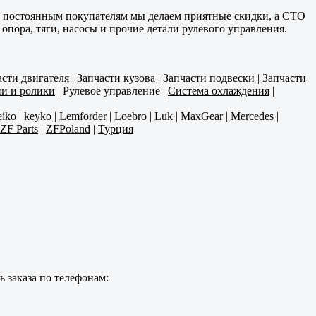
им постоянным покупателям мы делаем приятные скидки, а СТО
пора, тяги, насосы и прочие детали рулевого управления.
асти двигателя
|
Запчасти кузова
|
Запчасти подвески
|
Запчасти
и и ролики
|
Рулевое управление
|
Система охлаждения
|
iko
|
keyko
|
Lemforder
|
Loebro
|
Luk
|
MaxGear
|
Mercedes
|
ZF Parts
|
ZFPoland
|
Турция
 заказа по телефонам: