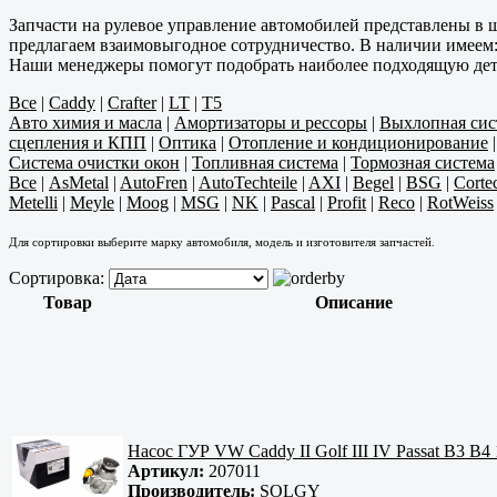
Запчасти на рулевое управление автомобилей представлены в
предлагаем взаимовыгодное сотрудничество. В наличии имеем: 
Наши менеджеры помогут подобрать наиболее подходящую дет
Все
|
Caddy
|
Crafter
|
LT
|
T5
Авто химия и масла
|
Амортизаторы и рессоры
|
Выхлопная сис
сцепления и КПП
|
Оптика
|
Отопление и кондиционирование
Система очистки окон
|
Топливная система
|
Тормозная система
Все
|
AsMetal
|
AutoFren
|
AutoTechteile
|
AXI
|
Begel
|
BSG
|
Corte
Metelli
|
Meyle
|
Moog
|
MSG
|
NK
|
Pascal
|
Profit
|
Reco
|
RotWeiss
Для сортировки выберите марку автомобиля, модель и изготовителя запчастей.
Сортировка:
Товар
Описание
Насос ГУР VW Caddy II Golf III IV Passat B3 B4
Артикул:
207011
Производитель:
SOLGY