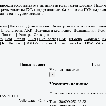
 широком ассортименте в магазине автозапчастей ходовик. Наш
ремкомплекты ГУР, гидроусилители, бачки насоса ГУР, шаровая о
аль к вашему автомобилю.
тема
|
Датчики
|
Детали салона
|
Замки ручки уплотнители
|
Запч
|
Пиропатроны АКБ
|
Подушки и крепление
|
Подшипники
|
Ремн
|
Тюнинг
|
Фильтра
|
Электрика
co
|
Febi
|
Frenkit
|
GKN
|
GknLoebro
|
GSP
|
JPGroup
|
Kapimsan
|
Ke
|
Ruville
|
Sasic
|
SOLGY
|
Spidan
|
Topran
|
TruckTec
|
TRW
|
VAG
|
Применяемость
Цена
Уточнить наличие
×
Уточнить наличие
Уточните стоимость и возможность
 1.9SDI TDI
Volkswagen Caddy
Тел: +38(099)252 33 32
Тел: +38(068)488 83 13