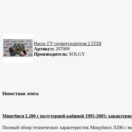
Насос ГУ гидроусилителя 2.5TDI
Артикул:
207009
Производитель:
SOLGY
Новостная лента
Мицубиси L200 с полуторной кабиной 1995-2005: характерис
Полный обзор технических характеристик Мицубиси Л200 с мот