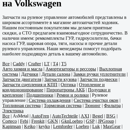
на Volkswagen
Запчасти на рулевое управление автомобилей представлены в
широком ассортименте в магазине автозапчастей ходовик.
Нашим постоянным покупателям мы делаем приятные
скидки, а СТО предлагаем взаимовыгодное сотрудничество. В
наличии имеем: ремкомплекты ГУР, гидроусилители, бачки
насоса ГУР, шаровая опора, тяги, насосы и прочие детали
рулевого управления. Наши менеджеры помогут подобрать
наиболее подходящую деталь к вашему автомобилю.
Все
|
Caddy
|
Crafter
|
LT
|
T4
|
T5
Авто химия и масла
|
Амортизаторы и рессоры
|
Выхлопная
система
|
Датчики
|
Детали салона
|
Замки ручки уплотнители
|
Запчасти двигателя
|
Запчасти кузова
|
Запчасти подвески
|
Запчасти сцепления и КПП
|
Оптика
|
Отопление и
кондиционирование
|
Пиропатроны АКБ
|
Подушки и
крепление
|
Подшипники
|
Ремни и ролики
|
Рулевое
управление
|
Система охлаждения
|
Система очистки окон
|
Топливная система
|
Тормозная система
|
Тюнинг
|
Фильтра
|
Электрика
Все
|
AsMetal
|
AutoFren
|
AutoTechteile
|
AXI
|
Begel
|
BSG
|
Corteco
|
Febi
|
Frenkit
|
GKN
|
GknLoebro
|
GSP
|
JPGroup
|
Kapimsan
|
Keiko
|
keyko
|
Lemforder
|
Loebro
|
Luk
|
MaxGear
|