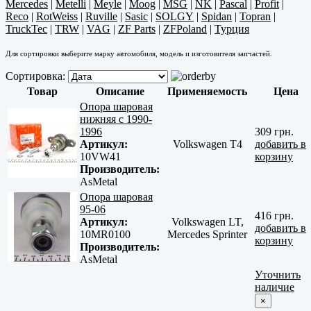
Mercedes
|
Metelli
|
Meyle
|
Moog
|
MSG
|
NK
|
Pascal
|
Profit
|
Reco
|
RotWeiss
|
Ruville
|
Sasic
|
SOLGY
|
Spidan
|
Topran
|
TruckTec
|
TRW
|
VAG
|
ZF Parts
|
ZFPoland
|
Турция
Для сортировки выберите марку автомобиля, модель и изготовителя запчастей.
Сортировка:
Товар
Описание
Применяемость
Цена
Опора шаровая
нижняя с 1990-
1996
309 грн.
Артикул:
Volkswagen T4
добавить в
10VW41
корзину
Производитель:
AsMetal
Опора шаровая
95-06
416 грн.
Артикул:
Volkswagen LT,
добавить в
10MR0100
Mercedes Sprinter
корзину
Производитель:
AsMetal
Уточнить
наличие
×