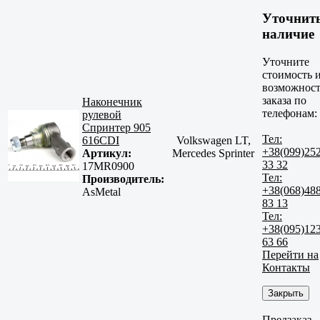
Уточнит
наличие
Уточните
стоимость 
возможност
заказа по
Наконечник
телефонам:
рулевой
Спринтер 905
Тел:
616CDI
Volkswagen LT,
+38(099)25
Артикул:
Mercedes Sprinter
33 32
17MR0900
Тел:
Производитель:
+38(068)48
AsMetal
83 13
Тел:
+38(095)12
63 66
Перейти на
Контакты
Закрыть
Предзаказ