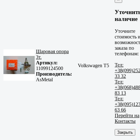
Уточнит
наличие
Уточните
стоимость 
возможност
заказа по
Шаровая опора
телефонам:
3т.
Артикул:
Тел:
Volkswagen T5
11099124500
+38(099)25
Производитель:
33 32
AsMetal
Тел:
+38(068)48
83 13
Тел:
+38(095)12
63 66
Перейти на
Контакты
Закрыть