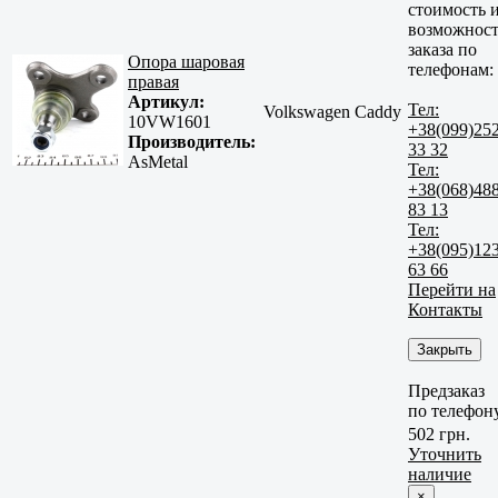
стоимость 
возможност
заказа по
Опора шаровая
телефонам:
правая
Артикул:
Тел:
Volkswagen Caddy
10VW1601
+38(099)25
Производитель:
33 32
AsMetal
Тел:
+38(068)48
83 13
Тел:
+38(095)12
63 66
Перейти на
Контакты
Закрыть
Предзаказ
по телефон
502 грн.
Уточнить
наличие
×