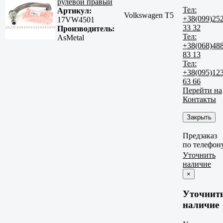
рулевой правый
Тел:
Артикул:
Volkswagen T5
+38(099)25
17VW4501
33 32
Производитель:
Тел:
AsMetal
+38(068)48
83 13
Тел:
+38(095)12
63 66
Перейти на
Контакты
Закрыть
Предзаказ
по телефон
Уточнить
наличие
×
Уточнит
наличие