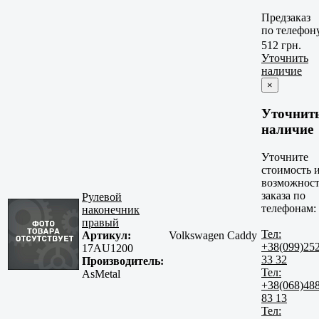
Предзаказ
по телефон
512 грн.
Уточнить
наличие
×
Уточнит
наличие
Уточните
стоимость 
возможност
заказа по
Рулевой
телефонам:
наконечник
правый
Тел:
Артикул:
Volkswagen Caddy
+38(099)25
17AU1200
33 32
Производитель:
Тел:
AsMetal
+38(068)48
83 13
Тел: