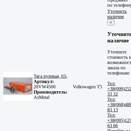
по телефон
Уточнить
наличие
×
Уточнит
наличие
Уточните
стоимость 
возможност
заказа по
телефонам:
Тяга рулевая, 03-
Артикул:
Тел:
20VW4500
Volkswagen T5
+38(099)25
Производитель:
33 32
AsMetal
Тел:
+38(068)48
83 13
Тел:
+38(095)12
63 66
Перейти на