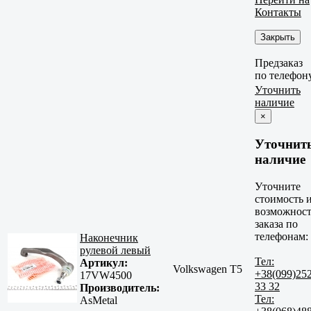
Контакты
Закрыть
Предзаказ
по телефон
Уточнить
наличие
×
Уточнит
наличие
Уточните
стоимость 
возможност
заказа по
телефонам:
Наконечник
рулевой левый
Тел:
Артикул:
Volkswagen T5
+38(099)25
17VW4500
33 32
Производитель:
Тел:
AsMetal