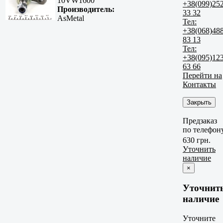
10VW1600
+38(099)25
Производитель:
33 32
AsMetal
Тел:
+38(068)48
83 13
Тел:
+38(095)12
63 66
Перейти на
Контакты
Закрыть
Предзаказ
по телефон
630 грн.
Уточнить
наличие
×
Уточнит
наличие
Уточните