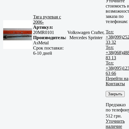
Уточните
стоимость 
возможност
заказа по
Тяга рулевая с
телефонам:
2006-
Артикул:
Тел:
20MR0101
Volkswagen Crafter,
+38(099)25
Производитель:
Mercedes Sprinter
33 32
AsMetal
Тел:
Срок поставки:
+38(068)48
6-10 дней
83 13
Тел:
+38(095)12
63 66
Перейти на
Контакты
Закрыть
Предзаказ
по телефон
512 грн.
Уточнить
наличие