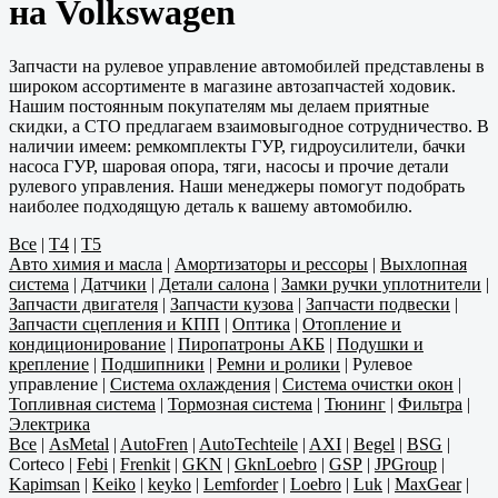
на Volkswagen
Запчасти на рулевое управление автомобилей представлены в
широком ассортименте в магазине автозапчастей ходовик.
Нашим постоянным покупателям мы делаем приятные
скидки, а СТО предлагаем взаимовыгодное сотрудничество. В
наличии имеем: ремкомплекты ГУР, гидроусилители, бачки
насоса ГУР, шаровая опора, тяги, насосы и прочие детали
рулевого управления. Наши менеджеры помогут подобрать
наиболее подходящую деталь к вашему автомобилю.
Все
|
T4
|
T5
Авто химия и масла
|
Амортизаторы и рессоры
|
Выхлопная
система
|
Датчики
|
Детали салона
|
Замки ручки уплотнители
|
Запчасти двигателя
|
Запчасти кузова
|
Запчасти подвески
|
Запчасти сцепления и КПП
|
Оптика
|
Отопление и
кондиционирование
|
Пиропатроны АКБ
|
Подушки и
крепление
|
Подшипники
|
Ремни и ролики
|
Рулевое
управление
|
Система охлаждения
|
Система очистки окон
|
Топливная система
|
Тормозная система
|
Тюнинг
|
Фильтра
|
Электрика
Все
|
AsMetal
|
AutoFren
|
AutoTechteile
|
AXI
|
Begel
|
BSG
|
Corteco
|
Febi
|
Frenkit
|
GKN
|
GknLoebro
|
GSP
|
JPGroup
|
Kapimsan
|
Keiko
|
keyko
|
Lemforder
|
Loebro
|
Luk
|
MaxGear
|