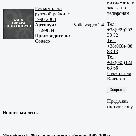
возможность
заказа по
Ремкомплект
телефонам:
рулевой рейки, с
1990-2003
Тел:
Артикул:
Volkswagen T4
+38(099)252
15599834
33 32
Производитель:
Тел:
Corteco
+38(068)488
83 13
Тел:
+38(095)123
63 66
Перейти на
Контакты
Закрыть
Предзаказ
по телефону
Новостная лента
Мицубиси L200 с полуторной кабиной 1995-2005: