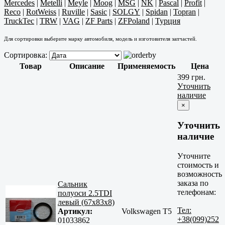
Mercedes
|
Metelli
|
Meyle
|
Moog
|
MSG
|
NK
|
Pascal
|
Profit
|
Reco
|
RotWeiss
|
Ruville
|
Sasic
|
SOLGY
|
Spidan
|
Topran
|
TruckTec
|
TRW
|
VAG
|
ZF Parts
|
ZFPoland
|
Турция
Для сортировки выберите марку автомобиля, модель и изготовителя запчастей.
Сортировка:
Товар
Описание
Применяемость
Цена
399 грн.
Уточнить
наличие
×
Уточнить
наличие
Уточните
стоимость и
возможность
заказа по
Сальник
телефонам:
полуоси 2.5TDI
левый (67x83x8)
Тел:
Артикул:
Volkswagen T5
+38(099)252
01033862