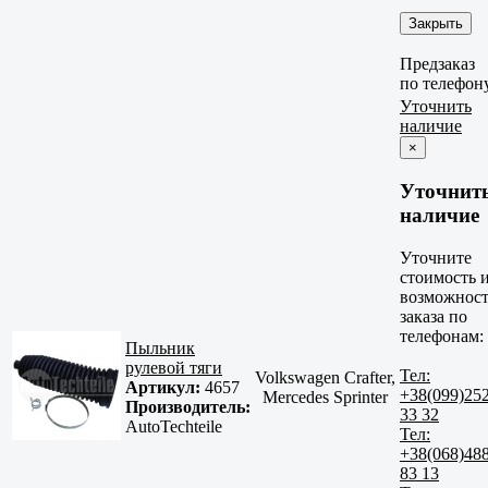
Закрыть
Предзаказ
по телефон
Уточнить
наличие
×
Уточнит
наличие
Уточните
стоимость 
возможност
заказа по
телефонам:
Пыльник
рулевой тяги
Тел:
Volkswagen Crafter,
Артикул:
4657
+38(099)25
Mercedes Sprinter
Производитель:
33 32
AutoTechteile
Тел:
+38(068)48
83 13