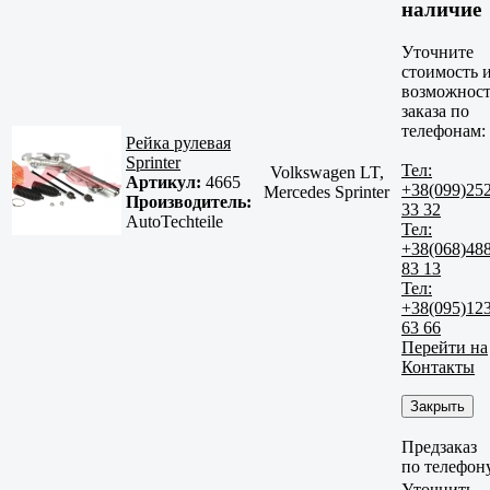
наличие
Уточните
стоимость 
возможност
заказа по
телефонам:
Рейка рулевая
Sprinter
Тел:
Volkswagen LT,
Артикул:
4665
+38(099)25
Mercedes Sprinter
Производитель:
33 32
AutoTechteile
Тел:
+38(068)48
83 13
Тел:
+38(095)12
63 66
Перейти на
Контакты
Закрыть
Предзаказ
по телефон
Уточнить