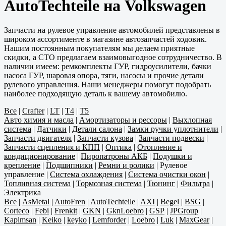
AutoTechteile на Volkswagen
Запчасти на рулевое управление автомобилей представлены в
широком ассортименте в магазине автозапчастей ходовик.
Нашим постоянным покупателям мы делаем приятные
скидки, а СТО предлагаем взаимовыгодное сотрудничество. В
наличии имеем: ремкомплекты ГУР, гидроусилители, бачки
насоса ГУР, шаровая опора, тяги, насосы и прочие детали
рулевого управления. Наши менеджеры помогут подобрать
наиболее подходящую деталь к вашему автомобилю.
Все
|
Crafter
|
LT
|
T4
|
T5
Авто химия и масла
|
Амортизаторы и рессоры
|
Выхлопная
система
|
Датчики
|
Детали салона
|
Замки ручки уплотнители
|
Запчасти двигателя
|
Запчасти кузова
|
Запчасти подвески
|
Запчасти сцепления и КПП
|
Оптика
|
Отопление и
кондиционирование
|
Пиропатроны АКБ
|
Подушки и
крепление
|
Подшипники
|
Ремни и ролики
|
Рулевое
управление
|
Система охлаждения
|
Система очистки окон
|
Топливная система
|
Тормозная система
|
Тюнинг
|
Фильтра
|
Электрика
Все
|
AsMetal
|
AutoFren
|
AutoTechteile
|
AXI
|
Begel
|
BSG
|
Corteco
|
Febi
|
Frenkit
|
GKN
|
GknLoebro
|
GSP
|
JPGroup
|
Kapimsan
|
Keiko
|
keyko
|
Lemforder
|
Loebro
|
Luk
|
MaxGear
|