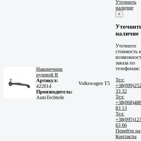
Уточнить
наличие
×
Уточнит
наличие
Уточните
стоимость 
возможност
заказа по
телефонам:
Наконечник
рулевой R
Тел:
Артикул:
Volkswagen T5
+38(099)25
422014
33 32
Производитель:
Тел:
AutoTechteile
+38(068)48
83 13
Тел:
+38(095)12
63 66
Перейти на
Контакты