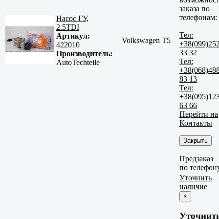
заказа по
телефонам:
Насос ГУ,
2.5TDI
Тел:
Артикул:
Volkswagen T5
+38(099)25
422010
33 32
Производитель:
Тел:
AutoTechteile
+38(068)48
83 13
Тел:
+38(095)12
63 66
Перейти на
Контакты
Закрыть
Предзаказ
по телефон
Уточнить
наличие
×
Уточнит