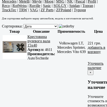
Mercedes
|
Metelli
|
Meyle
|
Moog
|
MSG
|
NK
|
Pascal
|
Profit
|
Reco
|
RotWeiss
|
Ruville
|
Sasic
|
SOLGY
|
Spidan
|
Topran
|
TruckTec
|
TRW
|
VAG
|
ZF Parts
|
ZFPoland
|
Турция
Для сортировки выберите марку автомобиля, модель и изготовителя запчастей.
Сортировка:
Товар
Описание
Применяемость
Цена
Крестовина
рулевого вала
Volkswagen LT,
221 грн.
15х40
Mercedes Sprinter,
добавить в
Артикул:
4611
Mercedes Vito 639
корзину
Производитель:
AutoTechteile
Уточнить
наличие
×
Уточнит
наличие
Уточните
стоимость 
возможност