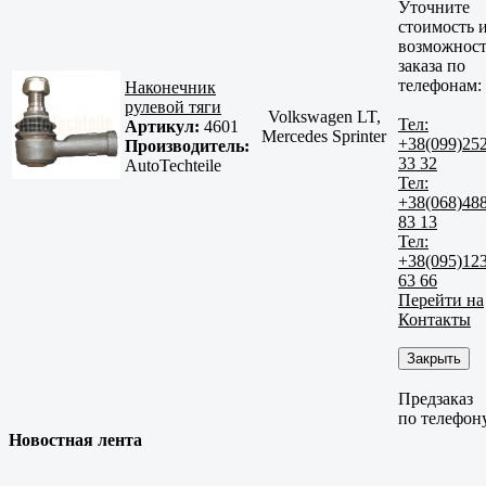
Уточните
стоимость 
возможност
заказа по
телефонам:
Наконечник
рулевой тяги
Volkswagen LT,
Тел:
Артикул:
4601
Mercedes Sprinter
+38(099)25
Производитель:
33 32
AutoTechteile
Тел:
+38(068)48
83 13
Тел:
+38(095)12
63 66
Перейти на
Контакты
Закрыть
Предзаказ
по телефон
Новостная лента