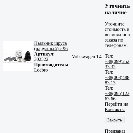
Уточнить
наличие
Уточните
стоимость и
возможность
заказа по
Пыльник шруса
телефонам:
(наружный) с 96
Артикул:
Тел:
Volkswagen T4
302322
+38(099)252
Производитель:
33 32
Loebro
Тел:
+38(068)488
83 13
Тел:
+38(095)123
63 66
Перейти на
Контакты
Закрыть
Предзаказ