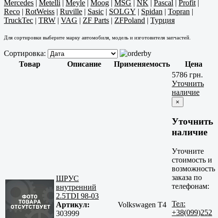
Mercedes
|
Metelli
|
Meyle
|
Moog
|
MSG
|
NK
|
Pascal
|
Profit
|
Reco
|
RotWeiss
|
Ruville
|
Sasic
|
SOLGY
|
Spidan
|
Topran
|
TruckTec
|
TRW
|
VAG
|
ZF Parts
|
ZFPoland
|
Турция
Для сортировки выберите марку автомобиля, модель и изготовителя запчастей.
Сортировка:
Товар
Описание
Применяемость
Цена
5786 грн.
Уточнить
наличие
×
Уточнить
наличие
Уточните
стоимость и
возможность
заказа по
ШРУС
телефонам:
внутренний
2.5TDI 98-03
Тел:
Артикул:
Volkswagen T4
+38(099)252
303999