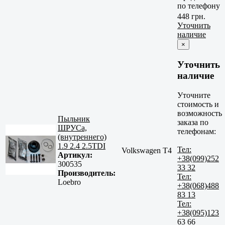
по телефону
448 грн.
Уточнить
наличие
×
Уточнить
наличие
Уточните
стоимость и
возможность
Пыльник
заказа по
ШРУСа,
телефонам:
(внутреннего)
1.9 2.4 2.5TDI
Тел:
Volkswagen T4
Артикул:
+38(099)252
300535
33 32
Производитель:
Тел:
Loebro
+38(068)488
83 13
Тел:
+38(095)123
63 66