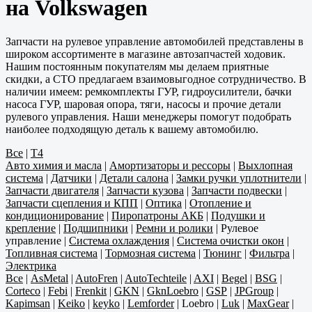
на Volkswagen
Запчасти на рулевое управление автомобилей представлены в
широком ассортименте в магазине автозапчастей ходовик.
Нашим постоянным покупателям мы делаем приятные
скидки, а СТО предлагаем взаимовыгодное сотрудничество. В
наличии имеем: ремкомплекты ГУР, гидроусилители, бачки
насоса ГУР, шаровая опора, тяги, насосы и прочие детали
рулевого управления. Наши менеджеры помогут подобрать
наиболее подходящую деталь к вашему автомобилю.
Все
|
T4
Авто химия и масла
|
Амортизаторы и рессоры
|
Выхлопная
система
|
Датчики
|
Детали салона
|
Замки ручки уплотнители
|
Запчасти двигателя
|
Запчасти кузова
|
Запчасти подвески
|
Запчасти сцепления и КПП
|
Оптика
|
Отопление и
кондиционирование
|
Пиропатроны АКБ
|
Подушки и
крепление
|
Подшипники
|
Ремни и ролики
|
Рулевое
управление
|
Система охлаждения
|
Система очистки окон
|
Топливная система
|
Тормозная система
|
Тюнинг
|
Фильтра
|
Электрика
Все
|
AsMetal
|
AutoFren
|
AutoTechteile
|
AXI
|
Begel
|
BSG
|
Corteco
|
Febi
|
Frenkit
|
GKN
|
GknLoebro
|
GSP
|
JPGroup
|
Kapimsan
|
Keiko
|
keyko
|
Lemforder
|
Loebro
|
Luk
|
MaxGear
|