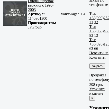
заказа по
Опора шаровая
телефонам:
верхняя с 1990-
2003
Тел:
Артикул:
Volkswagen T4
+38(099)25
1140301300
33 32
Производитель:
Тел:
JPGroup
+38(068)48
83 13
Тел:
+38(095)12
63 66
Перейти на
Контакты
Закрыть
Предзаказ
по телефон
298 грн.
Уточнить
наличие
×
Уточнит