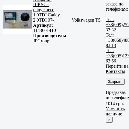
заказа по
ШРУСа
телефонам:
наружнего
1.9TDI Caddy
Тел:
2.0TDI 07-
Volkswagen T5
+38(099)25
Артикул:
33 32
1143601410
Тел:
Производитель:
+38(068)48
JPGroup
83 13
Тел:
+38(095)12
63 66
Перейти на
Контакты
Закрыть
Предзаказ
по телефон
1014 грн.
Уточнить
наличие
×