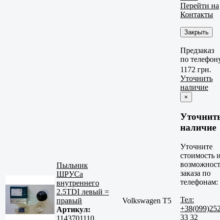
Перейти на
Контакты
Закрыть
Предзаказ
по телефон
1172 грн.
Уточнить
наличие
×
Уточнит
наличие
Уточните
стоимость 
возможност
Пыльник
заказа по
ШРУСа
телефонам:
внутреннего
2.5TDI левый =
Тел:
правый
Volkswagen T5
+38(099)25
Артикул:
33 32
1143701110