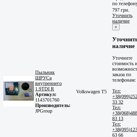
по телефон
797 грн.
Уточнить
наличие
×
Уточнит
наличие
Уточните
стоимость 
возможност
Пыльник
заказа по
ШРУСа
телефонам:
внутреннего
1.9TDI R
Тел:
Volkswagen T5
Артикул:
+38(099)25
1143701760
33 32
Производитель:
Тел:
JPGroup
+38(068)48
83 13
Тел:
+38(095)12
63 66