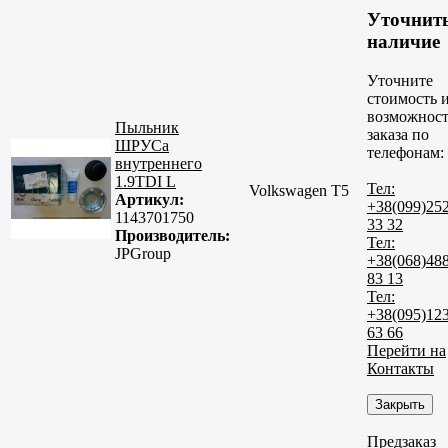
Уточнит
наличие
Уточните
стоимость 
возможност
Пыльник
заказа по
ШРУСа
телефонам:
внутреннего
1.9TDI L
Тел:
Volkswagen T5
Артикул:
+38(099)25
1143701750
33 32
Производитель:
Тел:
JPGroup
+38(068)48
83 13
Тел:
+38(095)12
63 66
Перейти на
Контакты
Закрыть
Предзаказ