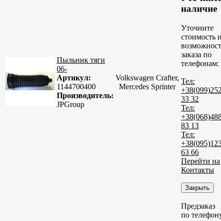
наличие
Уточните
стоимость 
возможност
заказа по
Пыльник тяги
телефонам:
06-
Артикул:
Volkswagen Crafter,
Тел:
1144700400
Mercedes Sprinter
+38(099)25
Производитель:
33 32
JPGroup
Тел:
+38(068)48
83 13
Тел:
+38(095)12
63 66
Перейти на
Контакты
Закрыть
Предзаказ
по телефон