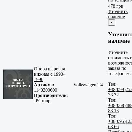
478 грн.
Уточнить
наличие
×
Уточнит
наличие
Уточните
стоимость 
возможност
заказа по
Опора шаровая
телефонам:
нижняя с 1990-
1996
Тел:
Артикул:
Volkswagen T4
+38(099)25
1140300600
33 32
Производитель:
Тел:
JPGroup
+38(068)48
83 13
Тел:
+38(095)12
63 66
Перейти на