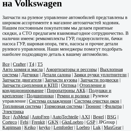
на Volkswagen
Запчасти на рулевое управление автомобилей представлены в
широком ассортименте в магазине автозапчастей ходовик.
Нашим постоянным покупателям мы делаем приятные
скидки, а СТО предлагаем взаимовыгодное сотрудничество. В
наличии имеем: ремкомплекты ГУР, гидроусилители, бачки
насоса ГУР, шаровая опора, тяги, насосы и прочие детали
рулевого управления. Наши менеджеры помогут подобрать
наиболее подходящую деталь к вашему автомобилю.
Все
|
Crafter
|
T4
|
T5
Авто химия и масла
|
Амортизаторы и рессоры
|
Выхлопная
система
|
Датчики
|
Детали салона
|
Замки ручки уплотнители
|
Запчасти двигателя
|
Запчасти кузова
|
Запчасти подвески
|
Запчасти сцепления и КПП
|
Оптика
|
Отопление и
кондиционирование
|
Пиропатроны АКБ
|
Подушки и
крепление
|
Подшипники
|
Ремни и ролики
|
Рулевое
управление
|
Система охлаждения
|
Система очистки окон
|
Топливная система
|
Тормозная система
|
Тюнинг
|
Фильтра
|
Электрика
Все
|
AsMetal
|
AutoFren
|
AutoTechteile
|
AXI
|
Begel
|
BSG
|
Corteco
|
Febi
|
Frenkit
|
GKN
|
GknLoebro
|
GSP
|
JPGroup
|
Kapimsan
|
Keiko
|
keyko
|
Lemforder
|
Loebro
|
Luk
|
MaxGear
|