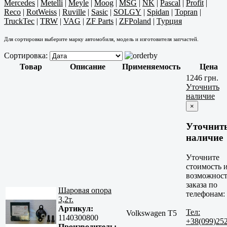
Mercedes
|
Metelli
|
Meyle
|
Moog
|
MSG
|
NK
|
Pascal
|
Profit
|
Reco
|
RotWeiss
|
Ruville
|
Sasic
|
SOLGY
|
Spidan
|
Topran
|
TruckTec
|
TRW
|
VAG
|
ZF Parts
|
ZFPoland
|
Турция
Для сортировки выберите марку автомобиля, модель и изготовителя запчастей.
Сортировка:
Товар
Описание
Применяемость
Цена
1246 грн.
Уточнить
наличие
×
Уточнит
наличие
Уточните
стоимость 
возможност
заказа по
Шаровая опора
телефонам:
3,2т.
Артикул:
Тел:
Volkswagen T5
1140300800
+38(099)25
Производитель: