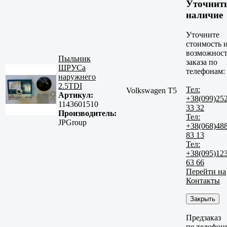
Уточнит
наличие
Уточните
стоимость 
возможност
Пыльник
заказа по
ШРУСа
телефонам:
наружнего
2.5TDI
Тел:
Volkswagen T5
Артикул:
+38(099)25
1143601510
33 32
Производитель:
Тел:
JPGroup
+38(068)48
83 13
Тел:
+38(095)12
63 66
Перейти на
Контакты
Закрыть
Предзаказ
по телефон