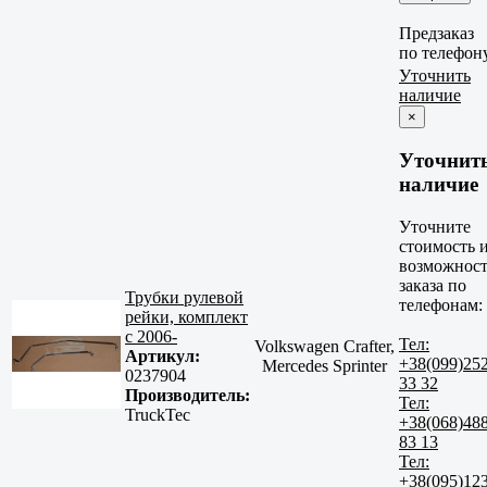
Предзаказ
по телефон
Уточнить
наличие
×
Уточнит
наличие
Уточните
стоимость 
возможност
заказа по
Трубки рулевой
телефонам:
рейки, комплект
с 2006-
Тел:
Volkswagen Crafter,
Артикул:
+38(099)25
Mercedes Sprinter
0237904
33 32
Производитель:
Тел:
TruckTec
+38(068)48
83 13
Тел:
+38(095)12