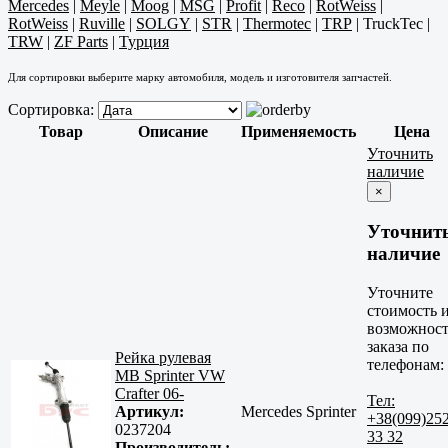
Mercedes
|
Meyle
|
Moog
|
MSG
|
Profit
|
Reco
|
RotWeiss
|
RotWeiss
|
Ruville
|
SOLGY
|
STR
|
Thermotec
|
TRP
|
TruckTec
|
TRW
|
ZF Parts
|
Турция
Для сортировки выберите марку автомобиля, модель и изготовителя запчастей.
Сортировка:
Товар
Описание
Применяемость
Цена
Уточнить
наличие
×
Уточнит
наличие
Уточните
стоимость 
возможност
заказа по
Рейка рулевая
телефонам:
MB Sprinter VW
Crafter 06-
Тел:
Артикул:
Mercedes Sprinter
+38(099)25
0237204
33 32
Производитель: