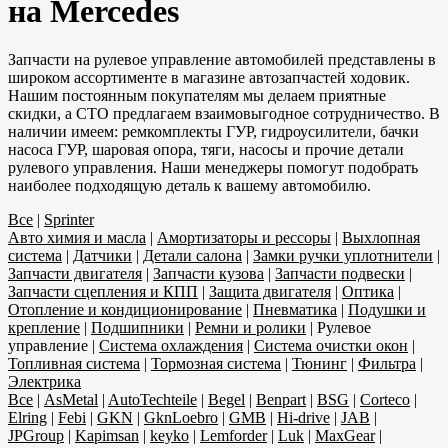
на Mercedes
Запчасти на рулевое управление автомобилей представлены в
широком ассортименте в магазине автозапчастей ходовик.
Нашим постоянным покупателям мы делаем приятные
скидки, а СТО предлагаем взаимовыгодное сотрудничество. В
наличии имеем: ремкомплекты ГУР, гидроусилители, бачки
насоса ГУР, шаровая опора, тяги, насосы и прочие детали
рулевого управления. Наши менеджеры помогут подобрать
наиболее подходящую деталь к вашему автомобилю.
Все
|
Sprinter
Авто химия и масла
|
Амортизаторы и рессоры
|
Выхлопная
система
|
Датчики
|
Детали салона
|
Замки ручки уплотнители
|
Запчасти двигателя
|
Запчасти кузова
|
Запчасти подвески
|
Запчасти сцепления и КПП
|
Защита двигателя
|
Оптика
|
Отопление и кондиционирование
|
Пневматика
|
Подушки и
крепление
|
Подшипники
|
Ремни и ролики
|
Рулевое
управление
|
Система охлаждения
|
Система очистки окон
|
Топливная система
|
Тормозная система
|
Тюнинг
|
Фильтра
|
Электрика
Все
|
AsMetal
|
AutoTechteile
|
Begel
|
Benpart
|
BSG
|
Corteco
|
Elring
|
Febi
|
GKN
|
GknLoebro
|
GMB
|
Hi-drive
|
JAB
|
JPGroup
|
Kapimsan
|
keyko
|
Lemforder
|
Luk
|
MaxGear
|