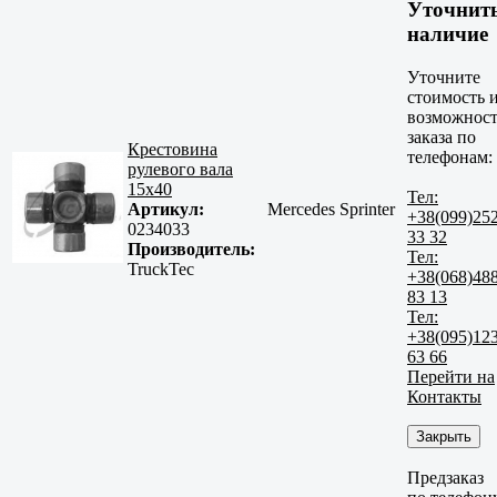
Уточнит
наличие
Уточните
стоимость 
возможност
заказа по
Крестовина
телефонам:
рулевого вала
15x40
Тел:
Артикул:
Mercedes Sprinter
+38(099)25
0234033
33 32
Производитель:
Тел:
TruckTec
+38(068)48
83 13
Тел:
+38(095)12
63 66
Перейти на
Контакты
Закрыть
Предзаказ