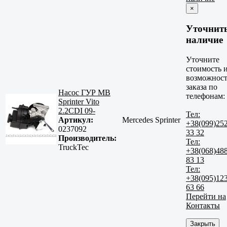
×
Уточнит
наличие
Уточните
стоимость 
возможност
заказа по
Насос ГУР MB
телефонам:
Sprinter Vito
2.2CDI 09-
Тел:
Артикул:
Mercedes Sprinter
+38(099)25
0237092
33 32
Производитель:
Тел:
TruckTec
+38(068)48
83 13
Тел:
+38(095)12
63 66
Перейти на
Контакты
Закрыть