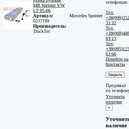
Рейка рулевая
телефонам:
MB Sprinter VW
LT 95-06
Тел:
Артикул:
Mercedes Sprinter
+38(099)25
0237199
33 32
Производитель:
Тел:
TruckTec
+38(068)48
83 13
Тел:
+38(095)12
63 66
Перейти на
Контакты
Закрыть
Предзаказ
по телефон
Уточнить
наличие
×
Уточнит
наличие