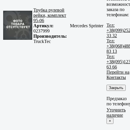
возможност
заказа по
Трубка рулевой
телефонам:
рейки, комплект
95-06
Тел:
Артикул:
Mercedes Sprinter
+38(099)25
0237999
33 32
Производитель:
Тел:
TruckTec
+38(068)48
83 13
Тел:
+38(095)12
63 66
Перейти на
Контакты
Закрыть
Предзаказ
по телефон
Уточнить
наличие
×