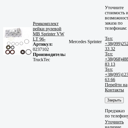
Уточните
стоимость 
возможност
заказа по
Ремкомплект
телефонам:
рейки рулевой
MB Sprinter VW
Тел:
LT 96-
Mercedes Sprinter
+38(099)25
Артикул:
33 32
0237102
Тел:
Производитель:
+38(068)48
TruckTec
83 13
Тел:
+38(095)12
63 66
Перейти на
Контакты
Закрыть
Предзаказ
по телефон
Уточнить
наличие