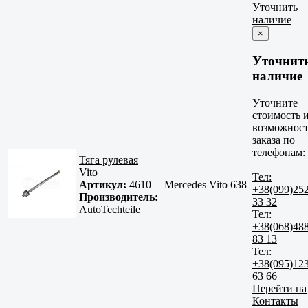
Уточнить
наличие
×
Уточнит
наличие
Уточните
стоимость 
возможност
заказа по
телефонам:
Тяга рулевая
Vito
Тел:
Артикул:
4610
Mercedes Vito 638
+38(099)25
Производитель:
33 32
AutoTechteile
Тел:
+38(068)48
83 13
Тел:
+38(095)12
63 66
Перейти на
Контакты