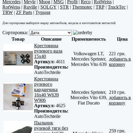
Mercedes
|
Meyle
|
Moog
|
MSG
|
Profit
|
Reco
|
RotWeiss
|
RotWeiss
|
Ruville
|
SOLGY
|
STR
|
Thermotec
|
TRP
|
TruckTec
|
TRW
|
ZF Parts
|
Турция
Для сортировки выберите марку автомобиля, модель и изготовителя запчастей.
Сортировка:
Товар
Описание
Применяемость
Цена
Крестовина
рулевого вала
Volkswagen LT,
221 грн.
15х40
Mercedes Sprinter,
добавить в
Артикул:
4611
Mercedes Vito 639
корзину
Производитель:
AutoTechteile
Крестовина
рулевого
карданчика
Mercedes Sprinter,
210 грн.
16x40 W639
Mercedes Vito 639,
добавить в
W906
Fiat Ducato
корзину
Артикул:
4625
Производитель:
AutoTechteile
Пыльник
рулевой тяги без
259 грн.