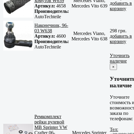
хомутов W639
Mercedes Viano,
добавить в
Артикул:
4658
Mercedes Vito 639
корзину
Производитель:
AutoTechteile
Наконечник, 96-
03 W638
298 грн.
Mercedes Viano,
Артикул:
4600
добавить в
Mercedes Vito 638
Производитель:
корзину
AutoTechteile
Уточнить
наличие
×
Уточнит
наличие
Уточните
стоимость 
возможност
заказа по
Ремкомплект
телефонам:
рейки рулевой
MB Sprinter VW
Тел:
Crafter 06-
Mercedes Sprinter