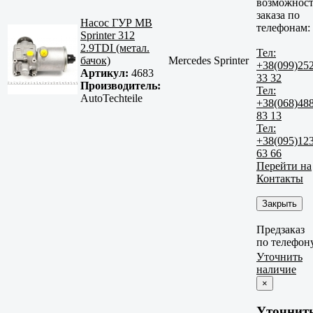
возможност
заказа по
Насос ГУР MB
телефонам:
Sprinter 312
2.9TDI (метал.
Тел:
бачок)
Mercedes Sprinter
+38(099)25
Артикул:
4683
33 32
Производитель:
Тел:
AutoTechteile
+38(068)48
83 13
Тел:
+38(095)12
63 66
Перейти на
Контакты
Закрыть
Предзаказ
по телефон
Уточнить
наличие
×
Уточнит