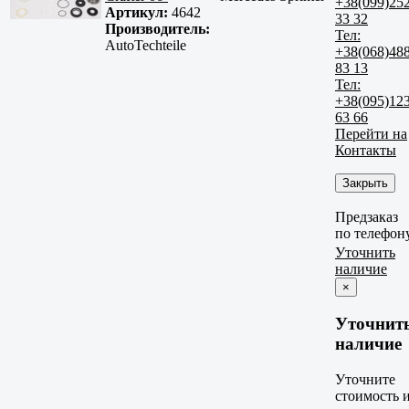
+38(099)25
Артикул:
4642
33 32
Производитель:
Тел:
AutoTechteile
+38(068)48
83 13
Тел:
+38(095)12
63 66
Перейти на
Контакты
Закрыть
Предзаказ
по телефон
Уточнить
наличие
×
Уточнит
наличие
Уточните
стоимость 