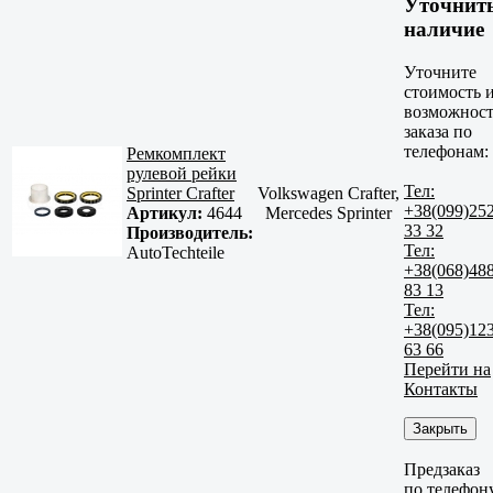
Уточнит
наличие
Уточните
стоимость 
возможност
заказа по
телефонам:
Ремкомплект
рулевой рейки
Тел:
Sprinter Crafter
Volkswagen Crafter,
+38(099)25
Артикул:
4644
Mercedes Sprinter
33 32
Производитель:
Тел:
AutoTechteile
+38(068)48
83 13
Тел:
+38(095)12
63 66
Перейти на
Контакты
Закрыть
Предзаказ
по телефон