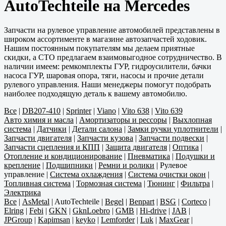
AutoTechteile на Mercedes
Запчасти на рулевое управление автомобилей представлены в
широком ассортименте в магазине автозапчастей ходовик.
Нашим постоянным покупателям мы делаем приятные
скидки, а СТО предлагаем взаимовыгодное сотрудничество. В
наличии имеем: ремкомплекты ГУР, гидроусилители, бачки
насоса ГУР, шаровая опора, тяги, насосы и прочие детали
рулевого управления. Наши менеджеры помогут подобрать
наиболее подходящую деталь к вашему автомобилю.
Все
|
DB207-410
|
Sprinter
|
Viano
|
Vito 638
|
Vito 639
Авто химия и масла
|
Амортизаторы и рессоры
|
Выхлопная
система
|
Датчики
|
Детали салона
|
Замки ручки уплотнители
|
Запчасти двигателя
|
Запчасти кузова
|
Запчасти подвески
|
Запчасти сцепления и КПП
|
Защита двигателя
|
Оптика
|
Отопление и кондиционирование
|
Пневматика
|
Подушки и
крепление
|
Подшипники
|
Ремни и ролики
|
Рулевое
управление
|
Система охлаждения
|
Система очистки окон
|
Топливная система
|
Тормозная система
|
Тюнинг
|
Фильтра
|
Электрика
Все
|
AsMetal
|
AutoTechteile
|
Begel
|
Benpart
|
BSG
|
Corteco
|
Elring
|
Febi
|
GKN
|
GknLoebro
|
GMB
|
Hi-drive
|
JAB
|
JPGroup
|
Kapimsan
|
keyko
|
Lemforder
|
Luk
|
MaxGear
|