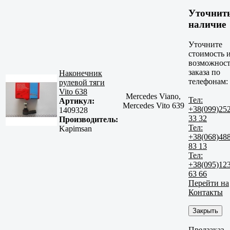
Уточнит
наличие
Уточните
стоимость 
возможност
заказа по
Наконечник
телефонам:
рулевой тяги
Vito 638
Mercedes Viano,
Тел:
Артикул:
Mercedes Vito 639
+38(099)25
1409328
33 32
Производитель:
Тел:
Kapimsan
+38(068)48
83 13
Тел:
+38(095)12
63 66
Перейти на
Контакты
Закрыть
Предзаказ