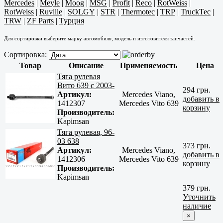
Mercedes
|
Meyle
|
Moog
|
MSG
|
Profit
|
Reco
|
RotWeiss
|
RotWeiss
|
Ruville
|
SOLGY
|
STR
|
Thermotec
|
TRP
|
TruckTec
|
TRW
|
ZF Parts
|
Турция
Для сортировки выберите марку автомобиля, модель и изготовителя запчастей.
Сортировка:
Товар
Описание
Применяемость
Цена
Тяга рулевая
Вито 639 с 2003-
294 грн.
Артикул:
Mercedes Viano,
добавить в
1412307
Mercedes Vito 639
корзину
Производитель:
Kapimsan
Тяга рулевая, 96-
03 638
373 грн.
Артикул:
Mercedes Viano,
добавить в
1412306
Mercedes Vito 639
корзину
Производитель:
Kapimsan
379 грн.
Уточнить
наличие
×