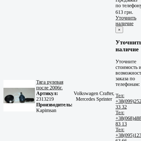
по телефон
613 грн.
Уточнить
наличие
×
Уточнит
наличие
Уточните
стоимость 
возможност
заказа по
Тяга рулевая
телефонам:
после 2006г.
Артикул:
Volkswagen Crafter,
Тел:
2313219
Mercedes Sprinter
+38(099)25
Производитель:
33 32
Kapimsan
Тел:
+38(068)48
83 13
Тел:
+38(095)12
63 66