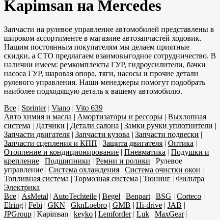
Kapimsan на Mercedes
Запчасти на рулевое управление автомобилей представлены в
широком ассортименте в магазине автозапчастей ходовик.
Нашим постоянным покупателям мы делаем приятные
скидки, а СТО предлагаем взаимовыгодное сотрудничество. В
наличии имеем: ремкомплекты ГУР, гидроусилители, бачки
насоса ГУР, шаровая опора, тяги, насосы и прочие детали
рулевого управления. Наши менеджеры помогут подобрать
наиболее подходящую деталь к вашему автомобилю.
Все
|
Sprinter
|
Viano
|
Vito 639
Авто химия и масла
|
Амортизаторы и рессоры
|
Выхлопная
система
|
Датчики
|
Детали салона
|
Замки ручки уплотнители
|
Запчасти двигателя
|
Запчасти кузова
|
Запчасти подвески
|
Запчасти сцепления и КПП
|
Защита двигателя
|
Оптика
|
Отопление и кондиционирование
|
Пневматика
|
Подушки и
крепление
|
Подшипники
|
Ремни и ролики
|
Рулевое
управление
|
Система охлаждения
|
Система очистки окон
|
Топливная система
|
Тормозная система
|
Тюнинг
|
Фильтра
|
Электрика
Все
|
AsMetal
|
AutoTechteile
|
Begel
|
Benpart
|
BSG
|
Corteco
|
Elring
|
Febi
|
GKN
|
GknLoebro
|
GMB
|
Hi-drive
|
JAB
|
JPGroup
|
Kapimsan
|
keyko
|
Lemforder
|
Luk
|
MaxGear
|