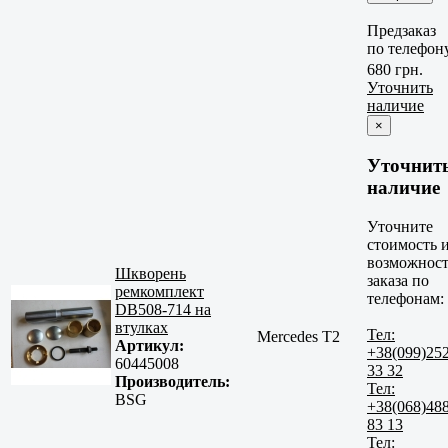
Предзаказ
по телефон
680 грн.
Уточнить
наличие
×
Уточнит
наличие
Уточните
стоимость 
возможност
Шкворень
заказа по
ремкомплект
телефонам:
DB508-714 на
втулках
Тел:
Mercedes T2
Артикул:
+38(099)25
60445008
33 32
Производитель:
Тел:
BSG
+38(068)48
83 13
Тел: