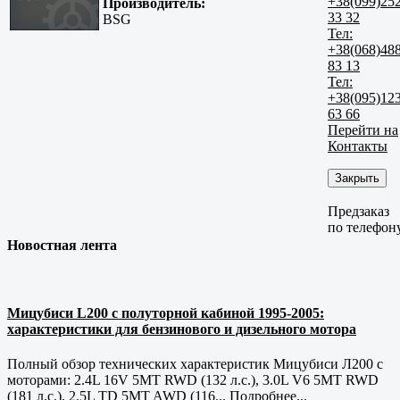
+38(099)25
Производитель:
33 32
BSG
Тел:
+38(068)48
83 13
Тел:
+38(095)12
63 66
Перейти на
Контакты
Закрыть
Предзаказ
по телефон
Новостная лента
Мицубиси L200 с полуторной кабиной 1995-2005:
характеристики для бензинового и дизельного мотора
Полный обзор технических характеристик Мицубиси Л200 с
моторами: 2.4L 16V 5MT RWD (132 л.с.), 3.0L V6 5MT RWD
(181 л.с.), 2.5L TD 5MT AWD (116...
Подробнее...