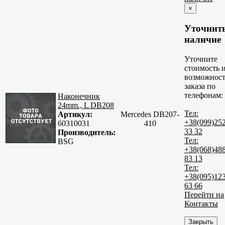
×
Уточнит
наличие
Уточните
стоимость 
возможност
заказа по
телефонам:
Наконечник
24mm., L DB208
Тел:
Артикул:
Mercedes DB207-
+38(099)25
60310031
410
33 32
Производитель:
Тел:
BSG
+38(068)48
83 13
Тел:
+38(095)12
63 66
Перейти на
Контакты
Закрыть