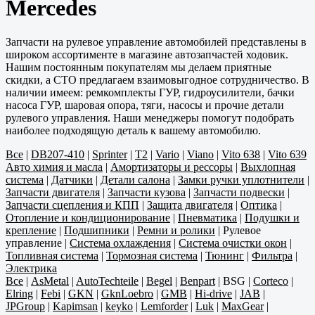
Mercedes
Запчасти на рулевое управление автомобилей представлены в
широком ассортименте в магазине автозапчастей ходовик.
Нашим постоянным покупателям мы делаем приятные
скидки, а СТО предлагаем взаимовыгодное сотрудничество. В
наличии имеем: ремкомплекты ГУР, гидроусилители, бачки
насоса ГУР, шаровая опора, тяги, насосы и прочие детали
рулевого управления. Наши менеджеры помогут подобрать
наиболее подходящую деталь к вашему автомобилю.
Все
|
DB207-410
|
Sprinter
|
T2
|
Vario
|
Viano
|
Vito 638
|
Vito 639
Авто химия и масла
|
Амортизаторы и рессоры
|
Выхлопная
система
|
Датчики
|
Детали салона
|
Замки ручки уплотнители
|
Запчасти двигателя
|
Запчасти кузова
|
Запчасти подвески
|
Запчасти сцепления и КПП
|
Защита двигателя
|
Оптика
|
Отопление и кондиционирование
|
Пневматика
|
Подушки и
крепление
|
Подшипники
|
Ремни и ролики
|
Рулевое
управление
|
Система охлаждения
|
Система очистки окон
|
Топливная система
|
Тормозная система
|
Тюнинг
|
Фильтра
|
Электрика
Все
|
AsMetal
|
AutoTechteile
|
Begel
|
Benpart
|
BSG
|
Corteco
|
Elring
|
Febi
|
GKN
|
GknLoebro
|
GMB
|
Hi-drive
|
JAB
|
JPGroup
|
Kapimsan
|
keyko
|
Lemforder
|
Luk
|
MaxGear
|