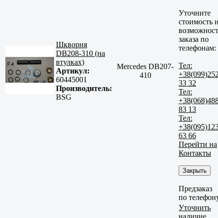
Уточните
стоимость 
возможност
заказа по
Шкворня
телефонам:
DB208-310 (на
втулках)
Тел:
Mercedes DB207-
Артикул:
+38(099)25
410
60445001
33 32
Производитель:
Тел:
BSG
+38(068)48
83 13
Тел:
+38(095)12
63 66
Перейти на
Контакты
Закрыть
Предзаказ
по телефон
Уточнить
наличие