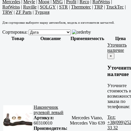
Mercedes
|
Meyle
|
Moog
|
MSG
|
Profit
|
Reco
|
RotWeiss
|
RotWeiss
|
Ruville
|
SOLGY
|
STR
|
Thermotec
|
TRP
|
TruckTec
|
TRW
|
ZF Parts
|
Турция
Для сортировки выберите марку автомобиля, модель и изготовителя запчастей.
Сортировка:
Товар
Описание
Применяемость
Цена
Уточнить
наличие
×
Уточнит
наличие
Уточните
стоимость 
возможност
заказа по
телефонам:
Наконечник
рулевой левый
Тел:
Артикул:
Mercedes Viano,
+38(099)25
60310010
Mercedes Vito 639
33 32
Производитель: