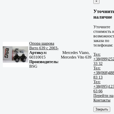
×
Уточнит
наличие
Уточните
стоимость 
возможност
заказа по
Опора шарова
телефонам:
Вито 639 с 2003-
Артикул:
Mercedes Viano,
Тел:
60310015
Mercedes Vito 639
+38(099)25
Производитель:
33 32
BSG
Тел:
+38(068)48
83 13
Тел:
+38(095)12
63 66
Перейти на
Контакты
Закрыть