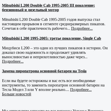
Mitsubishi L200 Double Cab 1995-2005 III поколение:
бензиновый и дизельный мотор
Mitsubishi L200 Double Cab 1995-2005 годов выпуска стал
настоящим прорывом в сегменте среднеразмерных пикапов.
Сочетая в себе практичность рабочего...
Подробнее...
Mitsubishi L200 1995-2005: третье поколение, Single Cab
Мицубиси L200 – это один из лучших пикапов в истории. Он
доказал свою надежность и продолжает удивлять
выносливостью и неприхотливостью даже через...
Подробнее...
Замена пиропатрона основной батареи на Tesla
Если вы будете осторожны и вас есть все необходимые
инструменты, то заменить пиропатрон основной батареи на
Тесла Модел 3 или Y вполне реально....
Подробнее...
Больше новостей
Мы отправляем запчасти во все регионы Украны: Винница,