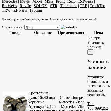
Mercedes
|
Meyle
|
Moog
|
MSG
|
Profit
|
Reco
|
RotWeiss
|
RotWeiss
|
Ruville
|
SOLGY
|
STR
|
Thermotec
|
TRP
|
TruckTec
|
TRW
|
ZF Parts
|
Турция
Для сортировки выберите марку автомобиля, модель и изготовителя запчастей.
Сортировка:
Товар
Описание
Применяемость
Цена
389 грн.
Уточнить
наличие
×
Уточнить
наличие
Уточните
стоимость и
возможность
заказа по
Крестовина
телефонам:
руля, 16x40 под
Citroen Jumper,
кернение
Mercedes Viano,
Тел:
Артикул:
U126
Mercedes Vito
+38(099)252
Производитель:
639, Fiat Ducato