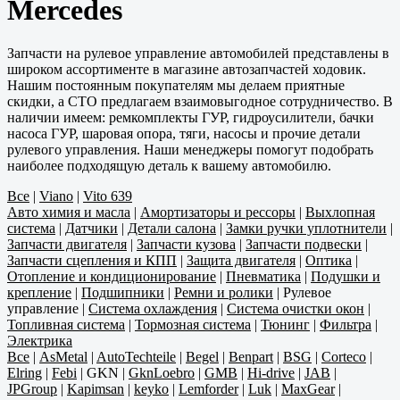
Mercedes
Запчасти на рулевое управление автомобилей представлены в
широком ассортименте в магазине автозапчастей ходовик.
Нашим постоянным покупателям мы делаем приятные
скидки, а СТО предлагаем взаимовыгодное сотрудничество. В
наличии имеем: ремкомплекты ГУР, гидроусилители, бачки
насоса ГУР, шаровая опора, тяги, насосы и прочие детали
рулевого управления. Наши менеджеры помогут подобрать
наиболее подходящую деталь к вашему автомобилю.
Все
|
Viano
|
Vito 639
Авто химия и масла
|
Амортизаторы и рессоры
|
Выхлопная
система
|
Датчики
|
Детали салона
|
Замки ручки уплотнители
|
Запчасти двигателя
|
Запчасти кузова
|
Запчасти подвески
|
Запчасти сцепления и КПП
|
Защита двигателя
|
Оптика
|
Отопление и кондиционирование
|
Пневматика
|
Подушки и
крепление
|
Подшипники
|
Ремни и ролики
|
Рулевое
управление
|
Система охлаждения
|
Система очистки окон
|
Топливная система
|
Тормозная система
|
Тюнинг
|
Фильтра
|
Электрика
Все
|
AsMetal
|
AutoTechteile
|
Begel
|
Benpart
|
BSG
|
Corteco
|
Elring
|
Febi
|
GKN
|
GknLoebro
|
GMB
|
Hi-drive
|
JAB
|
JPGroup
|
Kapimsan
|
keyko
|
Lemforder
|
Luk
|
MaxGear
|