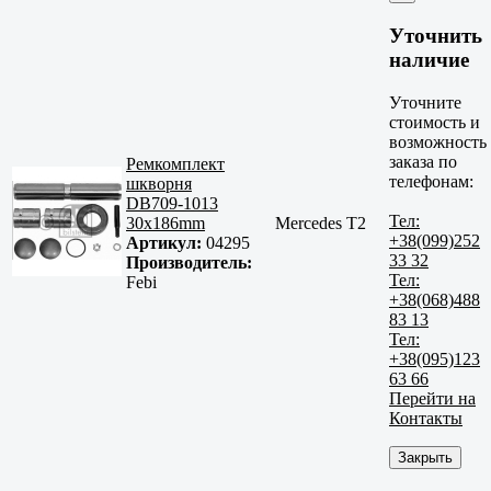
Уточнить
наличие
Уточните
стоимость и
возможность
заказа по
Ремкомплект
телефонам:
шкворня
DB709-1013
Тел:
30x186mm
Mercedes T2
+38(099)252
Артикул:
04295
33 32
Производитель:
Тел:
Febi
+38(068)488
83 13
Тел:
+38(095)123
63 66
Перейти на
Контакты
Закрыть