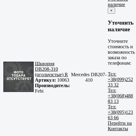
наличие
×
Уточнить
наличие
Уточните
стоимость и
возможность
заказа по
телефонам:
Шкворня
DB208-310
Тел:
(игольчзстые) R
Mercedes DB207-
+38(099)252
Артикул:
10063
410
33 32
Производитель:
Тел:
Febi
+38(068)488
83 13
Тел:
+38(095)123
63 66
Перейти на
Контакты