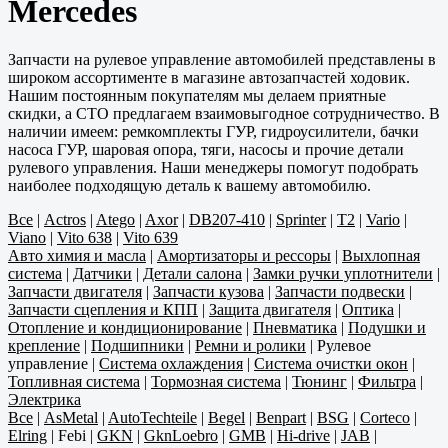
Mercedes
Запчасти на рулевое управление автомобилей представлены в
широком ассортименте в магазине автозапчастей ходовик.
Нашим постоянным покупателям мы делаем приятные
скидки, а СТО предлагаем взаимовыгодное сотрудничество. В
наличии имеем: ремкомплекты ГУР, гидроусилители, бачки
насоса ГУР, шаровая опора, тяги, насосы и прочие детали
рулевого управления. Наши менеджеры помогут подобрать
наиболее подходящую деталь к вашему автомобилю.
Все
|
Actros
|
Atego
|
Axor
|
DB207-410
|
Sprinter
|
T2
|
Vario
|
Viano
|
Vito 638
|
Vito 639
Авто химия и масла
|
Амортизаторы и рессоры
|
Выхлопная
система
|
Датчики
|
Детали салона
|
Замки ручки уплотнители
|
Запчасти двигателя
|
Запчасти кузова
|
Запчасти подвески
|
Запчасти сцепления и КПП
|
Защита двигателя
|
Оптика
|
Отопление и кондиционирование
|
Пневматика
|
Подушки и
крепление
|
Подшипники
|
Ремни и ролики
|
Рулевое
управление
|
Система охлаждения
|
Система очистки окон
|
Топливная система
|
Тормозная система
|
Тюнинг
|
Фильтра
|
Электрика
Все
|
AsMetal
|
AutoTechteile
|
Begel
|
Benpart
|
BSG
|
Corteco
|
Elring
|
Febi
|
GKN
|
GknLoebro
|
GMB
|
Hi-drive
|
JAB
|