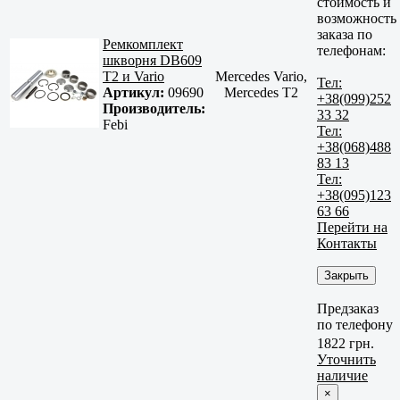
стоимость и
возможность
заказа по
Ремкомплект
телефонам:
шкворня DB609
Т2 и Vario
Mercedes Vario,
Тел:
Артикул:
09690
Mercedes T2
+38(099)252
Производитель:
33 32
Febi
Тел:
+38(068)488
83 13
Тел:
+38(095)123
63 66
Перейти на
Контакты
Закрыть
Предзаказ
по телефону
1822 грн.
Уточнить
наличие
×