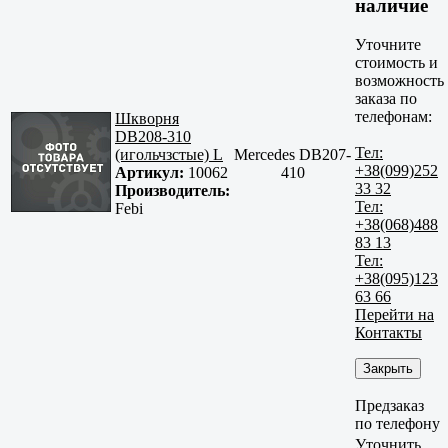
наличие
Уточните
стоимость и
возможность
заказа по
телефонам:
Шкворня
DB208-310
Тел:
(игольчзстые) L
Mercedes DB207-
+38(099)252
Артикул:
10062
410
33 32
Производитель:
Тел:
Febi
+38(068)488
83 13
Тел:
+38(095)123
63 66
Перейти на
Контакты
Закрыть
Предзаказ
по телефону
Уточнить