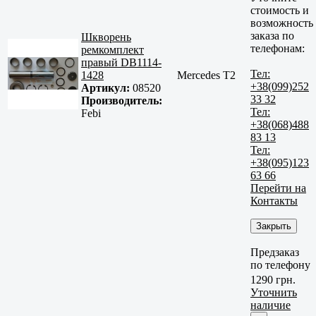
стоимость и
возможность
заказа по
Шкворень
телефонам:
ремкомплект
правый DB1114-
Тел:
1428
Mercedes T2
+38(099)252
Артикул:
08520
33 32
Производитель:
Тел:
Febi
+38(068)488
83 13
Тел:
+38(095)123
63 66
Перейти на
Контакты
Закрыть
Предзаказ
по телефону
1290 грн.
Уточнить
наличие