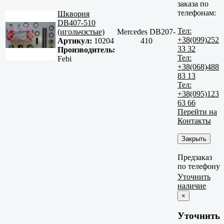
заказа по
телефонам:
Шкворня
DB407-510
Тел:
(игольчзстые)
Mercedes DB207-
+38(099)252
Артикул:
10204
410
33 32
Производитель:
Тел:
Febi
+38(068)488
83 13
Тел:
+38(095)123
63 66
Перейти на
Контакты
Закрыть
Предзаказ
по телефону
Уточнить
наличие
×
Уточнить