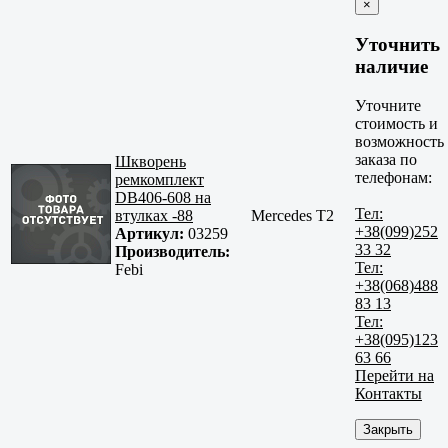
×
Уточнить
наличие
Уточните
стоимость и
возможность
заказа по
Шкворень
телефонам:
ремкомплект
DB406-608 на
Тел:
втулках -88
Mercedes T2
+38(099)252
Артикул:
03259
33 32
Производитель:
Тел:
Febi
+38(068)488
83 13
Тел:
+38(095)123
63 66
Перейти на
Контакты
Закрыть