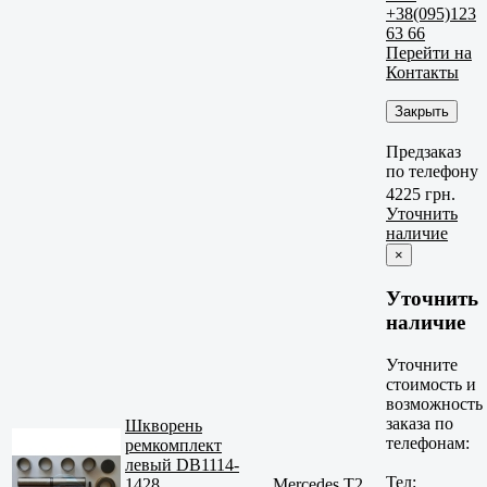
+38(095)123
63 66
Перейти на
Контакты
Закрыть
Предзаказ
по телефону
4225 грн.
Уточнить
наличие
×
Уточнить
наличие
Уточните
стоимость и
возможность
заказа по
Шкворень
телефонам:
ремкомплект
левый DB1114-
Тел:
1428
Mercedes T2