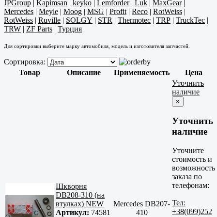
JPGroup
|
Kapimsan
|
keyko
|
Lemforder
|
Luk
|
MaxGear
|
Mercedes
|
Meyle
|
Moog
|
MSG
|
Profit
|
Reco
|
RotWeiss
|
RotWeiss
|
Ruville
|
SOLGY
|
STR
|
Thermotec
|
TRP
|
TruckTec
|
TRW
|
ZF Parts
|
Турция
Для сортировки выберите марку автомобиля, модель и изготовителя запчастей.
Сортировка:
Товар
Описание
Применяемость
Цена
Уточнить
наличие
×
Уточнить
наличие
Уточните
стоимость и
возможность
заказа по
телефонам:
Шкворня
DB208-310 (на
Тел:
втулках) NEW
Mercedes DB207-
+38(099)252
Артикул:
74581
410