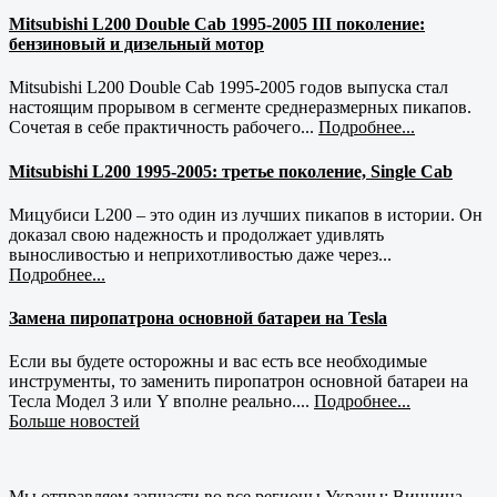
Mitsubishi L200 Double Cab 1995-2005 III поколение:
бензиновый и дизельный мотор
Mitsubishi L200 Double Cab 1995-2005 годов выпуска стал
настоящим прорывом в сегменте среднеразмерных пикапов.
Сочетая в себе практичность рабочего...
Подробнее...
Mitsubishi L200 1995-2005: третье поколение, Single Cab
Мицубиси L200 – это один из лучших пикапов в истории. Он
доказал свою надежность и продолжает удивлять
выносливостью и неприхотливостью даже через...
Подробнее...
Замена пиропатрона основной батареи на Tesla
Если вы будете осторожны и вас есть все необходимые
инструменты, то заменить пиропатрон основной батареи на
Тесла Модел 3 или Y вполне реально....
Подробнее...
Больше новостей
Мы отправляем запчасти во все регионы Украны: Винница,