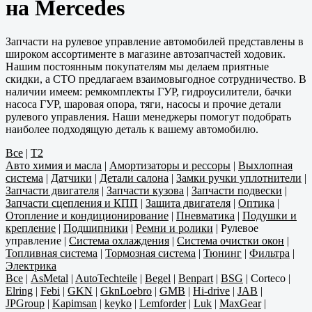
на Mercedes
Запчасти на рулевое управление автомобилей представлены в
широком ассортименте в магазине автозапчастей ходовик.
Нашим постоянным покупателям мы делаем приятные
скидки, а СТО предлагаем взаимовыгодное сотрудничество. В
наличии имеем: ремкомплекты ГУР, гидроусилители, бачки
насоса ГУР, шаровая опора, тяги, насосы и прочие детали
рулевого управления. Наши менеджеры помогут подобрать
наиболее подходящую деталь к вашему автомобилю.
Все
|
T2
Авто химия и масла
|
Амортизаторы и рессоры
|
Выхлопная
система
|
Датчики
|
Детали салона
|
Замки ручки уплотнители
|
Запчасти двигателя
|
Запчасти кузова
|
Запчасти подвески
|
Запчасти сцепления и КПП
|
Защита двигателя
|
Оптика
|
Отопление и кондиционирование
|
Пневматика
|
Подушки и
крепление
|
Подшипники
|
Ремни и ролики
|
Рулевое
управление
|
Система охлаждения
|
Система очистки окон
|
Топливная система
|
Тормозная система
|
Тюнинг
|
Фильтра
|
Электрика
Все
|
AsMetal
|
AutoTechteile
|
Begel
|
Benpart
|
BSG
|
Corteco
|
Elring
|
Febi
|
GKN
|
GknLoebro
|
GMB
|
Hi-drive
|
JAB
|
JPGroup
|
Kapimsan
|
keyko
|
Lemforder
|
Luk
|
MaxGear
|