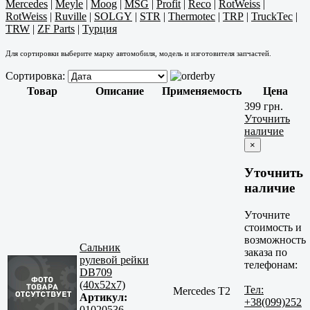
Mercedes
|
Meyle
|
Moog
|
MSG
|
Profit
|
Reco
|
RotWeiss
|
RotWeiss
|
Ruville
|
SOLGY
|
STR
|
Thermotec
|
TRP
|
TruckTec
|
TRW
|
ZF Parts
|
Турция
Для сортировки выберите марку автомобиля, модель и изготовителя запчастей.
Сортировка:
Товар
Описание
Применяемость
Цена
399 грн.
Уточнить
наличие
×
Уточнить
наличие
Уточните
стоимость и
возможность
Сальник
заказа по
рулевой рейки
телефонам:
DB709
(40x52x7)
Тел:
Mercedes T2
Артикул:
+38(099)252
01020536