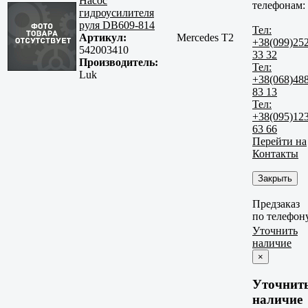
Насос
телефонам:
гидроусилителя
руля DB609-814
Тел:
Артикул:
Mercedes T2
+38(099)25
542003410
33 32
Производитель:
Тел:
Luk
+38(068)48
83 13
Тел:
+38(095)12
63 66
Перейти на
Контакты
Закрыть
Предзаказ
по телефон
Уточнить
наличие
×
Уточнит
наличие