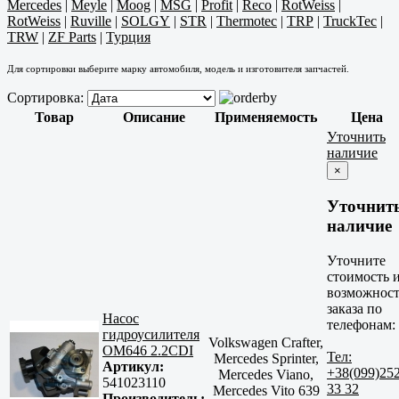
Mercedes
|
Meyle
|
Moog
|
MSG
|
Profit
|
Reco
|
RotWeiss
|
RotWeiss
|
Ruville
|
SOLGY
|
STR
|
Thermotec
|
TRP
|
TruckTec
|
TRW
|
ZF Parts
|
Турция
Для сортировки выберите марку автомобиля, модель и изготовителя запчастей.
Сортировка:
Товар
Описание
Применяемость
Цена
Уточнить
наличие
×
Уточнит
наличие
Уточните
стоимость 
возможност
заказа по
Насос
телефонам:
гидроусилителя
Volkswagen Crafter,
OM646 2.2CDI
Тел:
Mercedes Sprinter,
Артикул:
+38(099)25
Mercedes Viano,
541023110
33 32
Mercedes Vito 639
Производитель: