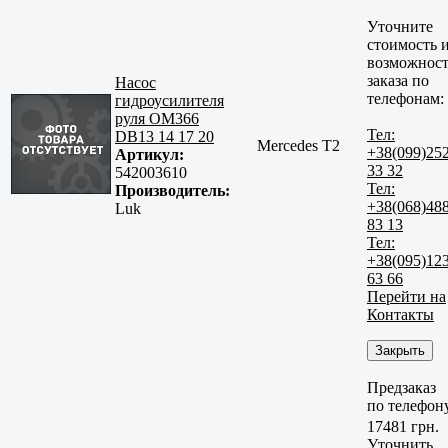
Уточните
стоимость 
возможност
заказа по
Насос
телефонам:
гидроусилителя
руля OM366
Тел:
DB13 14 17 20
Mercedes T2
+38(099)25
Артикул:
33 32
542003610
Тел:
Производитель:
+38(068)48
Luk
83 13
Тел:
+38(095)12
63 66
Перейти на
Контакты
Закрыть
Предзаказ
по телефон
17481 грн.
Уточнить