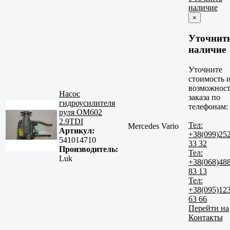
наличие
×
Уточнит
наличие
Уточните
стоимость 
возможност
Насос
заказа по
гидроусилителя
телефонам:
руля OM602
2.9TDI
Тел:
Mercedes Vario
Артикул:
+38(099)25
541014710
33 32
Производитель:
Тел:
Luk
+38(068)48
83 13
Тел:
+38(095)12
63 66
Перейти на
Контакты