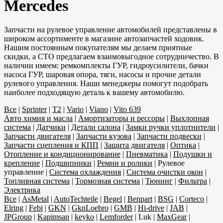
Mercedes
Запчасти на рулевое управление автомобилей представлены в
широком ассортименте в магазине автозапчастей ходовик.
Нашим постоянным покупателям мы делаем приятные
скидки, а СТО предлагаем взаимовыгодное сотрудничество. В
наличии имеем: ремкомплекты ГУР, гидроусилители, бачки
насоса ГУР, шаровая опора, тяги, насосы и прочие детали
рулевого управления. Наши менеджеры помогут подобрать
наиболее подходящую деталь к вашему автомобилю.
Все
|
Sprinter
|
T2
|
Vario
|
Viano
|
Vito 639
Авто химия и масла
|
Амортизаторы и рессоры
|
Выхлопная
система
|
Датчики
|
Детали салона
|
Замки ручки уплотнители
|
Запчасти двигателя
|
Запчасти кузова
|
Запчасти подвески
|
Запчасти сцепления и КПП
|
Защита двигателя
|
Оптика
|
Отопление и кондиционирование
|
Пневматика
|
Подушки и
крепление
|
Подшипники
|
Ремни и ролики
|
Рулевое
управление
|
Система охлаждения
|
Система очистки окон
|
Топливная система
|
Тормозная система
|
Тюнинг
|
Фильтра
|
Электрика
Все
|
AsMetal
|
AutoTechteile
|
Begel
|
Benpart
|
BSG
|
Corteco
|
Elring
|
Febi
|
GKN
|
GknLoebro
|
GMB
|
Hi-drive
|
JAB
|
JPGroup
|
Kapimsan
|
keyko
|
Lemforder
|
Luk
|
MaxGear
|