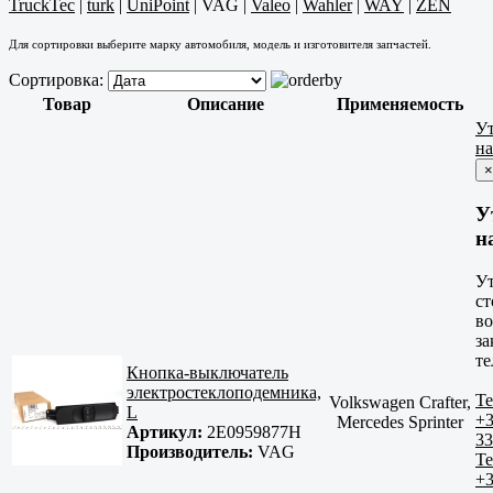
TruckTec
|
turk
|
UniPoint
|
VAG
|
Valeo
|
Wahler
|
WAY
|
ZEN
Для сортировки выберите марку автомобиля, модель и изготовителя запчастей.
Сортировка:
Товар
Описание
Применяемость
У
н
×
У
н
У
ст
в
за
те
Кнопка-выключатель
электростеклоподемника,
Те
Volkswagen Crafter,
L
+3
Mercedes Sprinter
Артикул:
2E0959877H
33
Производитель:
VAG
Те
+3