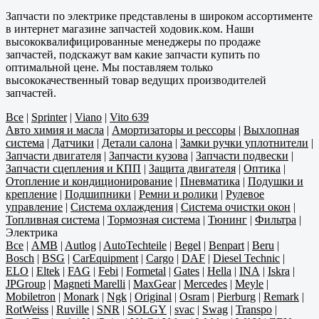
Запчасти по электрике представлены в широком ассортименте
в интернет магазине запчастей ходовик.ком. Наши
высококвалифицированные менеджеры по продаже
запчастей, подскажут вам какие запчасти купить по
оптимальной цене. Мы поставляем только
высококачественный товар ведущих производителей
запчастей.
Все
|
Sprinter
|
Viano
|
Vito 639
Авто химия и масла
|
Амортизаторы и рессоры
|
Выхлопная
система
|
Датчики
|
Детали салона
|
Замки ручки уплотнители
|
Запчасти двигателя
|
Запчасти кузова
|
Запчасти подвески
|
Запчасти сцепления и КПП
|
Защита двигателя
|
Оптика
|
Отопление и кондиционирование
|
Пневматика
|
Подушки и
крепление
|
Подшипники
|
Ремни и ролики
|
Рулевое
управление
|
Система охлаждения
|
Система очистки окон
|
Топливная система
|
Тормозная система
|
Тюнинг
|
Фильтра
|
Электрика
Все
|
AMB
|
Autlog
|
AutoTechteile
|
Begel
|
Benpart
|
Beru
|
Bosch
|
BSG
|
CarEquipment
|
Cargo
|
DAF
|
Diesel Technic
|
ELO
|
Eltek
|
FAG
|
Febi
|
Formetal
|
Gates
|
Hella
|
INA
|
Iskra
|
JPGroup
|
Magneti Marelli
|
MaxGear
|
Mercedes
|
Meyle
|
Mobiletron
|
Monark
|
Ngk
|
Original
|
Osram
|
Pierburg
|
Remark
|
RotWeiss
|
Ruville
|
SNR
|
SOLGY
|
svac
|
Swag
|
Transpo
|