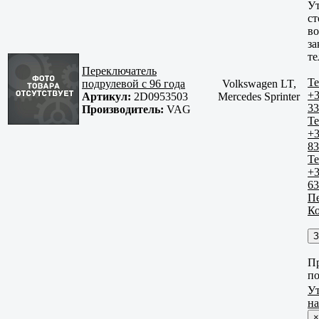
У
ст
в
за
те
Переключатель
Те
подрулевой с 96 года
Volkswagen LT,
+3
Артикул:
2D0953503
Mercedes Sprinter
33
Производитель:
VAG
Те
+3
83
Те
+3
63
Пе
К
З
Пр
по
У
н
×