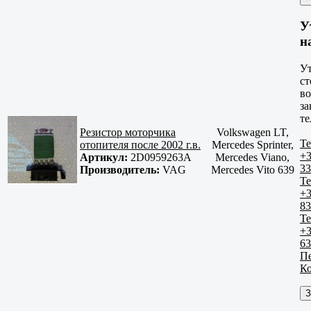
У
н
У
ст
в
за
те
Резистор моторчика
Volkswagen LT,
Те
отопителя после 2002 г.в.
Mercedes Sprinter,
+3
Артикул:
2D0959263A
Mercedes Viano,
33
Производитель:
VAG
Mercedes Vito 639
Те
+3
83
Те
+3
63
Пе
К
З