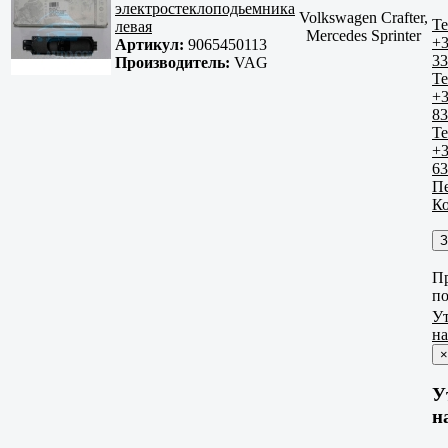
электростеклоподьемника
Volkswagen Crafter,
Те
левая
Mercedes Sprinter
+3
Артикул:
9065450113
33
Производитель:
VAG
Те
+3
83
Те
+3
63
Пе
К
З
Пр
по
У
н
×
У
н