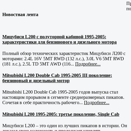
Пр
по
Новостная лента
Мицубиси L200 с полуторной кабиной 1995-2005:
характеристики для бензинового и дизельного мотора
Полный обзор технических характеристик Мицубиси Л200 с
моторами: 2.4L 16V 5MT RWD (132 л.с.), 3.0L V6 5MT RWD
(181 л.с.), 2.5L TD 5MT AWD (116...
Подробнее...
Mitsubishi L200 Double Cab 1995-2005 III поколение:
бензиновый и дизельный мотор
Mitsubishi L200 Double Cab 1995-2005 годов выпуска стал
настоящим прорывом в сегменте среднеразмерных пикапов.
Сочетая в себе практичность рабочего...
Подробнее...
Mitsubishi L200 1995-2005: третье поколение, Single Cab
Мицубиси L200 – это один из лучших пикапов в истории. Он
доказал свою надежность и продолжает удивлять