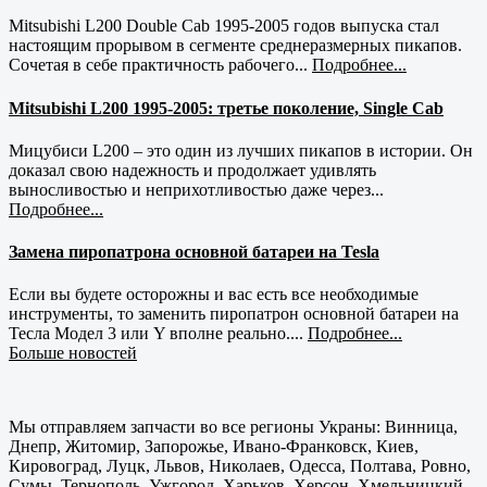
Mitsubishi L200 Double Cab 1995-2005 годов выпуска стал
настоящим прорывом в сегменте среднеразмерных пикапов.
Сочетая в себе практичность рабочего...
Подробнее...
Mitsubishi L200 1995-2005: третье поколение, Single Cab
Мицубиси L200 – это один из лучших пикапов в истории. Он
доказал свою надежность и продолжает удивлять
выносливостью и неприхотливостью даже через...
Подробнее...
Замена пиропатрона основной батареи на Tesla
Если вы будете осторожны и вас есть все необходимые
инструменты, то заменить пиропатрон основной батареи на
Тесла Модел 3 или Y вполне реально....
Подробнее...
Больше новостей
Мы отправляем запчасти во все регионы Украны: Винница,
Днепр, Житомир, Запорожье, Ивано-Франковск, Киев,
Кировоград, Луцк, Львов, Николаев, Одесса, Полтава, Ровно,
Сумы, Тернополь, Ужгород, Харьков, Херсон, Хмельницкий,