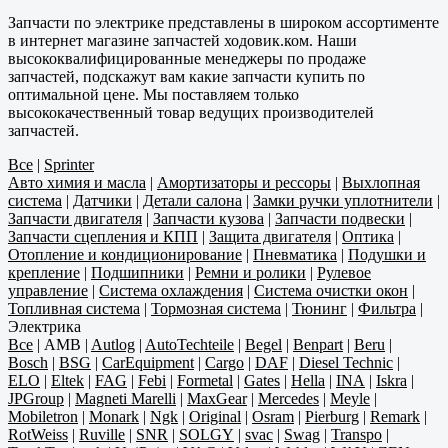
Запчасти по электрике представлены в широком ассортименте
в интернет магазине запчастей ходовик.ком. Наши
высококвалифицированные менеджеры по продаже
запчастей, подскажут вам какие запчасти купить по
оптимальной цене. Мы поставляем только
высококачественный товар ведущих производителей
запчастей.
Все
|
Sprinter
Авто химия и масла
|
Амортизаторы и рессоры
|
Выхлопная
система
|
Датчики
|
Детали салона
|
Замки ручки уплотнители
|
Запчасти двигателя
|
Запчасти кузова
|
Запчасти подвески
|
Запчасти сцепления и КПП
|
Защита двигателя
|
Оптика
|
Отопление и кондиционирование
|
Пневматика
|
Подушки и
крепление
|
Подшипники
|
Ремни и ролики
|
Рулевое
управление
|
Система охлаждения
|
Система очистки окон
|
Топливная система
|
Тормозная система
|
Тюнинг
|
Фильтра
|
Электрика
Все
|
AMB
|
Autlog
|
AutoTechteile
|
Begel
|
Benpart
|
Beru
|
Bosch
|
BSG
|
CarEquipment
|
Cargo
|
DAF
|
Diesel Technic
|
ELO
|
Eltek
|
FAG
|
Febi
|
Formetal
|
Gates
|
Hella
|
INA
|
Iskra
|
JPGroup
|
Magneti Marelli
|
MaxGear
|
Mercedes
|
Meyle
|
Mobiletron
|
Monark
|
Ngk
|
Original
|
Osram
|
Pierburg
|
Remark
|
RotWeiss
|
Ruville
|
SNR
|
SOLGY
|
svac
|
Swag
|
Transpo
|