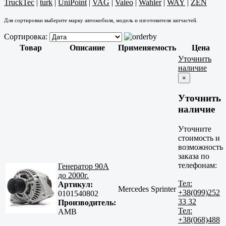
TruckTec
|
turk
|
UniPoint
|
VAG
|
Valeo
|
Wahler
|
WAY
|
ZEN
Для сортировки выберите марку автомобиля, модель и изготовителя запчастей.
Сортировка:
Товар
Описание
Применяемость
Цена
Уточнить
наличие
×
Уточнить
наличие
Уточните
стоимость и
возможность
заказа по
телефонам:
Генератор 90A
до 2000г.
Тел:
Артикул:
Mercedes Sprinter
+38(099)252
0101540802
33 32
Производитель:
Тел:
AMB
+38(068)488