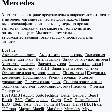
Mercedes
Запчасти по электрике представлены в широком ассортименте
в интернет магазине запчастей ходовик.ком. Наши
высококвалифицированные менеджеры по продаже
запчастей, подскажут вам какие запчасти купить по
оптимальной цене. Мы поставляем только
высококачественный товар ведущих производителей
запчастей.
Все
|
T2
Авто химия и масла
|
Амортизаторы и рессоры
|
Выхлопная
система
|
Датчики
|
Детали салона
|
Замки ручки уплотнители
|
Запчасти двигателя
|
Запчасти кузова
|
Запчасти подвески
|
Запчасти сцепления и КПП
|
Защита двигателя
|
Оптика
|
Отопление и кондиционирование
|
Пневматика
|
Подушки и
крепление
|
Подшипники
|
Ремни и ролики
|
Рулевое
управление
|
Система охлаждения
|
Система очистки окон
|
Топливная система
|
Тормозная система
|
Тюнинг
|
Фильтра
|
Электрика
Все
|
AMB
|
Autlog
|
AutoTechteile
|
Begel
|
Benpart
|
Beru
|
Bosch
|
BSG
|
CarEquipment
|
Cargo
|
DAF
|
Diesel Technic
|
ELO
|
Eltek
|
FAG
|
Febi
|
Formetal
|
Gates
|
Hella
|
INA
|
Iskra
|
JPGroup
|
Magneti Marelli
|
MaxGear
|
Mercedes
|
Meyle
|