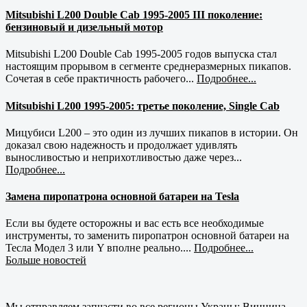
Mitsubishi L200 Double Cab 1995-2005 III поколение:
бензиновый и дизельный мотор
Mitsubishi L200 Double Cab 1995-2005 годов выпуска стал
настоящим прорывом в сегменте среднеразмерных пикапов.
Сочетая в себе практичность рабочего...
Подробнее...
Mitsubishi L200 1995-2005: третье поколение, Single Cab
Мицубиси L200 – это один из лучших пикапов в истории. Он
доказал свою надежность и продолжает удивлять
выносливостью и неприхотливостью даже через...
Подробнее...
Замена пиропатрона основной батареи на Tesla
Если вы будете осторожны и вас есть все необходимые
инструменты, то заменить пиропатрон основной батареи на
Тесла Модел 3 или Y вполне реально....
Подробнее...
Больше новостей
Мы отправляем запчасти во все регионы Украны: Винница,