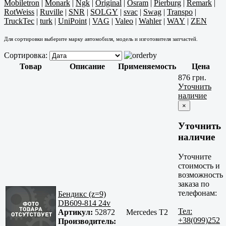
Mobiletron
|
Monark
|
Ngk
|
Original
|
Osram
|
Pierburg
|
Remark
|
RotWeiss
|
Ruville
|
SNR
|
SOLGY
|
svac
|
Swag
|
Transpo
|
TruckTec
|
turk
|
UniPoint
|
VAG
|
Valeo
|
Wahler
|
WAY
|
ZEN
Для сортировки выберите марку автомобиля, модель и изготовителя запчастей.
Сортировка:
Товар
Описание
Применяемость
Цена
876 грн.
Уточнить
наличие
×
Уточнить
наличие
Уточните
стоимость и
возможность
заказа по
телефонам:
Бендикс (z=9)
DB609-814 24v
Тел:
Артикул:
52872
Mercedes T2
+38(099)252
Производитель: