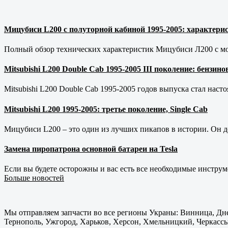
Мицубиси L200 с полуторной кабиной 1995-2005: характерис
Полный обзор технических характеристик Мицубиси Л200 с мот
Mitsubishi L200 Double Cab 1995-2005 III поколение: бензи
Mitsubishi L200 Double Cab 1995-2005 годов выпуска стал наст
Mitsubishi L200 1995-2005: третье поколение, Single Cab
Мицубиси L200 – это один из лучших пикапов в истории. Он д
Замена пиропатрона основной батареи на Tesla
Если вы будете осторожны и вас есть все необходимые инструм
Больше новостей
Мы отправляем запчасти во все регионы Украны: Винница, Дне
Тернополь, Ужгород, Харьков, Херсон, Хмельницкий, Черкассы