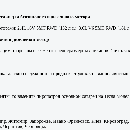
тики для бензинового и дизельного мотора
орами: 2.4L 16V 5MT RWD (132 л.с.), 3.0L V6 5MT RWD (181 л.
новый и дизельный мотор
оящим прорывом в сегменте среднеразмерных пикапов. Сочетая в 
оказал свою надежность и продолжает удивлять выносливостью 
енты, то заменить пиропатрон основной батареи на Тесла Модел 
пр, Житомир, Запорожье, Ивано-Франковск, Киев, Кировоград, Л
, Чернигов, Черновцы.