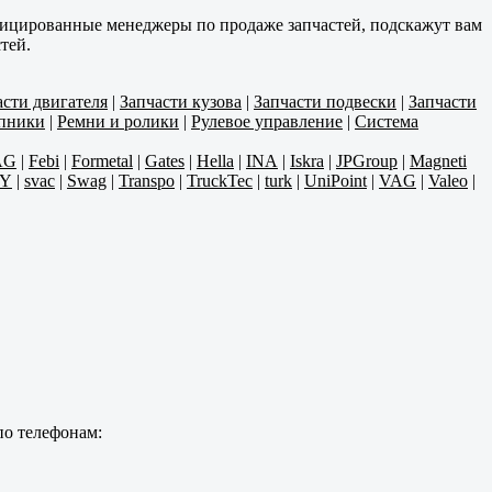
фицированные менеджеры по продаже запчастей, подскажут вам
тей.
асти двигателя
|
Запчасти кузова
|
Запчасти подвески
|
Запчасти
пники
|
Ремни и ролики
|
Рулевое управление
|
Система
AG
|
Febi
|
Formetal
|
Gates
|
Hella
|
INA
|
Iskra
|
JPGroup
|
Magneti
Y
|
svac
|
Swag
|
Transpo
|
TruckTec
|
turk
|
UniPoint
|
VAG
|
Valeo
|
по телефонам: