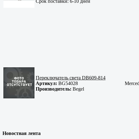
Срок поставки:
6-10 дней
Переключатель света DB609-814
Артикул:
BG54028
Merced
Производитель:
Begel
Новостная лента