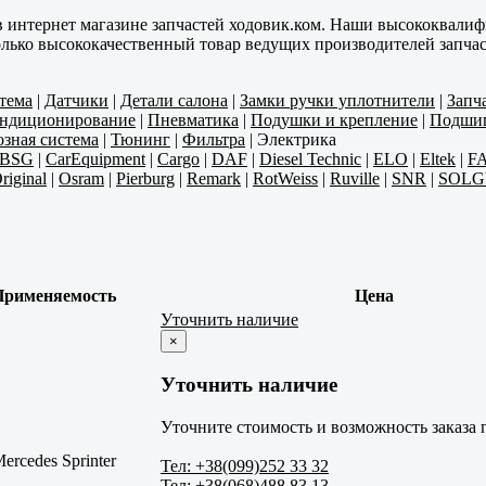
в интернет магазине запчастей ходовик.ком. Наши высококвали
олько высококачественный товар ведущих производителей запчас
тема
|
Датчики
|
Детали салона
|
Замки ручки уплотнители
|
Запч
ондиционирование
|
Пневматика
|
Подушки и крепление
|
Подши
зная система
|
Тюнинг
|
Фильтра
|
Электрика
BSG
|
CarEquipment
|
Cargo
|
DAF
|
Diesel Technic
|
ELO
|
Eltek
|
F
riginal
|
Osram
|
Pierburg
|
Remark
|
RotWeiss
|
Ruville
|
SNR
|
SOLG
Применяемость
Цена
Уточнить наличие
×
Уточнить наличие
Уточните стоимость и возможность заказа 
ercedes Sprinter
Тел: +38(099)252 33 32
Тел: +38(068)488 83 13