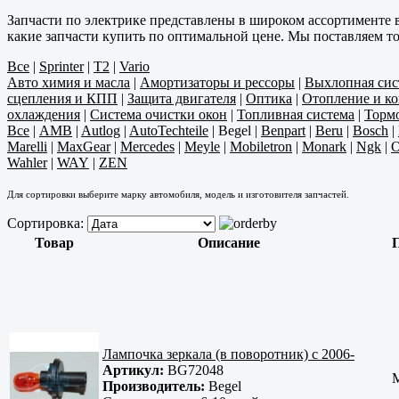
Запчасти по электрике представлены в широком ассортименте 
какие запчасти купить по оптимальной цене. Мы поставляем т
Все
|
Sprinter
|
T2
|
Vario
Авто химия и масла
|
Амортизаторы и рессоры
|
Выхлопная сис
сцепления и КПП
|
Защита двигателя
|
Оптика
|
Отопление и к
охлаждения
|
Система очистки окон
|
Топливная система
|
Тормо
Все
|
AMB
|
Autlog
|
AutoTechteile
|
Begel
|
Benpart
|
Beru
|
Bosch
|
Marelli
|
MaxGear
|
Mercedes
|
Meyle
|
Mobiletron
|
Monark
|
Ngk
|
O
Wahler
|
WAY
|
ZEN
Для сортировки выберите марку автомобиля, модель и изготовителя запчастей.
Сортировка:
Товар
Описание
Лампочка зеркала (в поворотник) с 2006-
Артикул:
BG72048
M
Производитель:
Begel