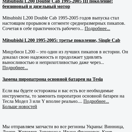
Mitsubishi L200 Double Cab 1995-2005 III поколение:
бензиновый и дизельный мотор
Mitsubishi L200 Double Cab 1995-2005 годов выпуска стал
настоящим прорывом в сегменте среднеразмерных пикапов.
Сочетая в себе практичность рабочего...
Подробнее...
Mitsubishi L200 1995-2005: третье поколение, Single Cab
Мицубиси L200 – это один из лучших пикапов в истории. Он
доказал свою надежность и продолжает удивлять
выносливостью и неприхотливостью даже через...
Подробнее...
Замена пиропатрона основной батареи на Tesla
Если вы будете осторожны и вас есть все необходимые
инструменты, то заменить пиропатрон основной батареи на
Тесла Модел 3 или Y вполне реально....
Подробнее...
Больше новостей
Мы отправляем запчасти во все регионы Украны: Винница,
Днепр, Житомир, Запорожье, Ивано-Франковск, Киев,