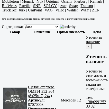
Mobiletron
|
Monark
|
Ngk
|
Original
|
Osram
|
Pierburg
|
Remark
|
RotWeiss
|
Ruville
|
SNR
|
SOLGY
|
svac
|
Swag
|
Transpo
|
TruckTec
|
turk
|
UniPoint
|
VAG
|
Valeo
|
Wahler
|
WAY
|
ZEN
Для сортировки выберите марку автомобиля, модель и изготовителя запчастей.
Сортировка:
Товар
Описание
Применяемость
Цена
Уточнить
наличие
×
Уточнить
наличие
Уточните
стоимость и
возможность
заказа по
Щетки стартера
телефонам:
OM314-352-364
(8x25x17, 24v)
Тел:
Артикул:
Mercedes T2
+38(099)252
87070063
33 32
Производитель: