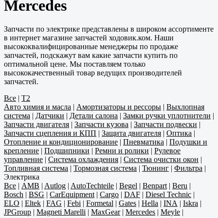
Mercedes
Запчасти по электрике представлены в широком ассортименте
в интернет магазине запчастей ходовик.ком. Наши
высококвалифицированные менеджеры по продаже
запчастей, подскажут вам какие запчасти купить по
оптимальной цене. Мы поставляем только
высококачественный товар ведущих производителей
запчастей.
Все
|
T2
Авто химия и масла
|
Амортизаторы и рессоры
|
Выхлопная
система
|
Датчики
|
Детали салона
|
Замки ручки уплотнители
|
Запчасти двигателя
|
Запчасти кузова
|
Запчасти подвески
|
Запчасти сцепления и КПП
|
Защита двигателя
|
Оптика
|
Отопление и кондиционирование
|
Пневматика
|
Подушки и
крепление
|
Подшипники
|
Ремни и ролики
|
Рулевое
управление
|
Система охлаждения
|
Система очистки окон
|
Топливная система
|
Тормозная система
|
Тюнинг
|
Фильтра
|
Электрика
Все
|
AMB
|
Autlog
|
AutoTechteile
|
Begel
|
Benpart
|
Beru
|
Bosch
|
BSG
|
CarEquipment
|
Cargo
|
DAF
|
Diesel Technic
|
ELO
|
Eltek
|
FAG
|
Febi
|
Formetal
|
Gates
|
Hella
|
INA
|
Iskra
|
JPGroup
|
Magneti Marelli
|
MaxGear
|
Mercedes
|
Meyle
|