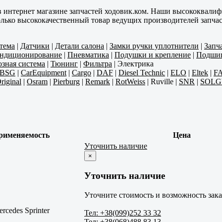
в интернет магазине запчастей ходовик.ком. Наши высококвали
олько высококачественный товар ведущих производителей запчас
тема
|
Датчики
|
Детали салона
|
Замки ручки уплотнители
|
Запч
ондиционирование
|
Пневматика
|
Подушки и крепление
|
Подши
зная система
|
Тюнинг
|
Фильтра
|
Электрика
BSG
|
CarEquipment
|
Cargo
|
DAF
|
Diesel Technic
|
ELO
|
Eltek
|
F
riginal
|
Osram
|
Pierburg
|
Remark
|
RotWeiss
|
Ruville
|
SNR
|
SOLG
рименяемость
Цена
Уточнить наличие
×
Уточнить наличие
Уточните стоимость и возможность зака
rcedes Sprinter
Тел: +38(099)252 33 32
Тел: +38(068)488 83 13