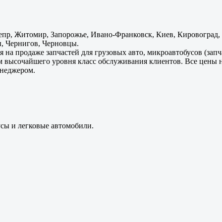
пр, Житомир, Запорожье, Ивано-Франковск, Киев, Кировоград, Л
, Чернигов, Черновцы.
 на продаже запчастей для грузовых авто, микроавтобусов (зап
м высочайшего уровня класс обслуживания клиентов. Все цены 
енеджером.
усы и легковые автомобили.