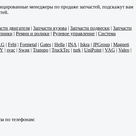
фицированные менеджеры по продаже запчастей, подскажут вам
тей.
асти двигателя
|
Запчасти кузова
|
Запчасти подвески
|
Запчасти
пники
|
Ремни и ролики
|
Рулевое управление
|
Система
AG
|
Febi
|
Formetal
|
Gates
|
Hella
|
INA
|
Iskra
|
JPGroup
|
Magneti
Y
|
svac
|
Swag
|
Transpo
|
TruckTec
|
turk
|
UniPoint
|
VAG
|
Valeo
|
за по телефонам: