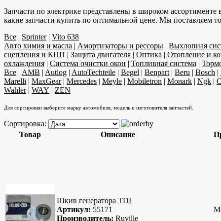
Запчасти по электрике представлены в широком ассортименте 
какие запчасти купить по оптимальной цене. Мы поставляем т
Все
|
Sprinter
|
Vito 638
Авто химия и масла
|
Амортизаторы и рессоры
|
Выхлопная сис
сцепления и КПП
|
Защита двигателя
|
Оптика
|
Отопление и к
охлаждения
|
Система очистки окон
|
Топливная система
|
Тормо
Все
|
AMB
|
Autlog
|
AutoTechteile
|
Begel
|
Benpart
|
Beru
|
Bosch
|
Marelli
|
MaxGear
|
Mercedes
|
Meyle
|
Mobiletron
|
Monark
|
Ngk
|
O
Wahler
|
WAY
|
ZEN
Для сортировки выберите марку автомобиля, модель и изготовителя запчастей.
Сортировка:
Товар
Описание
П
Шкив генератора TDI
Артикул:
55171
Me
Производитель:
Ruville