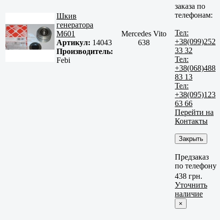
заказа по
телефонам:
Шкив
генератора
Тел:
M601
Mercedes Vito
+38(099)252
Артикул:
14043
638
33 32
Производитель:
Тел:
Febi
+38(068)488
83 13
Тел:
+38(095)123
63 66
Перейти на
Контакты
Закрыть
Предзаказ
по телефону
438 грн.
Уточнить
наличие
×