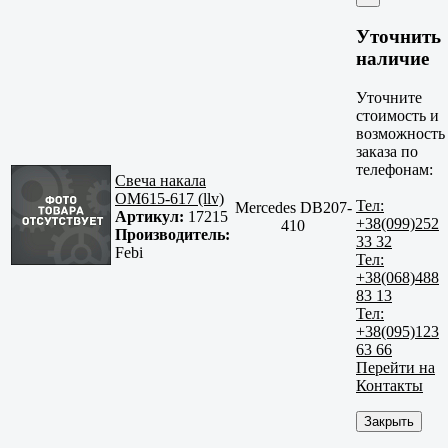
Уточнить
наличие
Уточните
стоимость и
возможность
заказа по
телефонам:
Свеча накала
ОМ615-617 (llv)
Тел:
Mercedes DB207-
Артикул:
17215
+38(099)252
410
Производитель:
33 32
Febi
Тел:
+38(068)488
83 13
Тел:
+38(095)123
63 66
Перейти на
Контакты
Закрыть