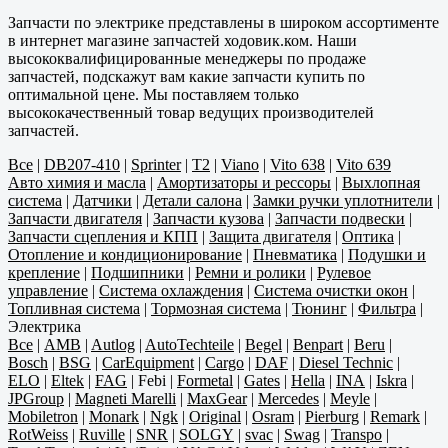
Запчасти по электрике представлены в широком ассортименте
в интернет магазине запчастей ходовик.ком. Наши
высококвалифицированные менеджеры по продаже
запчастей, подскажут вам какие запчасти купить по
оптимальной цене. Мы поставляем только
высококачественный товар ведущих производителей
запчастей.
Все
|
DB207-410
|
Sprinter
|
T2
|
Viano
|
Vito 638
|
Vito 639
Авто химия и масла
|
Амортизаторы и рессоры
|
Выхлопная
система
|
Датчики
|
Детали салона
|
Замки ручки уплотнители
|
Запчасти двигателя
|
Запчасти кузова
|
Запчасти подвески
|
Запчасти сцепления и КПП
|
Защита двигателя
|
Оптика
|
Отопление и кондиционирование
|
Пневматика
|
Подушки и
крепление
|
Подшипники
|
Ремни и ролики
|
Рулевое
управление
|
Система охлаждения
|
Система очистки окон
|
Топливная система
|
Тормозная система
|
Тюнинг
|
Фильтра
|
Электрика
Все
|
AMB
|
Autlog
|
AutoTechteile
|
Begel
|
Benpart
|
Beru
|
Bosch
|
BSG
|
CarEquipment
|
Cargo
|
DAF
|
Diesel Technic
|
ELO
|
Eltek
|
FAG
|
Febi
|
Formetal
|
Gates
|
Hella
|
INA
|
Iskra
|
JPGroup
|
Magneti Marelli
|
MaxGear
|
Mercedes
|
Meyle
|
Mobiletron
|
Monark
|
Ngk
|
Original
|
Osram
|
Pierburg
|
Remark
|
RotWeiss
|
Ruville
|
SNR
|
SOLGY
|
svac
|
Swag
|
Transpo
|