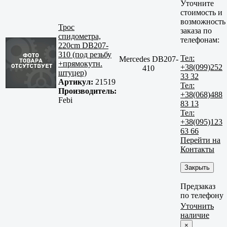
Уточните
стоимость и
возможность
Трос
заказа по
спидометра,
телефонам:
220cm DB207-
310 (под резьбу
Тел:
Mercedes DB207-
+прямокутн.
+38(099)252
410
штуцер)
33 32
Артикул:
21519
Тел:
Производитель:
+38(068)488
Febi
83 13
Тел:
+38(095)123
63 66
Перейти на
Контакты
Закрыть
Предзаказ
по телефону
Уточнить
наличие
×