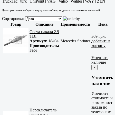
TruckTec
|
turk
|
UniPoint
|
VAG
|
Valeo
|
Wahler
|
WAY
|
ZEN
Для сортировки выберите марку автомобиля, модель и изготовителя запчастей.
Сортировка:
Товар
Описание
Применяемость
Цена
Свеча накала 2.9
TDI
309 грн.
Артикул:
18404
Mercedes Sprinter
добавить в
Производитель:
корзину
Febi
Уточнить
наличие
×
Уточнить
наличие
Уточните
стоимость и
возможность
заказа по
Переключатель
телефонам:
света + зад.