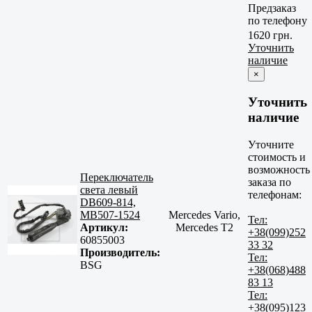
Предзаказ
по телефону
1620 грн.
Уточнить
наличие
×
Уточнить
наличие
Уточните
стоимость и
возможность
Переключатель
заказа по
света левый
телефонам:
DB609-814,
MB507-1524
Mercedes Vario,
Тел:
Артикул:
Mercedes T2
+38(099)252
60855003
33 32
Производитель:
Тел:
BSG
+38(068)488
83 13
Тел:
+38(095)123