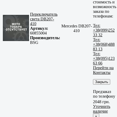
стоимость и
возможность
заказа по
Переключатель
телефонам:
света DB207-
410
Тел:
Mercedes DB207-
Артикул:
+38(099)252
410
60855004
33 32
Производитель:
Тел:
BSG
+38(068)488
83 13
Тел:
+38(095)123
63 66
Перейти на
Контакты
Закрыть
Предзаказ
по телефону
2048 грн.
Уточнить
наличие
×