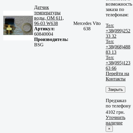
возможность
Датчик
заказа по
температуры
телефонам:
воды, ОМ 611,
96-03 W638
Mercedes Vito
Тел:
Артикул:
638
+38(099)252
60840004
33 32
Производитель:
Тел:
BSG
+38(068)488
83 13
Тел:
+38(095)123
63 66
Перейти на
Контакты
Закрыть
Предзаказ
по телефону
4102 грн.
Уточнить
наличие
×