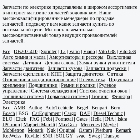
Запчасти по электрике представлены в широком ассортименте
в интернет магазине запчастей ходовик.ком. Наши
высококвалифицированные менеджеры по продаже
запчастей, подскажут вам какие запчасти купить по
оптимальной цене. Мы поставляем только
высококачественный товар ведущих производителей
запчастей.
Все
|
DB207-410
|
Sprinter
|
T2
|
Vario
|
Viano
|
Vito 638
|
Vito 639
Авто химия и масла
|
Амортизаторы и рессоры
|
Выхлопная
система
|
Датчики
|
Детали салона
|
Замки ручки уплотнители
|
Запчасти двигателя
|
Запчасти кузова
|
Запчасти подвески
|
Запчасти сцепления и КПП
|
Защита двигателя
|
Оптика
|
Отопление и кондиционирование
|
Пневматика
|
Подушки и
крепление
|
Подшипники
|
Ремни и ролики
|
Рулевое
управление
|
Система охлаждения
|
Система очистки окон
|
Топливная система
|
Тормозная система
|
Тюнинг
|
Фильтра
|
Электрика
Все
|
AMB
|
Autlog
|
AutoTechteile
|
Begel
|
Benpart
|
Beru
|
Bosch
|
BSG
|
CarEquipment
|
Cargo
|
DAF
|
Diesel Technic
|
ELO
|
Eltek
|
FAG
|
Febi
|
Formetal
|
Gates
|
Hella
|
INA
|
Iskra
|
JPGroup
|
Magneti Marelli
|
MaxGear
|
Mercedes
|
Meyle
|
Mobiletron
|
Monark
|
Ngk
|
Original
|
Osram
|
Pierburg
|
Remark
|
RotWeiss
|
Ruville
|
SNR
|
SOLGY
|
svac
|
Swag
|
Transpo
|