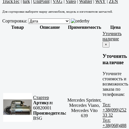
TruckTec
|
turk
|
UniPoint
|
VAG
|
Valeo
|
Wahler
|
WAY
|
ZEN
Для сортировки выберите марку автомобиля, модель и изготовителя запчастей.
Сортировка:
Товар
Описание
Применяемость
Цена
Уточнить
наличие
×
Уточнить
наличие
Уточните
стоимость и
возможность
заказа по
телефонам:
Стартер
Mercedes Sprinter,
Артикул:
Тел:
Mercedes Viano,
60820001
+38(099)252
Mercedes Vito
Производитель:
33 32
639
BSG
Тел:
+38(068)488