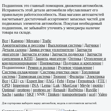
Подшипник это главный помощник движения автомобиля.
Исправность этой детали автомобиля обуславливает его
правильную работоспособность. Наш магазин автозапчстей
насчитывает достаточный ассортимент запасных частей для
подвижных элементов автомобиля. Покупая необходимый
подшипник, не забывайте уточнять у менеджера наличие
товара на складе.
Все
|
Kangoo
|
Movano
|
Trafic
Амортизаторы и рессоры
|
Выхлопная система
|
Датчики
|
Детали салона
|
Замки ручки уплотнители
|
Запчасти
двигателя
|
Запчасти кузова
|
Запчасти подвески
|
Запчасти
сцепления и КПП
|
Защита двигателя
|
Оптика
|
Отопление и
кондиционирование
|
Пневматика
|
Подушки и крепление
|
Подшипники
|
Ремни и ролики
|
Рулевое управление
|
Система охлаждения
|
Система очистки окон
|
Топливная
система
|
Тормозная система
|
Тюнинг
|
Фильтра
|
Электрика
Все
|
CEI
|
cx
|
Expert line
|
FAG
|
Febi
|
Fersa
|
Frenotruck
|
FTE
|
GPD
|
Impergom
|
INA
|
Lema
|
Luk
|
MaxGear
|
Meyle
|
motrio
|
Optimal
|
prottego
|
prottego oe
|
Renault
|
RotWeiss
|
Ruville
|
Sachs
|
samko
|
SKF
|
SNR
|
Timken
|
transporterparts
|
ucel
|
Valeo
Для сортировки выберите марку автомобиля, модель и изготовителя запчастей.