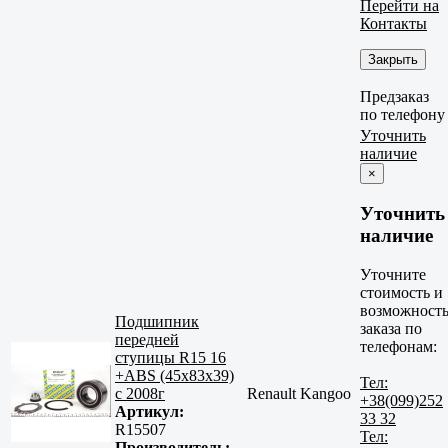
Перейти на
Контакты
Закрыть
Предзаказ
по телефону
Уточнить
наличие
×
Уточнить
наличие
Уточните
стоимость и
возможност
Подшипник
заказа по
передней
телефонам:
ступицы R15 16
+ABS (45x83x39)
Тел:
c 2008г
Renault Kangoo
+38(099)252
Артикул:
33 32
R15507
Тел:
Производитель: