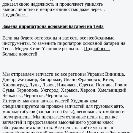
доказал свою надежность и продолжает удивлять
выносливостью и неприхотливостью даже через...
Подробнее...
Замена пиропатрона основной батареи на Tesla
Если вы будете осторожны и вас есть все необходимые
инструменты, то заменить пиропатрон основной батареи на
Тесла Модел 3 или Y вполне реально....
Подробнее...
Больше новостей
Мы отправляем запчасти во все регионы Украны: Винница,
Днепр, Житомир, Запорожье, Ивано-Франковск, Киев,
Кировоград, Луцк, Львов, Николаев, Одесса, Полтава, Ровно,
Сумы, Тернополь, Ужгород, Харьков, Херсон, Хмельницкий,
Черкассы, Чернигов, Черновцы.
Интернет магазин автозапчастей Ходовик.ком
специализируется на продаже запчастей для грузовых авто,
микроавтобусов (запчасти на бусы), легковые автомобили и
полуприцепы. Мы предлагаем отличные цены на рынке
запчастей и предоставляем высочайшего уровня класс
обслуживания клиентов. Все цены на сайте указаны в
гривне(национальной валюте Украины). Цены на сайте могут