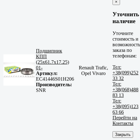
×
Уточнить
наличие
Уточните
стоимость и
возможност
заказа по
Подшипник
телефонам:
КПП
(25x61.7x17.25)
Тел:
01-
Renault Trafic,
+38(099)252
Артикул:
Opel Vivaro
33 32
EC41446S01H206
Тел:
Производитель:
+38(068)488
SNR
83 13
Тел:
+38(095)123
63 66
Перейти на
Контакты
Закрыть