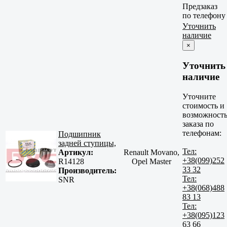
Предзаказ
по телефону
Уточнить
наличие
×
Уточнить
наличие
Уточните
стоимость и
возможност
заказа по
телефонам:
Подшипник
задней ступицы,
Тел:
Артикул:
Renault Movano,
+38(099)252
R14128
Opel Master
33 32
Производитель:
Тел:
SNR
+38(068)488
83 13
Тел:
+38(095)123
63 66