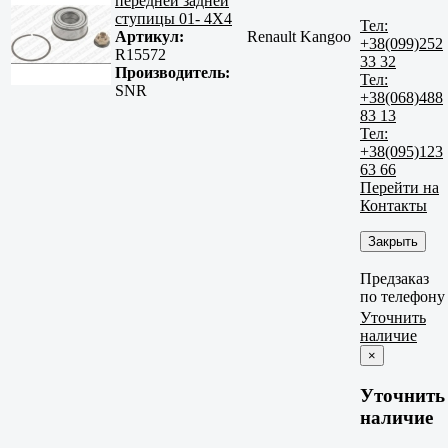
передней задней
ступицы 01- 4X4
Тел:
Артикул:
Renault Kangoo
+38(099)252
R15572
33 32
Производитель:
Тел:
SNR
+38(068)488
83 13
Тел:
+38(095)123
63 66
Перейти на
Контакты
Закрыть
Предзаказ
по телефону
Уточнить
наличие
×
Уточнить
наличие