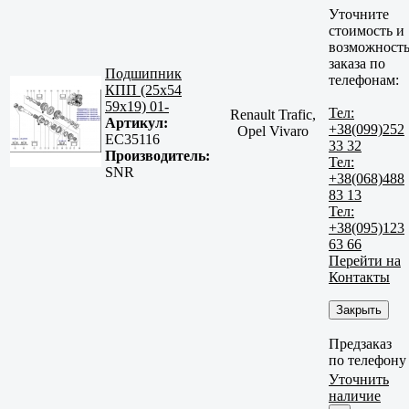
Уточните
стоимость и
возможност
заказа по
Подшипник
телефонам:
КПП (25x54
59x19) 01-
Тел:
Renault Trafic,
Артикул:
+38(099)252
Opel Vivaro
EC35116
33 32
Производитель:
Тел:
SNR
+38(068)488
83 13
Тел:
+38(095)123
63 66
Перейти на
Контакты
Закрыть
Предзаказ
по телефону
Уточнить
наличие