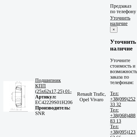
Предзаказ
по телефону
Уточнить
наличие
×
Уточнить
наличие
Уточните
стоимость и
возможност
заказа по
Подшипник
телефонам:
КПП
(25x62x17,25) 01-
Тел:
Renault Trafic,
Артикул:
+38(099)252
Opel Vivaro
EC42229S01H206
33 32
Производитель:
Тел:
SNR
+38(068)488
83 13
Тел:
+38(095)123