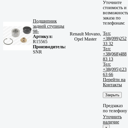
Уточните
стоимость и
возможност
заказа по
Подшипник
телефонам:
задней ступицы
98-
Тел:
Renault Movano,
Артикул:
+38(099)252
Opel Master
R15565
33 32
Производитель:
Тел:
SNR
+38(068)488
83 13
Тел:
+38(095)123
63 66
Перейти на
Контакты
Закрыть
Предзаказ
по телефону
Уточнить
наличие
×