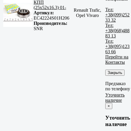
КПП
(25x52x16.3) 01-
Тел:
Renault Trafic,
Артикул:
+38(099)252
Opel Vivaro
EC42224S01H206
33 32
Производитель:
Тел:
SNR
+38(068)488
83 13
Тел:
+38(095)123
63 66
Перейти на
Контакты
Закрыть
Предзаказ
по телефону
Уточнить
наличие
×
Уточнить
наличие