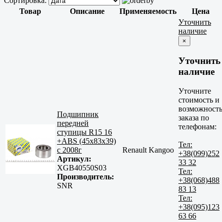
Сортировка:
Товар
Описание
Применяемость
Цена
Уточнить
наличие
×
Уточнить
наличие
Уточните
стоимость и
возможност
Подшипник
заказа по
передней
телефонам:
ступицы R15 16
+ABS (45x83x39)
Тел:
c 2008г
Renault Kangoo
+38(099)252
Артикул:
33 32
XGB40550S03
Тел:
Производитель:
+38(068)488
SNR
83 13
Тел:
+38(095)123
63 66