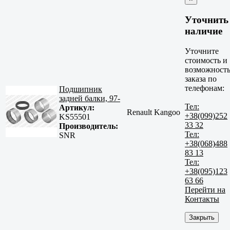
Уточнить
наличие
Уточните
стоимость и
возможност
заказа по
телефонам:
Подшипник
задней балки, 97-
Тел:
Артикул:
Renault Kangoo
+38(099)252
KS55501
33 32
Производитель:
Тел:
SNR
+38(068)488
83 13
Тел:
+38(095)123
63 66
Перейти на
Контакты
Закрыть