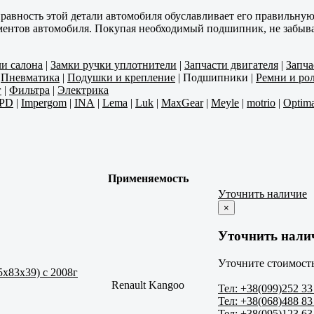
вность этой детали автомобиля обуславливает его правильную 
ентов автомобиля. Покупая необходимый подшипник, не забывай
ли салона
|
Замки ручки уплотнители
|
Запчасти двигателя
|
Запча
|
Пневматика
|
Подушки и крепление
|
Подшипники
|
Ремни и ро
г
|
Фильтра
|
Электрика
PD
|
Impergom
|
INA
|
Lema
|
Luk
|
MaxGear
|
Meyle
|
motrio
|
Optima
Применяемость
Уточнить наличие
×
Уточнить нали
Уточните стоимость
x83x39) c 2008г
Renault Kangoo
Тел: +38(099)252 33
Тел: +38(068)488 83
Тел: +38(095)123 63