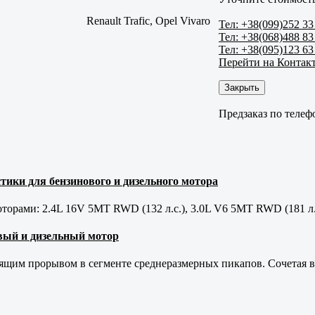
Renault Trafic, Opel Vivaro
Тел: +38(099)252 33
Тел: +38(068)488 83
Тел: +38(095)123 63
Перейти на Контак
Закрыть
Предзаказ по телеф
тики для бензинового и дизельного мотора
орами: 2.4L 16V 5MT RWD (132 л.с.), 3.0L V6 5MT RWD (181 л.
новый и дизельный мотор
оящим прорывом в сегменте среднеразмерных пикапов. Сочетая в 