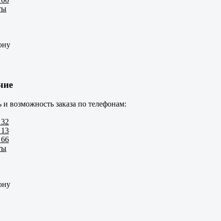
ты
ону
чие
 и возможность заказа по телефонам:
 32
 13
 66
ты
ону