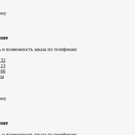
ону
чие
 и возможность заказа по телефонам:
 32
 13
 66
ты
ону
чие
 и возможность заказа по телефонам: