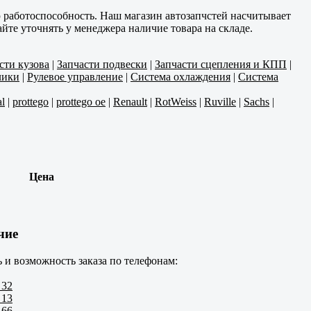
работоспособность. Наш магазин автозапчстей насчитывает
те уточнять у менеджера наличие товара на складе.
сти кузова
|
Запчасти подвески
|
Запчасти сцепления и КПП
|
лики
|
Рулевое управление
|
Система охлаждения
|
Система
l
|
prottego
|
prottego oe
|
Renault
|
RotWeiss
|
Ruville
|
Sachs
|
Цена
чие
 и возможность заказа по телефонам:
 32
 13
 66