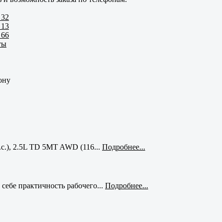
 32
 13
 66
ты
ону
с.), 2.5L TD 5MT AWD (116...
Подробнее...
себе практичность рабочего...
Подробнее...