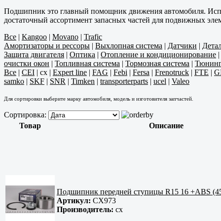
Подшипник это главный помощник движения автомобиля. Испра
достаточный ассортимент запасных частей для подвижных элем
Все
|
Kangoo
|
Movano
|
Trafic
Амортизаторы и рессоры
|
Выхлопная система
|
Датчики
|
Дета
Защита двигателя
|
Оптика
|
Отопление и кондиционирование
очистки окон
|
Топливная система
|
Тормозная система
|
Тюнин
Все
|
CEI
|
cx
|
Expert line
|
FAG
|
Febi
|
Fersa
|
Frenotruck
|
FTE
|
G
samko
|
SKF
|
SNR
|
Timken
|
transporterparts
|
ucel
|
Valeo
Для сортировки выберите марку автомобиля, модель и изготовителя запчастей.
Сортировка:
Товар
Описание
Подшипник передней ступицы R15 16 +ABS (45
Артикул:
CX973
Производитель:
cx