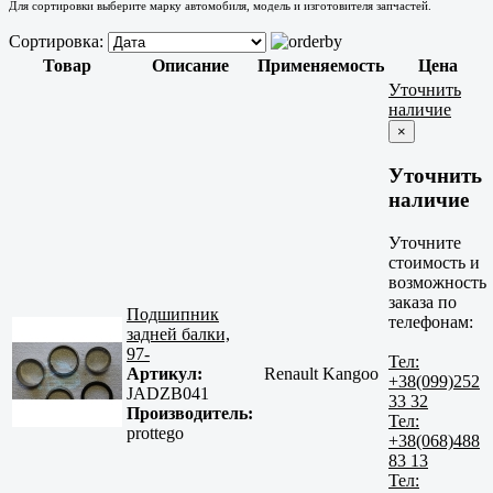
Для сортировки выберите марку автомобиля, модель и изготовителя запчастей.
Сортировка:
Товар
Описание
Применяемость
Цена
Уточнить
наличие
×
Уточнить
наличие
Уточните
стоимость и
возможность
заказа по
Подшипник
телефонам:
задней балки,
97-
Тел:
Артикул:
Renault Kangoo
+38(099)252
JADZB041
33 32
Производитель:
Тел:
prottego
+38(068)488
83 13
Тел: