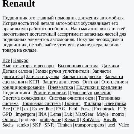
Renault
Подшипник это главный помощник движения автомобиля.
Исправность этой детали автомобиля обуславливает его
правильную работоспособность. Наш магазин автозапчстей
насчитывает достаточный ассортимент запасных частей для
подвижных элементов автомобиля. Покупая необходимый
подшипник, не забывайте уточнять у менеджера наличие
товара на складе.
Все
|
Kangoo
Амортизаторы и рессоры
|
Выхлопная система
|
Датчики
|
Детали салона
|
Замки ручки уплотнители
|
Запчасти
двигателя
|
Запчасти кузова
|
Запчасти подвески
|
Запчасти
сцепления и КПП
|
Защита двигателя
|
Оптика
|
Отопление и
кондиционирование
|
Пневматика
|
Подушки и крепление
|
Подшипники
|
Ремни и ролики
|
Рулевое управление
|
Система охлаждения
|
Система очистки окон
|
Топливная
система
|
Тормозная система
|
Тюнинг
|
Фильтра
|
Электрика
Все
|
CEI
|
cx
|
Expert line
|
FAG
|
Febi
|
Fersa
|
Frenotruck
|
FTE
|
GPD
|
Impergom
|
INA
|
Lema
|
Luk
|
MaxGear
|
Meyle
|
motrio
|
Optimal
|
prottego
|
prottego oe
|
Renault
|
RotWeiss
|
Ruville
|
Sachs
|
samko
|
SKF
|
SNR
|
Timken
|
transporterparts
|
ucel
|
Valeo