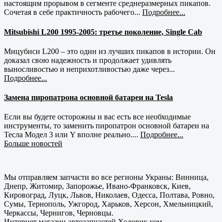
настоящим прорывом в сегменте среднеразмерных пикапов.
Сочетая в себе практичность рабочего...
Подробнее...
Mitsubishi L200 1995-2005: третье поколение, Single Cab
Мицубиси L200 – это один из лучших пикапов в истории. Он
доказал свою надежность и продолжает удивлять
выносливостью и неприхотливостью даже через...
Подробнее...
Замена пиропатрона основной батареи на Tesla
Если вы будете осторожны и вас есть все необходимые
инструменты, то заменить пиропатрон основной батареи на
Тесла Модел 3 или Y вполне реально....
Подробнее...
Больше новостей
Мы отправляем запчасти во все регионы Украны: Винница,
Днепр, Житомир, Запорожье, Ивано-Франковск, Киев,
Кировоград, Луцк, Львов, Николаев, Одесса, Полтава, Ровно,
Сумы, Тернополь, Ужгород, Харьков, Херсон, Хмельницкий,
Черкассы, Чернигов, Черновцы.
Интернет магазин автозапчастей Ходовик.ком