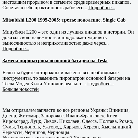
настоящим прорывом в сегменте среднеразмерных пикапов.
Сочетая в себе практичность рабочего...
Подробнее...
Mitsubishi L200 1995-2005: третье поколение, Single Cab
Мицубиси L200 – это один из лучших пикапов в истории. Он
доказал свою надежность и продолжает удивлять
выносливостью и неприхотливостью даже через...
Подробнее...
Замена пиропатрона основной батареи на Tesla
Если вы будете осторожны и вас есть все необходимые
инструменты, то заменить пиропатрон основной батареи на
Тесла Модел 3 или Y вполне реально....
Подробнее...
Больше новостей
Мы отправляем запчасти во все регионы Украны: Винница,
Днепр, Житомир, Запорожье, Ивано-Франковск, Киев,
Кировоград, Луцк, Львов, Николаев, Одесса, Полтава, Ровно,
Сумы, Тернополь, Ужгород, Харьков, Херсон, Хмельницкий,
Черкассы, Чернигов, Черновцы.
Интернет магазин автозапчастей Ходовик.ком