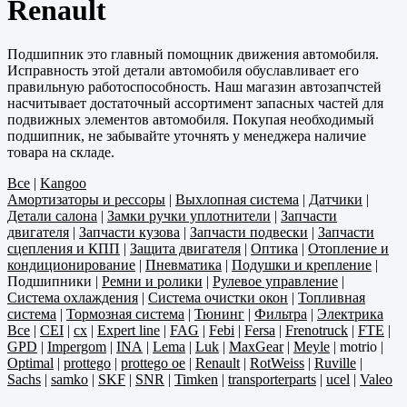
Renault
Подшипник это главный помощник движения автомобиля.
Исправность этой детали автомобиля обуславливает его
правильную работоспособность. Наш магазин автозапчстей
насчитывает достаточный ассортимент запасных частей для
подвижных элементов автомобиля. Покупая необходимый
подшипник, не забывайте уточнять у менеджера наличие
товара на складе.
Все
|
Kangoo
Амортизаторы и рессоры
|
Выхлопная система
|
Датчики
|
Детали салона
|
Замки ручки уплотнители
|
Запчасти
двигателя
|
Запчасти кузова
|
Запчасти подвески
|
Запчасти
сцепления и КПП
|
Защита двигателя
|
Оптика
|
Отопление и
кондиционирование
|
Пневматика
|
Подушки и крепление
|
Подшипники
|
Ремни и ролики
|
Рулевое управление
|
Система охлаждения
|
Система очистки окон
|
Топливная
система
|
Тормозная система
|
Тюнинг
|
Фильтра
|
Электрика
Все
|
CEI
|
cx
|
Expert line
|
FAG
|
Febi
|
Fersa
|
Frenotruck
|
FTE
|
GPD
|
Impergom
|
INA
|
Lema
|
Luk
|
MaxGear
|
Meyle
|
motrio
|
Optimal
|
prottego
|
prottego oe
|
Renault
|
RotWeiss
|
Ruville
|
Sachs
|
samko
|
SKF
|
SNR
|
Timken
|
transporterparts
|
ucel
|
Valeo