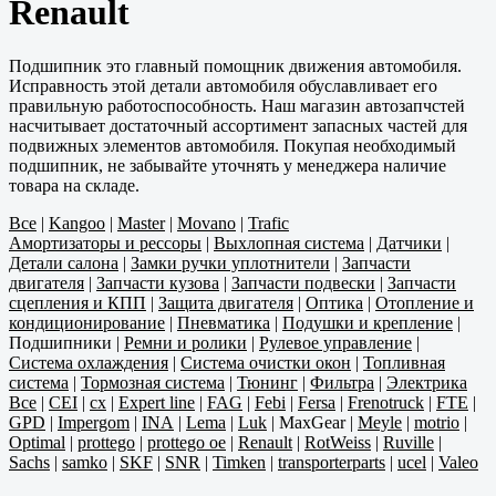
Renault
Подшипник это главный помощник движения автомобиля.
Исправность этой детали автомобиля обуславливает его
правильную работоспособность. Наш магазин автозапчстей
насчитывает достаточный ассортимент запасных частей для
подвижных элементов автомобиля. Покупая необходимый
подшипник, не забывайте уточнять у менеджера наличие
товара на складе.
Все
|
Kangoo
|
Master
|
Movano
|
Trafic
Амортизаторы и рессоры
|
Выхлопная система
|
Датчики
|
Детали салона
|
Замки ручки уплотнители
|
Запчасти
двигателя
|
Запчасти кузова
|
Запчасти подвески
|
Запчасти
сцепления и КПП
|
Защита двигателя
|
Оптика
|
Отопление и
кондиционирование
|
Пневматика
|
Подушки и крепление
|
Подшипники
|
Ремни и ролики
|
Рулевое управление
|
Система охлаждения
|
Система очистки окон
|
Топливная
система
|
Тормозная система
|
Тюнинг
|
Фильтра
|
Электрика
Все
|
CEI
|
cx
|
Expert line
|
FAG
|
Febi
|
Fersa
|
Frenotruck
|
FTE
|
GPD
|
Impergom
|
INA
|
Lema
|
Luk
|
MaxGear
|
Meyle
|
motrio
|
Optimal
|
prottego
|
prottego oe
|
Renault
|
RotWeiss
|
Ruville
|
Sachs
|
samko
|
SKF
|
SNR
|
Timken
|
transporterparts
|
ucel
|
Valeo