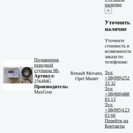
наличие
×
Уточнить
наличие
Уточните
стоимость и
возможность
заказа по
Подшипник
телефонам:
передней
ступицы 98-
Тел:
Renault Movano,
Артикул:
+38(099)252
Opel Master
2564MG
33 32
Производитель:
Тел:
MaxGear
+38(068)488
83 13
Тел:
+38(095)123
63 66
Перейти на
Контакты