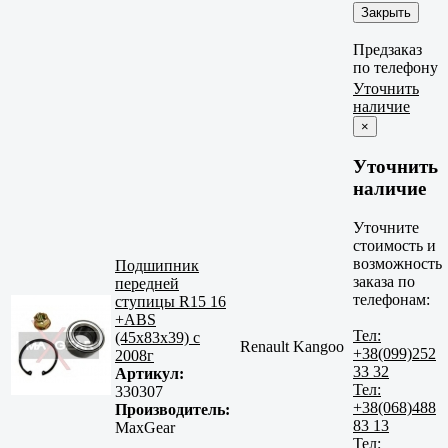
Закрыть
Предзаказ
по телефону
Уточнить
наличие
×
Уточнить
наличие
Уточните
стоимость и
возможность
Подшипник
заказа по
передней
телефонам:
ступицы R15 16
+ABS
Тел:
(45x83x39) c
Renault Kangoo
+38(099)252
2008г
33 32
Артикул:
Тел:
330307
+38(068)488
Производитель:
83 13
MaxGear
Тел: