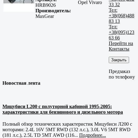
Opel Vivaro
33 32
HRB9026
Тел:
Производитель:
+38(068)488
MaxGear
83 13
Тел:
+38(095)123
63 66
Перейти на
Контакты
Закрыть
Предзаказ
по телефону
Новостная лента
Мицубиси L200 с полуторной кабиной 1995-2005:
характеристики для бензинового и дизельного мотора
Полный обзор технических характеристик Мицубиси Л200 с
моторами: 2.4L 16V 5MT RWD (132 л.с.), 3.0L V6 5MT RWD
(181 л.с.), 2.5L TD 5MT AWD (116...
Подробнее...