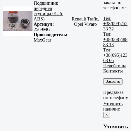
заказа по
Подшипник
телефонам:
передней
ступицы 01- (с
Тел:
ABS)
Renault Trafic,
+38(099)252
Артикул:
Opel Vivaro
33 32
2569MG
Тел:
Производитель:
+38(068)488
MaxGear
83 13
Тел:
+38(095)123
63 66
Перейти на
Контакты
Закрыть
Предзаказ
по телефону
Уточнить
наличие
×
Уточнить