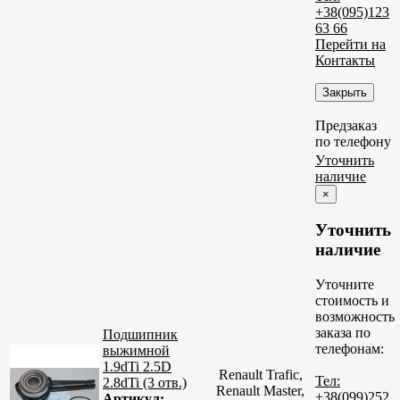
+38(095)123
63 66
Перейти на
Контакты
Закрыть
Предзаказ
по телефону
Уточнить
наличие
×
Уточнить
наличие
Уточните
стоимость и
возможность
заказа по
Подшипник
телефонам:
выжимной
1.9dTi 2.5D
Renault Trafic,
Тел:
2.8dTi (3 отв.)
Renault Master,
+38(099)252
Артикул: