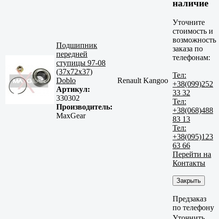
наличие
Уточните
стоимость и
возможность
Подшипник
заказа по
передней
телефонам:
ступицы 97-08
(37x72x37)
Тел:
Doblo
Renault Kangoo
+38(099)252
Артикул:
33 32
330302
Тел:
Производитель:
+38(068)488
MaxGear
83 13
Тел:
+38(095)123
63 66
Перейти на
Контакты
Закрыть
Предзаказ
по телефону
Уточнить