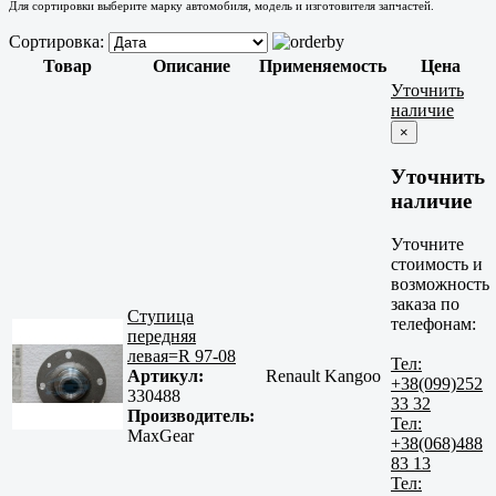
Для сортировки выберите марку автомобиля, модель и изготовителя запчастей.
Сортировка:
Товар
Описание
Применяемость
Цена
Уточнить
наличие
×
Уточнить
наличие
Уточните
стоимость и
возможность
заказа по
Ступица
телефонам:
передняя
левая=R 97-08
Тел:
Артикул:
Renault Kangoo
+38(099)252
330488
33 32
Производитель:
Тел:
MaxGear
+38(068)488
83 13
Тел: