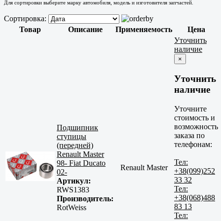
Для сортировки выберите марку автомобиля, модель и изготовителя запчастей.
Сортировка:
Товар
Описание
Применяемость
Цена
Уточнить
наличие
×
Уточнить
наличие
Уточните
стоимость и
возможность
Подшипник
заказа по
ступицы
телефонам:
(передней)
Renault Master
Тел:
98- Fiat Ducato
Renault Master
+38(099)252
02-
33 32
Артикул:
Тел:
RWS1383
+38(068)488
Производитель:
83 13
RotWeiss
Тел: