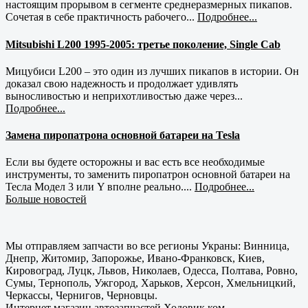
настоящим прорывом в сегменте среднеразмерных пикапов.
Сочетая в себе практичность рабочего...
Подробнее...
Mitsubishi L200 1995-2005: третье поколение, Single Cab
Мицубиси L200 – это один из лучших пикапов в истории. Он
доказал свою надежность и продолжает удивлять
выносливостью и неприхотливостью даже через...
Подробнее...
Замена пиропатрона основной батареи на Tesla
Если вы будете осторожны и вас есть все необходимые
инструменты, то заменить пиропатрон основной батареи на
Тесла Модел 3 или Y вполне реально....
Подробнее...
Больше новостей
Мы отправляем запчасти во все регионы Украны: Винница,
Днепр, Житомир, Запорожье, Ивано-Франковск, Киев,
Кировоград, Луцк, Львов, Николаев, Одесса, Полтава, Ровно,
Сумы, Тернополь, Ужгород, Харьков, Херсон, Хмельницкий,
Черкассы, Чернигов, Черновцы.
Интернет магазин автозапчастей Ходовик.ком