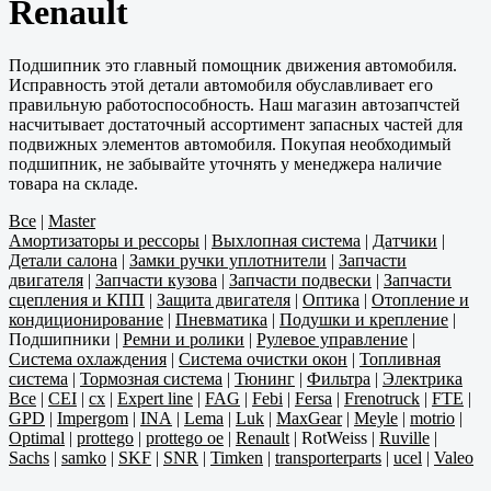
Renault
Подшипник это главный помощник движения автомобиля.
Исправность этой детали автомобиля обуславливает его
правильную работоспособность. Наш магазин автозапчстей
насчитывает достаточный ассортимент запасных частей для
подвижных элементов автомобиля. Покупая необходимый
подшипник, не забывайте уточнять у менеджера наличие
товара на складе.
Все
|
Master
Амортизаторы и рессоры
|
Выхлопная система
|
Датчики
|
Детали салона
|
Замки ручки уплотнители
|
Запчасти
двигателя
|
Запчасти кузова
|
Запчасти подвески
|
Запчасти
сцепления и КПП
|
Защита двигателя
|
Оптика
|
Отопление и
кондиционирование
|
Пневматика
|
Подушки и крепление
|
Подшипники
|
Ремни и ролики
|
Рулевое управление
|
Система охлаждения
|
Система очистки окон
|
Топливная
система
|
Тормозная система
|
Тюнинг
|
Фильтра
|
Электрика
Все
|
CEI
|
cx
|
Expert line
|
FAG
|
Febi
|
Fersa
|
Frenotruck
|
FTE
|
GPD
|
Impergom
|
INA
|
Lema
|
Luk
|
MaxGear
|
Meyle
|
motrio
|
Optimal
|
prottego
|
prottego oe
|
Renault
|
RotWeiss
|
Ruville
|
Sachs
|
samko
|
SKF
|
SNR
|
Timken
|
transporterparts
|
ucel
|
Valeo