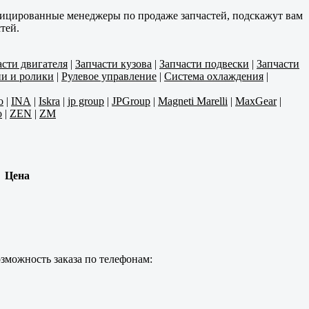
фицированные менеджеры по продаже запчастей, подскажут вам
тей.
асти двигателя
|
Запчасти кузова
|
Запчасти подвески
|
Запчасти
и и ролики
|
Рулевое управление
|
Система охлаждения
|
o
|
INA
|
Iskra
|
jp group
|
JPGroup
|
Magneti Marelli
|
MaxGear
|
o
|
ZEN
|
ZM
Цена
зможность заказа по телефонам: