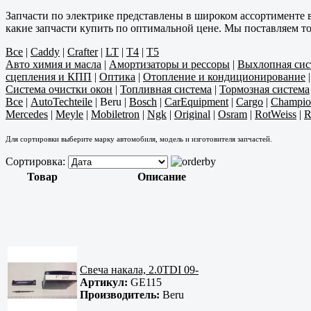
Запчасти по электрике представлены в широком ассортименте 
какие запчасти купить по оптимальной цене. Мы поставляем т
Все
|
Caddy
|
Crafter
|
LT
|
T4
|
T5
Авто химия и масла
|
Амортизаторы и рессоры
|
Выхлопная сис
сцепления и КПП
|
Оптика
|
Отопление и кондиционирование
Система очистки окон
|
Топливная система
|
Тормозная система
Все
|
AutoTechteile
|
Beru
|
Bosch
|
CarEquipment
|
Cargo
|
Champio
Mercedes
|
Meyle
|
Mobiletron
|
Ngk
|
Original
|
Osram
|
RotWeiss
|
R
Для сортировки выберите марку автомобиля, модель и изготовителя запчастей.
Сортировка:
Товар
Описание
Свеча накала, 2.0TDI 09-
Артикул:
GE115
Производитель:
Beru