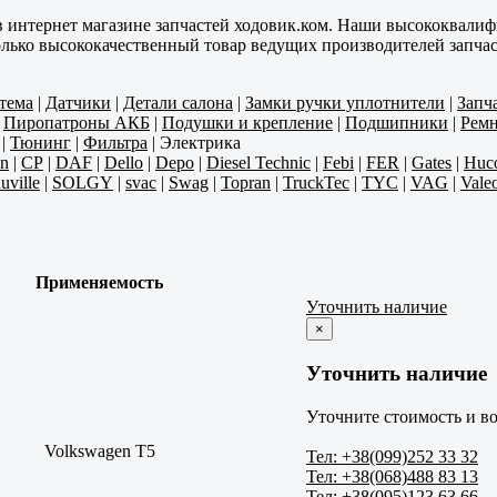
в интернет магазине запчастей ходовик.ком. Наши высококвали
олько высококачественный товар ведущих производителей запчас
тема
|
Датчики
|
Детали салона
|
Замки ручки уплотнители
|
Запч
|
Пиропатроны АКБ
|
Подушки и крепление
|
Подшипники
|
Ремн
|
Тюнинг
|
Фильтра
|
Электрика
n
|
CP
|
DAF
|
Dello
|
Depo
|
Diesel Technic
|
Febi
|
FER
|
Gates
|
Huc
uville
|
SOLGY
|
svac
|
Swag
|
Topran
|
TruckTec
|
TYC
|
VAG
|
Vale
Применяемость
Уточнить наличие
×
Уточнить наличие
Уточните стоимость и во
Volkswagen T5
Тел: +38(099)252 33 32
Тел: +38(068)488 83 13
Тел: +38(095)123 63 66