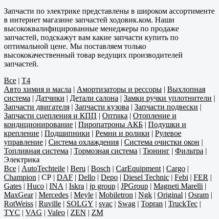
Запчасти по электрике представлены в широком ассортименте
в интернет магазине запчастей ходовик.ком. Наши
высококвалифицированные менеджеры по продаже
запчастей, подскажут вам какие запчасти купить по
оптимальной цене. Мы поставляем только
высококачественный товар ведущих производителей
запчастей.
Все
|
T4
Авто химия и масла
|
Амортизаторы и рессоры
|
Выхлопная
система
|
Датчики
|
Детали салона
|
Замки ручки уплотнители
|
Запчасти двигателя
|
Запчасти кузова
|
Запчасти подвески
|
Запчасти сцепления и КПП
|
Оптика
|
Отопление и
кондиционирование
|
Пиропатроны АКБ
|
Подушки и
крепление
|
Подшипники
|
Ремни и ролики
|
Рулевое
управление
|
Система охлаждения
|
Система очистки окон
|
Топливная система
|
Тормозная система
|
Тюнинг
|
Фильтра
|
Электрика
Все
|
AutoTechteile
|
Beru
|
Bosch
|
CarEquipment
|
Cargo
|
Champion
|
CP
|
DAF
|
Dello
|
Depo
|
Diesel Technic
|
Febi
|
FER
|
Gates
|
Huco
|
INA
|
Iskra
|
jp group
|
JPGroup
|
Magneti Marelli
|
MaxGear
|
Mercedes
|
Meyle
|
Mobiletron
|
Ngk
|
Original
|
Osram
|
RotWeiss
|
Ruville
|
SOLGY
|
svac
|
Swag
|
Topran
|
TruckTec
|
TYC
|
VAG
|
Valeo
|
ZEN
|
ZM