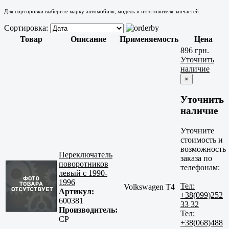
Для сортировки выберите марку автомобиля, модель и изготовителя запчастей.
Сортировка:
Товар
Описание
Применяемость
Цена
896 грн.
Уточнить
наличие
×
Уточнить
наличие
Уточните
стоимость и
возможность
Переключатель
заказа по
поворотников
телефонам:
левый с 1990-
1996
Тел:
Volkswagen T4
Артикул:
+38(099)252
600381
33 32
Производитель:
Тел:
CP
+38(068)488