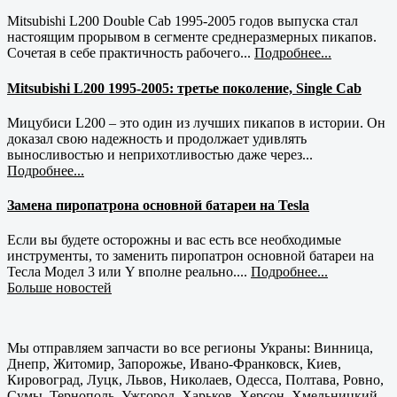
Mitsubishi L200 Double Cab 1995-2005 годов выпуска стал
настоящим прорывом в сегменте среднеразмерных пикапов.
Сочетая в себе практичность рабочего...
Подробнее...
Mitsubishi L200 1995-2005: третье поколение, Single Cab
Мицубиси L200 – это один из лучших пикапов в истории. Он
доказал свою надежность и продолжает удивлять
выносливостью и неприхотливостью даже через...
Подробнее...
Замена пиропатрона основной батареи на Tesla
Если вы будете осторожны и вас есть все необходимые
инструменты, то заменить пиропатрон основной батареи на
Тесла Модел 3 или Y вполне реально....
Подробнее...
Больше новостей
Мы отправляем запчасти во все регионы Украны: Винница,
Днепр, Житомир, Запорожье, Ивано-Франковск, Киев,
Кировоград, Луцк, Львов, Николаев, Одесса, Полтава, Ровно,
Сумы, Тернополь, Ужгород, Харьков, Херсон, Хмельницкий,