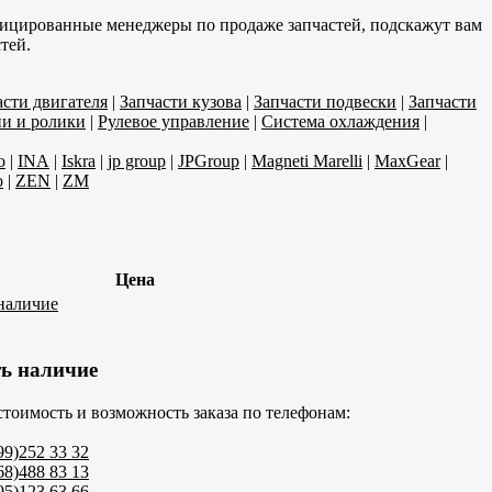
фицированные менеджеры по продаже запчастей, подскажут вам
тей.
асти двигателя
|
Запчасти кузова
|
Запчасти подвески
|
Запчасти
и и ролики
|
Рулевое управление
|
Система охлаждения
|
o
|
INA
|
Iskra
|
jp group
|
JPGroup
|
Magneti Marelli
|
MaxGear
|
o
|
ZEN
|
ZM
Цена
наличие
ь наличие
стоимость и возможность заказа по телефонам:
99)252 33 32
68)488 83 13
95)123 63 66