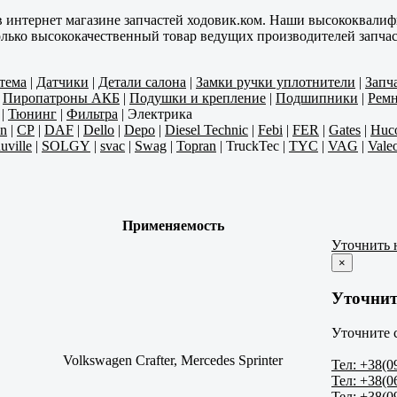
в интернет магазине запчастей ходовик.ком. Наши высококвали
олько высококачественный товар ведущих производителей запчас
тема
|
Датчики
|
Детали салона
|
Замки ручки уплотнители
|
Запч
|
Пиропатроны АКБ
|
Подушки и крепление
|
Подшипники
|
Ремн
|
Тюнинг
|
Фильтра
|
Электрика
n
|
CP
|
DAF
|
Dello
|
Depo
|
Diesel Technic
|
Febi
|
FER
|
Gates
|
Huc
uville
|
SOLGY
|
svac
|
Swag
|
Topran
|
TruckTec
|
TYC
|
VAG
|
Vale
Применяемость
Уточнить 
×
Уточнит
Уточните 
Volkswagen Crafter, Mercedes Sprinter
Тел: +38(0
Тел: +38(0
Тел: +38(0