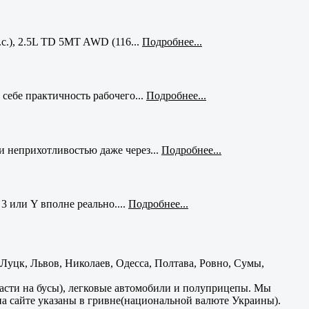
с.), 2.5L TD 5MT AWD (116...
Подробнее...
себе практичность рабочего...
Подробнее...
и неприхотливостью даже через...
Подробнее...
3 или Y вполне реально....
Подробнее...
уцк, Львов, Николаев, Одесса, Полтава, Ровно, Сумы,
части на бусы), легковые автомобили и полуприцепы. Мы
на сайте указаны в гривне(национальной валюте Украины).