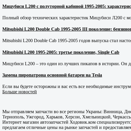
Мицубиси L200 с полуторной кабиной 1995-2005: характерис
Полный обзор технических характеристик Мицубиси Л200 с мот
Mitsubishi L200 Double Cab 1995-2005 III поколение: бензи
Mitsubishi L200 Double Cab 1995-2005 годов выпуска стал наст
Mitsubishi L200 1995-2005: третье поколение, Single Cab
Мицубиси L200 – это один из лучших пикапов в истории. Он д
Замена пиропатрона основной батареи на Tesla
Если вы будете осторожны и вас есть все необходимые инструм
Больше новостей
Мы отправляем запчасти во все регионы Украны: Винница, Дне
Тернополь, Ужгород, Харьков, Херсон, Хмельницкий, Черкассы
Интернет магазин автозапчастей Ходовик.ком специализируется
предлагаем отличные цены на рынке запчастей и предоставляе