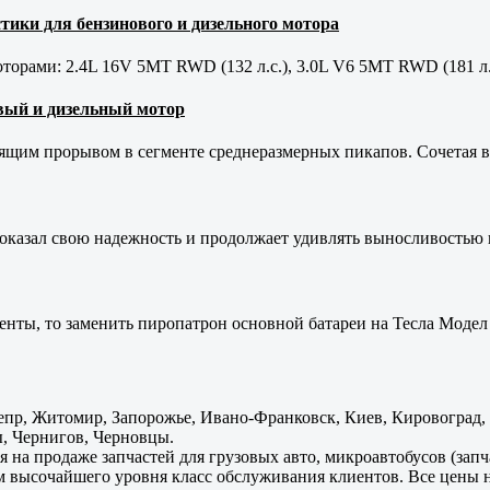
тики для бензинового и дизельного мотора
орами: 2.4L 16V 5MT RWD (132 л.с.), 3.0L V6 5MT RWD (181 л.
новый и дизельный мотор
оящим прорывом в сегменте среднеразмерных пикапов. Сочетая в 
оказал свою надежность и продолжает удивлять выносливостью 
енты, то заменить пиропатрон основной батареи на Тесла Модел 
пр, Житомир, Запорожье, Ивано-Франковск, Киев, Кировоград, Л
, Чернигов, Черновцы.
 на продаже запчастей для грузовых авто, микроавтобусов (зап
м высочайшего уровня класс обслуживания клиентов. Все цены 