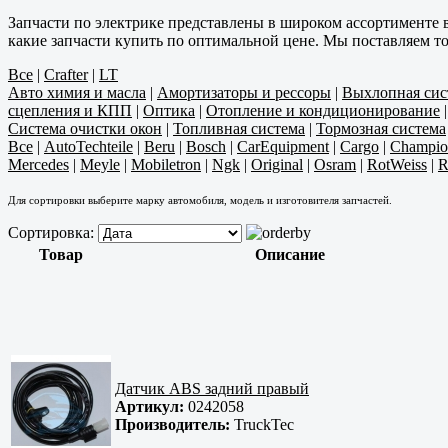
Запчасти по электрике представлены в широком ассортименте 
какие запчасти купить по оптимальной цене. Мы поставляем т
Все
|
Crafter
|
LT
Авто химия и масла
|
Амортизаторы и рессоры
|
Выхлопная сис
сцепления и КПП
|
Оптика
|
Отопление и кондиционирование
Система очистки окон
|
Топливная система
|
Тормозная система
Все
|
AutoTechteile
|
Beru
|
Bosch
|
CarEquipment
|
Cargo
|
Champio
Mercedes
|
Meyle
|
Mobiletron
|
Ngk
|
Original
|
Osram
|
RotWeiss
|
R
Для сортировки выберите марку автомобиля, модель и изготовителя запчастей.
Сортировка:
Товар
Описание
Датчик ABS задний правый
Артикул:
0242058
Производитель:
TruckTec