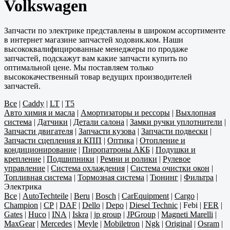
Volkswagen
Запчасти по электрике представлены в широком ассортименте
в интернет магазине запчастей ходовик.ком. Наши
высококвалифицированные менеджеры по продаже
запчастей, подскажут вам какие запчасти купить по
оптимальной цене. Мы поставляем только
высококачественный товар ведущих производителей
запчастей.
Все
|
Caddy
|
LT
|
T5
Авто химия и масла
|
Амортизаторы и рессоры
|
Выхлопная
система
|
Датчики
|
Детали салона
|
Замки ручки уплотнители
|
Запчасти двигателя
|
Запчасти кузова
|
Запчасти подвески
|
Запчасти сцепления и КПП
|
Оптика
|
Отопление и
кондиционирование
|
Пиропатроны АКБ
|
Подушки и
крепление
|
Подшипники
|
Ремни и ролики
|
Рулевое
управление
|
Система охлаждения
|
Система очистки окон
|
Топливная система
|
Тормозная система
|
Тюнинг
|
Фильтра
|
Электрика
Все
|
AutoTechteile
|
Beru
|
Bosch
|
CarEquipment
|
Cargo
|
Champion
|
CP
|
DAF
|
Dello
|
Depo
|
Diesel Technic
|
Febi
|
FER
|
Gates
|
Huco
|
INA
|
Iskra
|
jp group
|
JPGroup
|
Magneti Marelli
|
MaxGear
|
Mercedes
|
Meyle
|
Mobiletron
|
Ngk
|
Original
|
Osram
|