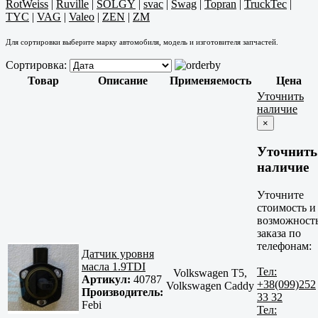
RotWeiss
|
Ruville
|
SOLGY
|
svac
|
Swag
|
Topran
|
TruckTec
|
TYC
|
VAG
|
Valeo
|
ZEN
|
ZM
Для сортировки выберите марку автомобиля, модель и изготовителя запчастей.
Сортировка:
Товар
Описание
Применяемость
Цена
Уточнить
наличие
×
Уточнить
наличие
Уточните
стоимость и
возможност
заказа по
телефонам:
Датчик уровня
масла 1.9TDI
Тел:
Volkswagen T5,
Артикул:
40787
+38(099)252
Volkswagen Caddy
Производитель:
33 32
Febi
Тел: