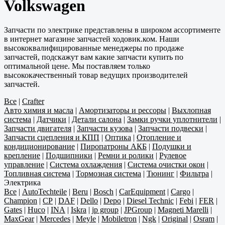
Volkswagen
Запчасти по электрике представлены в широком ассортименте
в интернет магазине запчастей ходовик.ком. Наши
высококвалифицированные менеджеры по продаже
запчастей, подскажут вам какие запчасти купить по
оптимальной цене. Мы поставляем только
высококачественный товар ведущих производителей
запчастей.
Все
|
Crafter
Авто химия и масла
|
Амортизаторы и рессоры
|
Выхлопная
система
|
Датчики
|
Детали салона
|
Замки ручки уплотнители
|
Запчасти двигателя
|
Запчасти кузова
|
Запчасти подвески
|
Запчасти сцепления и КПП
|
Оптика
|
Отопление и
кондиционирование
|
Пиропатроны АКБ
|
Подушки и
крепление
|
Подшипники
|
Ремни и ролики
|
Рулевое
управление
|
Система охлаждения
|
Система очистки окон
|
Топливная система
|
Тормозная система
|
Тюнинг
|
Фильтра
|
Электрика
Все
|
AutoTechteile
|
Beru
|
Bosch
|
CarEquipment
|
Cargo
|
Champion
|
CP
|
DAF
|
Dello
|
Depo
|
Diesel Technic
|
Febi
|
FER
|
Gates
|
Huco
|
INA
|
Iskra
|
jp group
|
JPGroup
|
Magneti Marelli
|
MaxGear
|
Mercedes
|
Meyle
|
Mobiletron
|
Ngk
|
Original
|
Osram
|