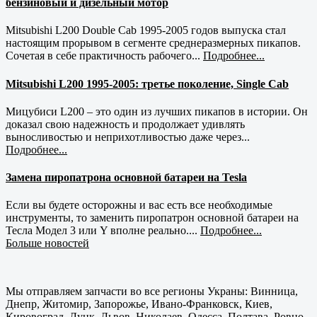
бензиновый и дизельный мотор
Mitsubishi L200 Double Cab 1995-2005 годов выпуска стал
настоящим прорывом в сегменте среднеразмерных пикапов.
Сочетая в себе практичность рабочего...
Подробнее...
Mitsubishi L200 1995-2005: третье поколение, Single Cab
Мицубиси L200 – это один из лучших пикапов в истории. Он
доказал свою надежность и продолжает удивлять
выносливостью и неприхотливостью даже через...
Подробнее...
Замена пиропатрона основной батареи на Tesla
Если вы будете осторожны и вас есть все необходимые
инструменты, то заменить пиропатрон основной батареи на
Тесла Модел 3 или Y вполне реально....
Подробнее...
Больше новостей
Мы отправляем запчасти во все регионы Украны: Винница,
Днепр, Житомир, Запорожье, Ивано-Франковск, Киев,
Кировоград, Луцк, Львов, Николаев, Одесса, Полтава, Ровно,