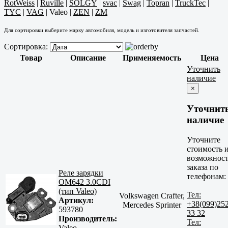
RotWeiss
|
Ruville
|
SOLGY
|
svac
|
Swag
|
Topran
|
TruckTec
|
TYC
|
VAG
|
Valeo
|
ZEN
|
ZM
Для сортировки выберите марку автомобиля, модель и изготовителя запчастей.
Сортировка:
Товар
Описание
Применяемость
Цена
Уточнить
наличие
×
Уточнит
наличие
Уточните
стоимость 
возможност
заказа по
Реле зарядки
телефонам:
OM642 3.0CDI
(тип Valeo)
Тел:
Volkswagen Crafter,
Артикул:
+38(099)25
Mercedes Sprinter
593780
33 32
Производитель:
Тел:
Valeo