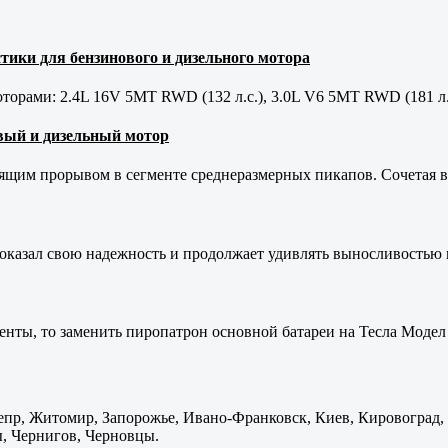
тики для бензинового и дизельного мотора
орами: 2.4L 16V 5MT RWD (132 л.с.), 3.0L V6 5MT RWD (181 л.
новый и дизельный мотор
оящим прорывом в сегменте среднеразмерных пикапов. Сочетая в 
оказал свою надежность и продолжает удивлять выносливостью 
енты, то заменить пиропатрон основной батареи на Тесла Модел 
пр, Житомир, Запорожье, Ивано-Франковск, Киев, Кировоград, Л
, Чернигов, Черновцы.