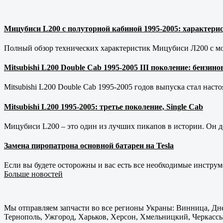
Мицубиси L200 с полуторной кабиной 1995-2005: характерис
Полный обзор технических характеристик Мицубиси Л200 с мот
Mitsubishi L200 Double Cab 1995-2005 III поколение: бензи
Mitsubishi L200 Double Cab 1995-2005 годов выпуска стал наст
Mitsubishi L200 1995-2005: третье поколение, Single Cab
Мицубиси L200 – это один из лучших пикапов в истории. Он д
Замена пиропатрона основной батареи на Tesla
Если вы будете осторожны и вас есть все необходимые инструм
Больше новостей
Мы отправляем запчасти во все регионы Украны: Винница, Дне
Тернополь, Ужгород, Харьков, Херсон, Хмельницкий, Черкассы