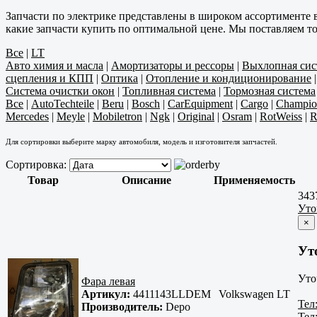
Запчасти по электрике представлены в широком ассортименте 
какие запчасти купить по оптимальной цене. Мы поставляем т
Все
|
LT
Авто химия и масла
|
Амортизаторы и рессоры
|
Выхлопная сис
сцепления и КПП
|
Оптика
|
Отопление и кондиционирование
Система очистки окон
|
Топливная система
|
Тормозная система
Все
|
AutoTechteile
|
Beru
|
Bosch
|
CarEquipment
|
Cargo
|
Champio
Mercedes
|
Meyle
|
Mobiletron
|
Ngk
|
Original
|
Osram
|
RotWeiss
|
R
Для сортировки выберите марку автомобиля, модель и изготовителя запчастей.
Сортировка:
Товар
Описание
Применяемость
343
Уто
×
Ут
Уто
Фара левая
Артикул:
4411143LLDEM
Volkswagen LT
Тел
Производитель:
Depo
Тел