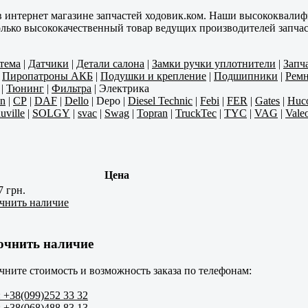
в интернет магазине запчастей ходовик.ком. Наши высококвали
олько высококачественный товар ведущих производителей запчас
тема
|
Датчики
|
Детали салона
|
Замки ручки уплотнители
|
Запч
|
Пиропатроны АКБ
|
Подушки и крепление
|
Подшипники
|
Ремн
|
Тюнинг
|
Фильтра
|
Электрика
n
|
CP
|
DAF
|
Dello
|
Depo
|
Diesel Technic
|
Febi
|
FER
|
Gates
|
Huc
uville
|
SOLGY
|
svac
|
Swag
|
Topran
|
TruckTec
|
TYC
|
VAG
|
Vale
Цена
7 грн.
чнить наличие
очнить наличие
чните стоимость и возможность заказа по телефонам:
: +38(099)252 33 32
: +38(068)488 83 13