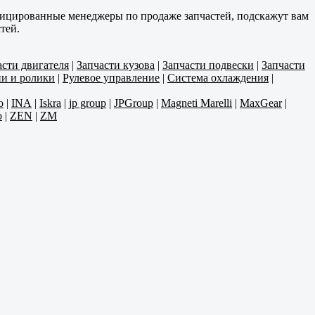
фицированные менеджеры по продаже запчастей, подскажут вам
тей.
асти двигателя
|
Запчасти кузова
|
Запчасти подвески
|
Запчасти
и и ролики
|
Рулевое управление
|
Система охлаждения
|
o
|
INA
|
Iskra
|
jp group
|
JPGroup
|
Magneti Marelli
|
MaxGear
|
o
|
ZEN
|
ZM