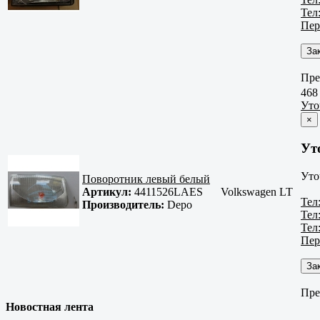
Тел
Пер
За
Пре
468
Уто
×
Ут
Уто
Поворотник левый белый
Артикул:
4411526LAES
Volkswagen LT
Тел
Производитель:
Depo
Тел
Тел
Пер
За
Пре
Новостная лента