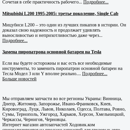
Сочетая в себе практичность рабочего...
Подробнее...
Mitsubishi L200 1995-2005: третье поколение, Single Cab
Мицубиси L200 – это один из лучших пикапов в истории. Он
доказал свою надежность и продолжает удивлять
выносливостью и неприхотливостью даже через...
Подробнее...
Замена пиропатрона основной батареи на Tesla
Если вы будете осторожны и вас есть все необходимые
инструменты, то заменить пиропатрон основной батареи на
Тесла Модел 3 или Y вполне реально....
Подробнее...
Больше новостей
Мы отправляем запчасти во все регионы Украны: Винница,
Днепр, Житомир, Запорожье, Ивано-Франковск, Киев,
Кировоград, Луцк, Львов, Николаев, Одесса, Полтава, Ровно,
Сумы, Тернополь, Ужгород, Харьков, Херсон, Хмельницкий,
Черкассы, Чернигов, Черновцы.
Интернет магазин автозапчастей Ходовик.ком
специализируется на продаже запчастей для грузовых авто,