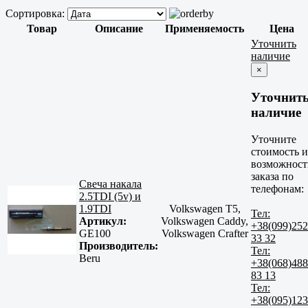
Сортировка:
Товар
Описание
Применяемость
Цена
Уточнить
наличие
×
Уточнит
наличие
Уточните
стоимость и
возможност
заказа по
Свеча накала
телефонам:
2.5TDI (5v) и
1.9TDI
Volkswagen T5,
Тел:
Артикул:
Volkswagen Caddy,
+38(099)252
GE100
Volkswagen Crafter
33 32
Производитель:
Тел:
Beru
+38(068)488
83 13
Тел:
+38(095)123