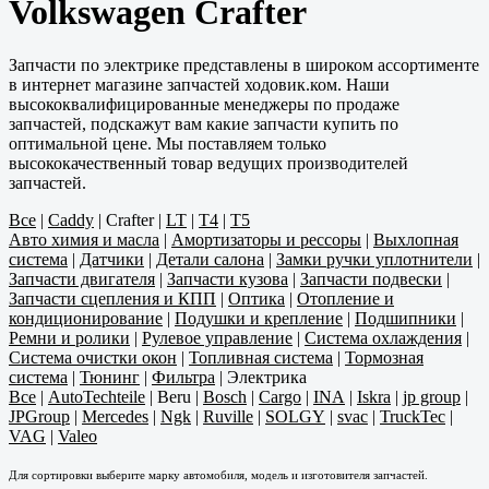
Volkswagen Crafter
Запчасти по электрике представлены в широком ассортименте
в интернет магазине запчастей ходовик.ком. Наши
высококвалифицированные менеджеры по продаже
запчастей, подскажут вам какие запчасти купить по
оптимальной цене. Мы поставляем только
высококачественный товар ведущих производителей
запчастей.
Все
|
Caddy
|
Crafter
|
LT
|
T4
|
T5
Авто химия и масла
|
Амортизаторы и рессоры
|
Выхлопная
система
|
Датчики
|
Детали салона
|
Замки ручки уплотнители
|
Запчасти двигателя
|
Запчасти кузова
|
Запчасти подвески
|
Запчасти сцепления и КПП
|
Оптика
|
Отопление и
кондиционирование
|
Подушки и крепление
|
Подшипники
|
Ремни и ролики
|
Рулевое управление
|
Система охлаждения
|
Система очистки окон
|
Топливная система
|
Тормозная
система
|
Тюнинг
|
Фильтра
|
Электрика
Все
|
AutoTechteile
|
Beru
|
Bosch
|
Cargo
|
INA
|
Iskra
|
jp group
|
JPGroup
|
Mercedes
|
Ngk
|
Ruville
|
SOLGY
|
svac
|
TruckTec
|
VAG
|
Valeo
Для сортировки выберите марку автомобиля, модель и изготовителя запчастей.